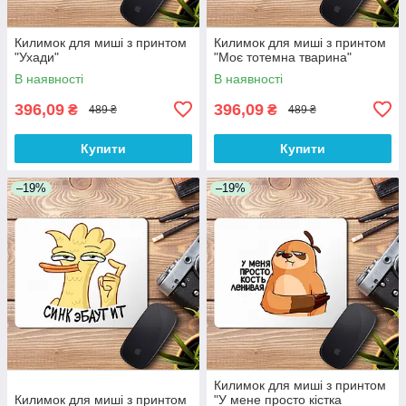
Килимок для миші з принтом
Килимок для миші з принтом
"Ухади"
"Моє тотемна тварина"
В наявності
В наявності
396,09
396,09
₴
₴
489 ₴
489 ₴
Купити
Купити
–19%
–19%
Килимок для миші з принтом
Килимок для миші з принтом
"У мене просто кістка