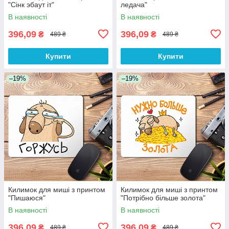
"Сінк эбаут іт"
ледача"
В наявності
В наявності
396,09
396,09
₴
₴
489 ₴
489 ₴
Купити
Купити
–19%
–19%
Килимок для миші з принтом
Килимок для миші з принтом
"Пишаюся"
"Потрібно більше золота"
В наявності
В наявності
396,09
396,09
₴
₴
489 ₴
489 ₴