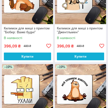
Килимок для миші з принтом
Килимок для миші з принтом
"Бобер: Важкі будні"
"Джентльмен"
В наявності
В наявності
396,09
396,09
₴
₴
489 ₴
489 ₴
Купити
Купити
–19%
–19%