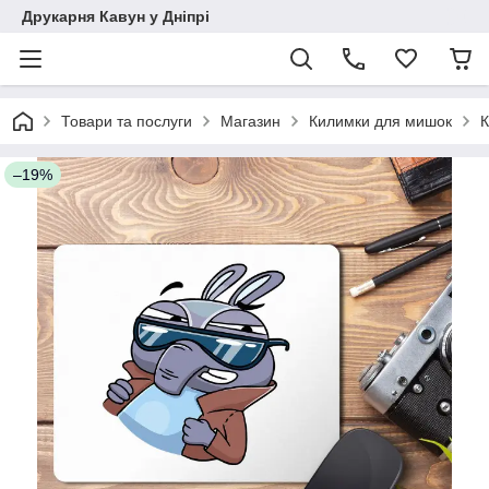
Друкарня Кавун у Дніпрі
Товари та послуги
Магазин
Килимки для мишок
К
–19%