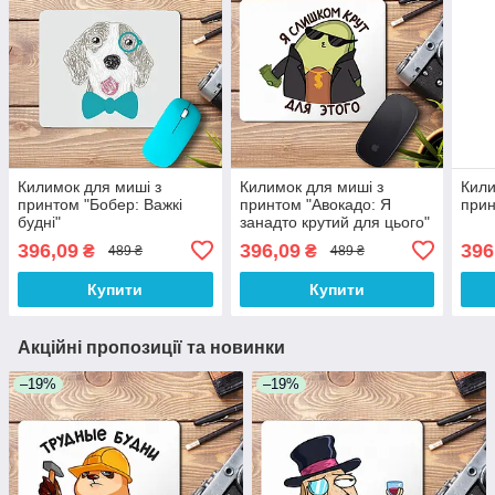
Килимок для миші з
Килимок для миші з
Кили
принтом "Бобер: Важкі
принтом "Авокадо: Я
прин
будні"
занадто крутий для цього"
396,09
396,09
396
₴
₴
489 ₴
489 ₴
Купити
Купити
Акційні пропозиції та новинки
–19%
–19%