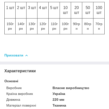
1 шт
2 шт
3 шт
4 шт
5 шт
10
20
50
100
шт
шт
шт
шт
150г
140г
130г
120г
110г
100г
90гр
80гр
70гр
рн
рн
рн
рн
рн
рн
н
н
н
Приховати
Характеристики
Основні
Виробник
Власне виробництво
Країна виробник
Україна
Довжина
220 мм
Матеріал поверхні
Тканина