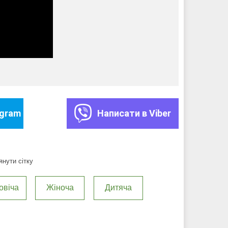
egram
Написати в Viber
нути сітку
овіча
Жіноча
Дитяча