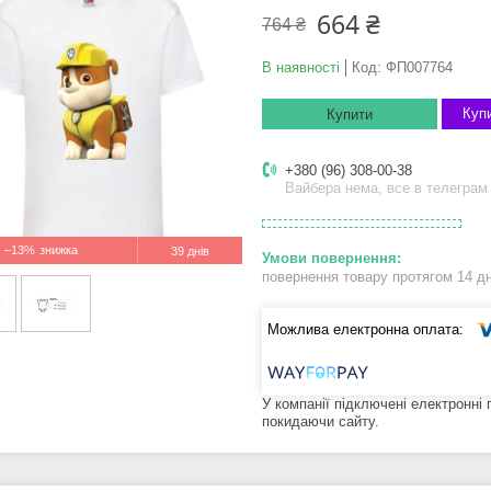
664 ₴
764 ₴
В наявності
Код:
ФП007764
Купи
Купити
+380 (96) 308-00-38
Вайбера нема, все в телеграм
–13%
39 днів
повернення товару протягом 14 д
У компанії підключені електронні
покидаючи сайту.