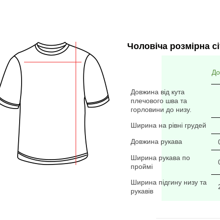
Чоловіча розмірна сі
До
Довжина від кута
плечового шва та
горловини до низу.
Ширина на рівні грудей
Довжина рукава
Ширина рукава по
проймі
Ширина підгину низу та
рукавів