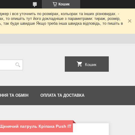
Кошик
джер і все уточнить по розмірах, кольорах та інших різновидах. -
гах, то опишіть тут його докладніше з параметрами: тираж, розмір,
ь, так буде швидше Якщо треба інша швидка відповідь, то пишіть в
Кошик
ННЯ ТА ОБМІН
ОПЛАТА ТА ДОСТАВКА
Щенячий патруль Кріпака Push IT