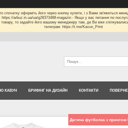
 то спочатку оформіть його через кнопку купити, і з Вами зв'яжеться мене
: https://arbuz.in.ua/ua/g28373488-magazin - Якщо у вас питання по послу
му товару, то задайте його вашому менеджеру там, де Ви вже спілкувалис
телеграм: https://t.me/Kavun_Print
Ю КАВУН
БРИФІНГ НА ДИЗАЙН
КОНТАКТИ
ПОВЕРНЕ
Дитяча футболка з принтом 