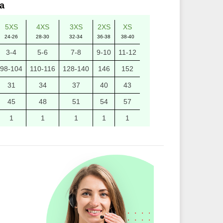
а
5XS
4XS
3XS
2XS
XS
24-26
28-30
32-34
36-38
38-40
3-4
5-6
7-8
9-10
11-12
98-104
110-116
128-140
146
152
31
34
37
40
43
45
48
51
54
57
1
1
1
1
1