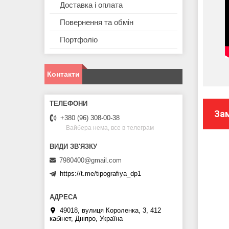
Доставка і оплата
Повернення та обмін
Портфоліо
Контакти
За
+380 (96) 308-00-38
Вайбера нема, все в телеграм
7980400@gmail.com
https://t.me/tipografiya_dp1
49018, вулиця Короленка, 3, 412
кабінет, Дніпро, Україна