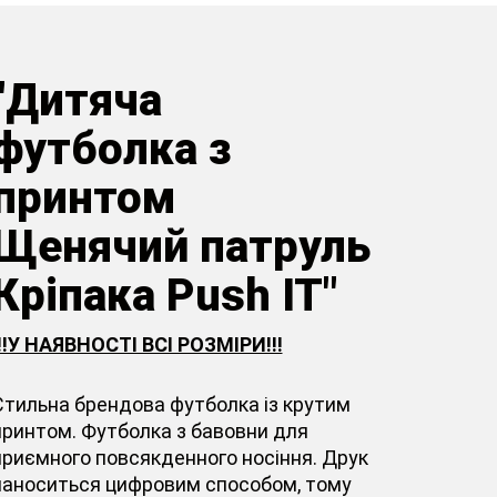
"Дитяча
футболка з
принтом
Щенячий патруль
Кріпака Push IT"
!!!У НАЯВНОСТІ ВСІ РОЗМІРИ!!!
Стильна брендова футболка із крутим
принтом. Футболка з бавовни для
приємного повсякденного носіння. Друк
наноситься цифровим способом, тому