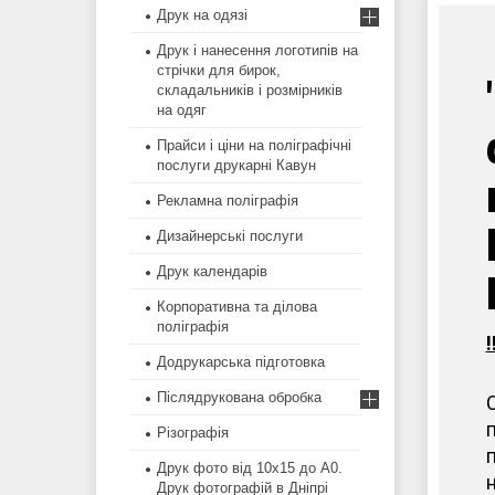
Друк на одязі
Друк і нанесення логотипів на
стрічки для бирок,
складальників і розмірників
на одяг
Прайси і ціни на поліграфічні
послуги друкарні Кавун
Рекламна поліграфія
Дизайнерські послуги
Друк календарів
Корпоративна та ділова
поліграфія
Додрукарська підготовка
Післядрукована обробка
Різографія
Друк фото від 10х15 до А0.
Друк фотографій в Дніпрі