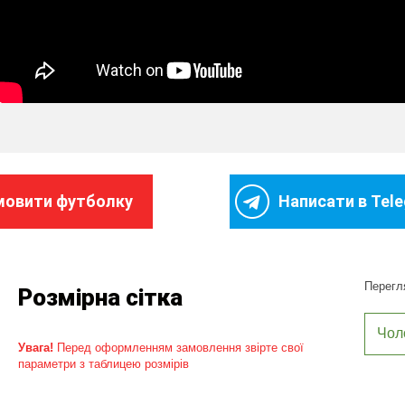
мовити футболку
Написати в Tel
Перегля
Розмірна сітка
Чол
Увага!
Перед оформленням замовлення звірте свої
параметри з таблицею розмірів