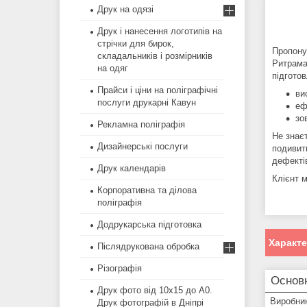
Друк на одязі
Друк і нанесення логотипів на
стрічки для бирок,
Пропонує
складальників і розмірників
Ритрама.
на одяг
підгото
Прайси і ціни на поліграфічні
ви
послуги друкарні Кавун
еф
зо
Рекламна поліграфія
Не знає
Дизайнерські послуги
подивити
дефекті
Друк календарів
Клієнт 
Корпоративна та ділова
поліграфія
Додрукарська підготовка
Характ
Післядрукована обробка
Різографія
Основ
Друк фото від 10х15 до А0.
Виробни
Друк фотографій в Дніпрі