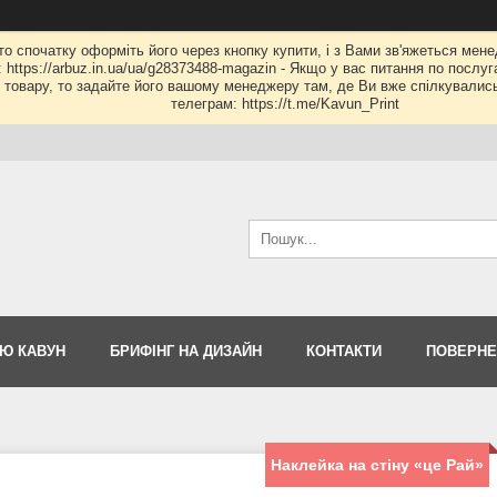
 то спочатку оформіть його через кнопку купити, і з Вами зв'яжеться мене
: https://arbuz.in.ua/ua/g28373488-magazin - Якщо у вас питання по послу
му товару, то задайте його вашому менеджеру там, де Ви вже спілкувалис
телеграм: https://t.me/Kavun_Print
Ю КАВУН
БРИФІНГ НА ДИЗАЙН
КОНТАКТИ
ПОВЕРНЕ
Наклейка на стіну «це Рай»