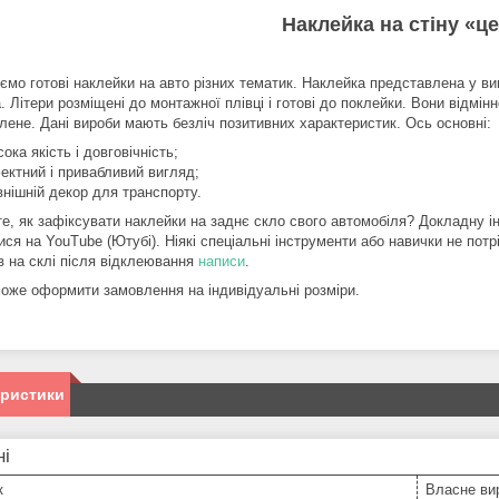
Наклейка на стіну «ц
мо готові наклейки на авто різних тематик. Наклейка представлена у вигл
 Літери розміщені до монтажної плівці і готові до поклейки. Вони відмінн
влене. Дані вироби мають безліч позитивних характеристик. Ось основні:
сока якість і довговічність;
ектний і привабливий вигляд;
внішній декор для транспорту.
те, як зафіксувати наклейки на заднє скло свого автомобіля? Докладну і
ся на YouTube (Ютубі). Ніякі спеціальні інструменти або навички не потр
в на склі після відклеювання
написи
.
може оформити замовлення на індивідуальні розміри.
еристики
ні
к
Власне ви