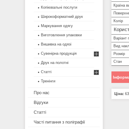
Країна в
Копіювальні послуги
Поверхня
Широкоформатний друк
Колір
Маркування одягу
Корист
Виготовлення упаковки
Варіант 
Вишивка на одязі
Вид нак
Сувенірна продукція
Розмір
Стан
Друк на полотні
Статті
Інформа
Тренінги
Про нас
Ціна:
63
Відгуки
Статті
Часті питання з поліграфії