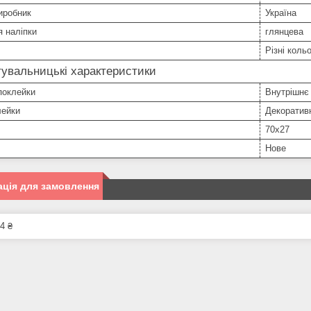
иробник
Україна
 наліпки
глянцева
Різні коль
увальницькі характеристики
поклейки
Внутрішнє
лейки
Декоратив
70х27
Нове
ція для замовлення
4 ₴