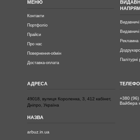
МЕНЮ
ВИДАВН
НАПРЯ
Контакти
Видавничі
Портфоліо
Видавничі
Прайси
Рекламна 
Про нас
Додрукарс
Повернення-обмін
Палітурні
Доставка-оплата
+380 (96)
49018, вулиця Короленка, 3, 412 кабінет,
Вайбера н
Дніпро, Україна
arbuz.in.ua