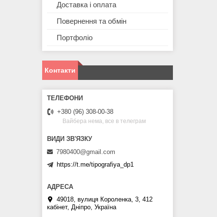
Доставка і оплата
Повернення та обмін
Портфоліо
Контакти
+380 (96) 308-00-38
Вайбера нема, все в телеграм
7980400@gmail.com
https://t.me/tipografiya_dp1
49018, вулиця Короленка, 3, 412
кабінет, Дніпро, Україна