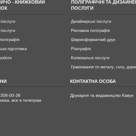
ИЧО - КНИЖКОВИЙ
ПОЛІГРАФІЧНІ ТА ДИЗАЙНЕ
МОК
ПОСЛУГИ
 послуги
Дизайнерські послуги
 послуги
Рекламна поліграфія
поліграфія
Широкоформатний друк
ька підготовка
Різографія
 роботи
Копіювальні послуги
Гравіювання по металу, склу, дере
 308-00-38
Друкарня та видавництво Кавун
ема, все в телеграм