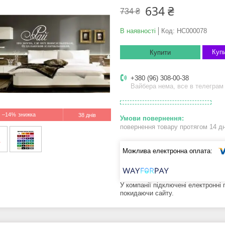
634 ₴
734 ₴
В наявності
Код:
НС000078
Купи
Купити
+380 (96) 308-00-38
Вайбера нема, все в телеграм
–14%
38 днів
повернення товару протягом 14 д
У компанії підключені електронні
покидаючи сайту.