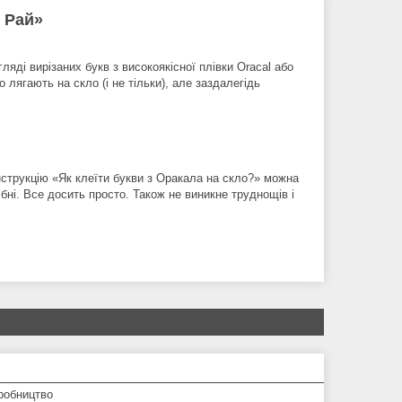
е Рай»
яді вирізаних букв з високоякісної плівки Oracal або
о лягають на скло (і не тільки), але заздалегідь
нструкцію «Як клеїти букви з Оракала на скло?» можна
ібні. Все досить просто. Також не виникне труднощів і
робництво