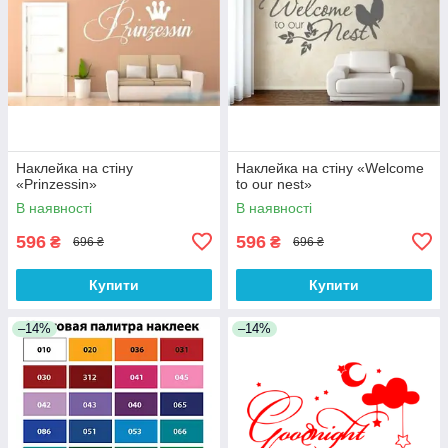
Наклейка на стіну
Наклейка на стіну «Welcome
«Prinzessin»
to our nest»
В наявності
В наявності
596
596
₴
₴
696 ₴
696 ₴
Купити
Купити
–14%
–14%