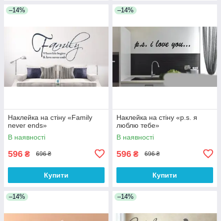
–14%
–14%
Наклейка на стіну «Family
Наклейка на стіну «p.s. я
never ends»
люблю тебе»
В наявності
В наявності
596
596
₴
₴
696 ₴
696 ₴
Купити
Купити
–14%
–14%