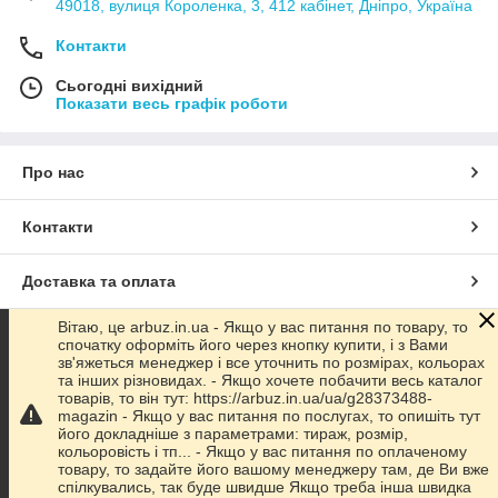
49018, вулиця Короленка, 3, 412 кабінет, Дніпро, Україна
Контакти
Сьогодні вихідний
Показати весь графік роботи
Про нас
Контакти
Доставка та оплата
Вітаю, це arbuz.in.ua - Якщо у вас питання по товару, то
Графік роботи
спочатку оформіть його через кнопку купити, і з Вами
зв'яжеться менеджер і все уточнить по розмірах, кольорах
та інших різновидах. - Якщо хочете побачити весь каталог
Повна версія сайту
товарів, то він тут: https://arbuz.in.ua/ua/g28373488-
magazin - Якщо у вас питання по послугах, то опишіть тут
його докладніше з параметрами: тираж, розмір,
Сайт створено на маркетплейсі
Prom.ua
кольоровість і тп... - Якщо у вас питання по оплаченому
товару, то задайте його вашому менеджеру там, де Ви вже
спілкувались, так буде швидше Якщо треба інша швидка