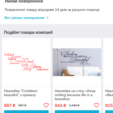
Умови повернення
Повернення товару впродовж 14 днів за рахунок покупця
Всі умови повернення
Подібні товари компанії
Наклейка "Confident
Наклейка на стіну «Keep
Накл
beautiful" з оракалу
smiling because life is a
«Beau
beautiful»
887
944
915
₴
₴
987 ₴
1 044 ₴