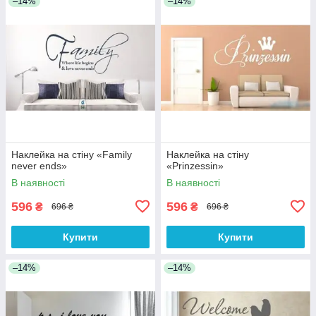
–14%
–14%
Наклейка на стіну «Family
Наклейка на стіну
never ends»
«Prinzessin»
В наявності
В наявності
596
596
₴
₴
696 ₴
696 ₴
Купити
Купити
–14%
–14%