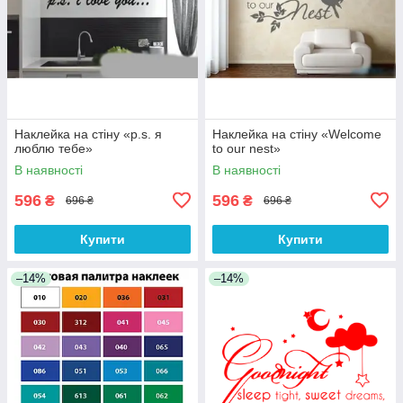
Наклейка на стіну «p.s. я
Наклейка на стіну «Welcome
люблю тебе»
to our nest»
В наявності
В наявності
596
596
₴
₴
696 ₴
696 ₴
Купити
Купити
–14%
–14%