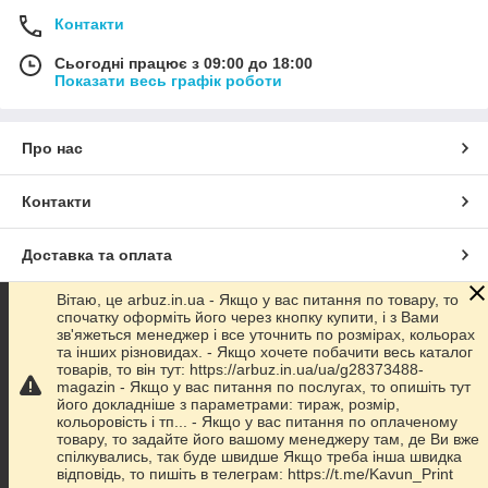
Контакти
Сьогодні працює з 09:00 до 18:00
Показати весь графік роботи
Про нас
Контакти
Доставка та оплата
Вітаю, це arbuz.in.ua - Якщо у вас питання по товару, то
Графік роботи
спочатку оформіть його через кнопку купити, і з Вами
зв'яжеться менеджер і все уточнить по розмірах, кольорах
та інших різновидах. - Якщо хочете побачити весь каталог
Повна версія сайту
товарів, то він тут: https://arbuz.in.ua/ua/g28373488-
magazin - Якщо у вас питання по послугах, то опишіть тут
його докладніше з параметрами: тираж, розмір,
Сайт створено на маркетплейсі
Prom.ua
кольоровість і тп... - Якщо у вас питання по оплаченому
товару, то задайте його вашому менеджеру там, де Ви вже
спілкувались, так буде швидше Якщо треба інша швидка
Політика конфіденційності
відповідь, то пишіть в телеграм: https://t.me/Kavun_Print