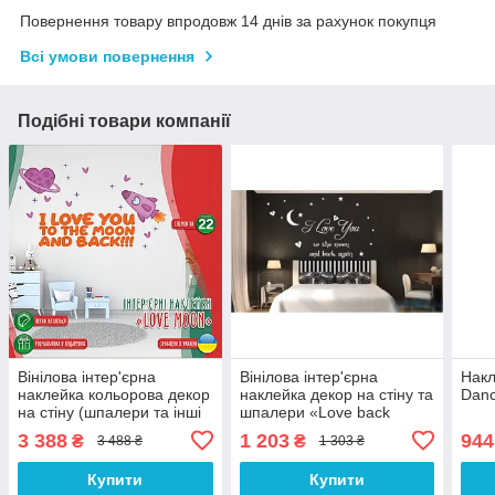
Повернення товару впродовж 14 днів за рахунок покупця
Всі умови повернення
Подібні товари компанії
Вінілова інтер'єрна
Вінілова інтер'єрна
Накл
наклейка кольорова декор
наклейка декор на стіну та
Danc
на стіну (шпалери та інші
шпалери «Love back
матеріали) "I Love You To
again» з оракалу
3 388
1 203
944
₴
₴
3 488 ₴
1 303 ₴
The Moon And Back" з
оракалу
Купити
Купити