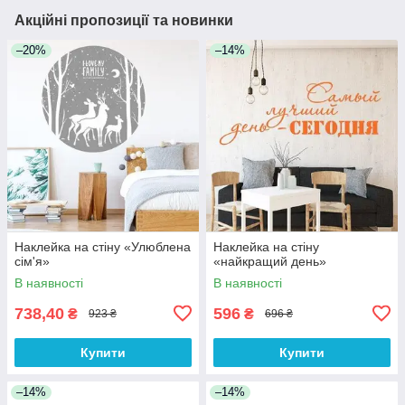
Акційні пропозиції та новинки
–20%
–14%
Наклейка на стіну «Улюблена
Наклейка на стіну
сім'я»
«найкращий день»
В наявності
В наявності
738,40
596
₴
₴
923 ₴
696 ₴
Купити
Купити
–14%
–14%