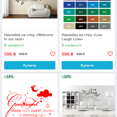
Наклейка на стіну «Welcome
Наклейка на стіну «Live
to our nest»
Laugh Love»
В наявності
В наявності
596
596
₴
₴
696 ₴
696 ₴
Купити
Купити
–14%
–14%