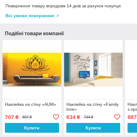
Повернення товару впродовж 14 днів за рахунок покупця
Всі умови повернення
Подібні товари компанії
Наклейка на стіну «AUM»
Наклейка на стіну «Family
Накл
love»
з ор
707
634
887
₴
₴
807 ₴
734 ₴
Купити
Купити