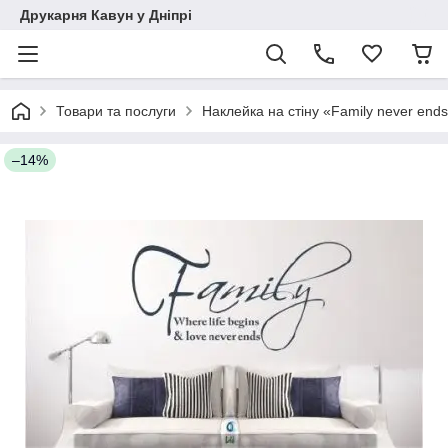
Друкарня Кавун у Дніпрі
Товари та послуги
Наклейка на стіну «Family never end
–14%