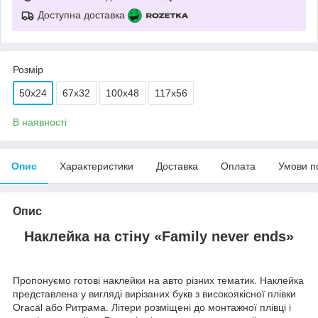
Доступна доставка
Розмір
50х24
67х32
100х48
117х56
В наявності
Опис
Характеристики
Доставка
Оплата
Умови п
Опис
Наклейка на стіну «
Family never ends
»
Пропонуємо готові наклейки на авто різних тематик. Наклейка
представлена у вигляді вирізаних букв з високоякісної плівки
Oracal або Ритрама. Літери розміщені до монтажної плівці і