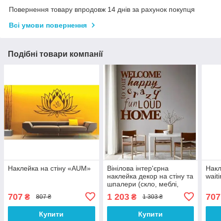
Повернення товару впродовж 14 днів за рахунок покупця
Всі умови повернення
Подібні товари компанії
Наклейка на стіну «AUM»
Вінілова інтер'єрна
Накл
наклейка декор на стіну та
wait
шпалери (скло, меблі,
дзеркало, метал)
707
1 203
707
₴
₴
807 ₴
1 303 ₴
"Welcome to our happy
crazy fun loud home" з
Купити
Купити