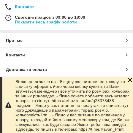
Контакти
Сьогодні працює з 09:00 до 18:00
Показати весь графік роботи
Про нас
Контакти
Доставка та оплата
Вітаю, це arbuz.in.ua - Якщо у вас питання по товару, то
Графік роботи
спочатку оформіть його через кнопку купити, і з Вами
зв'яжеться менеджер і все уточнить по розмірах, кольорах
та інших різновидах. - Якщо хочете побачити весь каталог
Повна версія сайту
товарів, то він тут: https://arbuz.in.ua/ua/g28373488-
magazin - Якщо у вас питання по послугах, то опишіть тут
його докладніше з параметрами: тираж, розмір,
Сайт створено на маркетплейсі
Prom.ua
кольоровість і тп... - Якщо у вас питання по оплаченому
товару, то задайте його вашому менеджеру там, де Ви вже
спілкувались, так буде швидше Якщо треба інша швидка
Політика конфіденційності
відповідь, то пишіть в телеграм: https://t.me/Kavun_Print