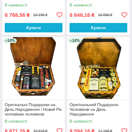
В наявності
В наявності
8 768,56
8 648,16
₴
₴
10 196 ₴
10 056 ₴
Купити
Купити
–14%
–14%
Оригінальні Подарунки на
Оригінальний Подарунок
День Народження і Новий Рік
Чоловікові на День
чоловікам чоловікові
Народження
начальнику братові татові
В наявності
В наявності
другові
8 871,76
9 594,16
₴
₴
10 316 ₴
11 156 ₴