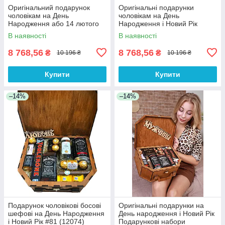
Оригінальний подарунок
Оригінальні подарунки
чоловікам на День
чоловікам на День
Народження або 14 лютого
Народження і Новий Рік
день закоханих
босові шефові начальнику
В наявності
В наявності
братові на ювілей
8 768,56
8 768,56
₴
₴
10 196 ₴
10 196 ₴
Купити
Купити
–14%
–14%
Подарунок чоловікові босові
Оригінальні подарунки на
шефові на День Народження
День народження і Новий Рік
і Новий Рік #81 (12074)
Подарункові набори