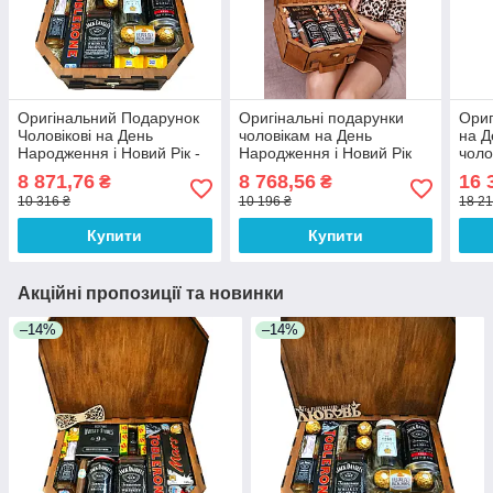
Оригінальний Подарунок
Оригінальні подарунки
Ориг
Чоловікові на День
чоловікам на День
на Д
Народження і Новий Рік -
Народження і Новий Рік
чоло
чоловіка, босу, хлопцеві,
босові шефові начальнику
нача
8 871,76
8 768,56
16 
₴
₴
начальнику
братові на ювілей
кері
10 316 ₴
10 196 ₴
18 21
Купити
Купити
Акційні пропозиції та новинки
–14%
–14%