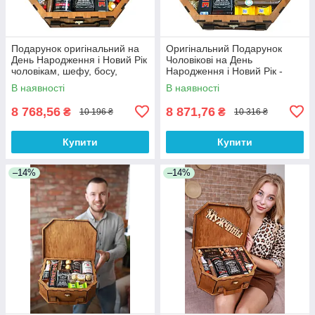
Подарунок оригінальний на
Оригінальний Подарунок
День Народження і Новий Рік
Чоловікові на День
чоловікам, шефу, босу,
Народження і Новий Рік -
начальнику корпоративні
чоловіка, босу, хлопцеві,
В наявності
В наявності
подарунки
начальнику
8 768,56
8 871,76
₴
₴
10 196 ₴
10 316 ₴
Купити
Купити
–14%
–14%