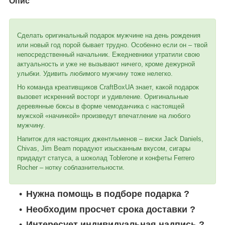
Опис
Сделать оригинальный подарок мужчине на день рождения
или новый год порой бывает трудно. Особенно если он – твой
непосредственный начальник. Ежедневники утратили свою
актуальность и уже не вызывают ничего, кроме дежурной
улыбки. Удивить любимого мужчину тоже нелегко.
Но команда креативщиков CraftBoxUA знает, какой подарок
вызовет искренний восторг и удивление. Оригинальные
деревянные боксы в форме чемоданчика с настоящей
мужской «начинкой» произведут впечатление на любого
мужчину.
Напиток для настоящих джентльменов – виски Jack Daniels,
Chivas, Jim Beam порадуют изысканным вкусом, сигары
придадут статуса, а шоколад Toblerone и конфеты Ferrero
Rocher – нотку соблазнительности.
Нужна помощь в подборе подарка ?
Необходим просчет срока доставки ?
Интересует индивидуальная надпись ?