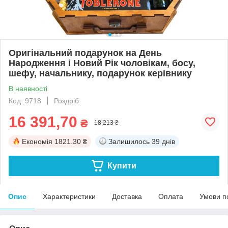
Оригінальний подарунок на День
Народження і Новий Рік чоловікам, босу,
шефу, начальнику, подарунок керівнику
В наявності
Код: 9718
Роздріб
16 391,70
₴
18 213 ₴
Економія
1821.30 ₴
Залишилось
39 днів
Купити
Опис
Характеристики
Доставка
Оплата
Умови п