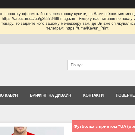
 то спочатку оформіть його через кнопку купити, і з Вами зв'яжеться мене
: https://arbuz.in.ua/ua/g28373488-magazin - Якщо у вас питання по послу
му товару, то задайте його вашому менеджеру там, де Ви вже спілкувалис
телеграм: https://t.me/Kavun_Print
Ю КАВУН
БРИФІНГ НА ДИЗАЙН
КОНТАКТИ
ПОВЕРНЕ
Футболка з принтом "UA (орн