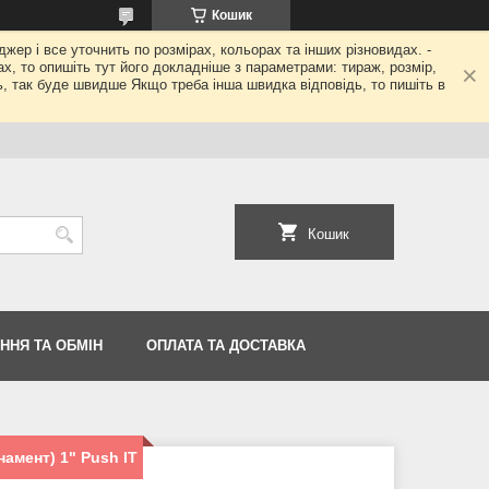
Кошик
джер і все уточнить по розмірах, кольорах та інших різновидах. -
гах, то опишіть тут його докладніше з параметрами: тираж, розмір,
ь, так буде швидше Якщо треба інша швидка відповідь, то пишіть в
Кошик
ННЯ ТА ОБМІН
ОПЛАТА ТА ДОСТАВКА
амент) 1" Push IT