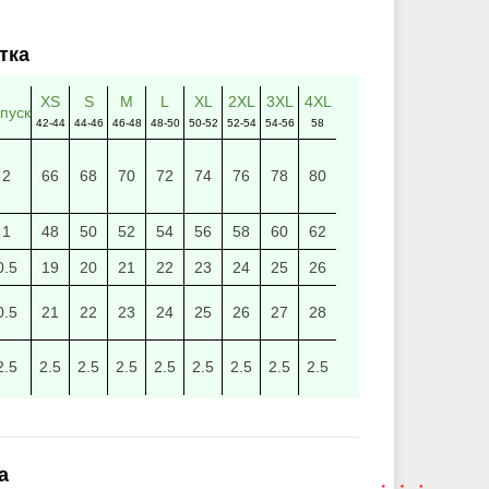
тка
XS
S
M
L
XL
2XL
3XL
4XL
пуск
42-44
44-46
46-48
48-50
50-52
52-54
54-56
58
2
66
68
70
72
74
76
78
80
1
48
50
52
54
56
58
60
62
0.5
19
20
21
22
23
24
25
26
0.5
21
22
23
24
25
26
27
28
2.5
2.5
2.5
2.5
2.5
2.5
2.5
2.5
2.5
а