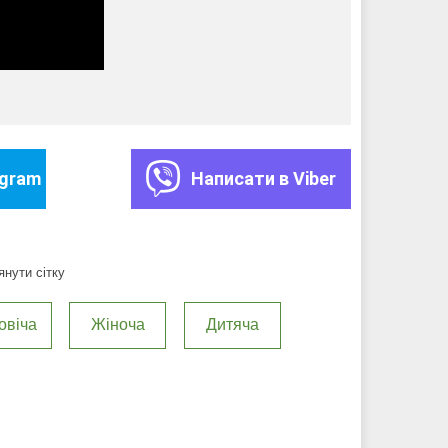
egram
Написати в Viber
нути сітку
овіча
Жіноча
Дитяча