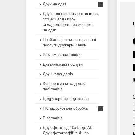
Друк на одязі
Друк і нанесення логотипів на
стрічки для бирок,
складальників і розмірників
на одяг
Прайси і ціни на поліграфічні
послуги друкарні Кавун
Рекламна поліграфія
Дизайнерські послуги
Друк календарів
Корпоративна та ділова
поліграфія
Додрукарська підготовка
Післядрукована обробка
Різографія
Друк фото від 10х15 до А0.
Друк фотографій в Дніпрі