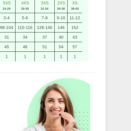
5XS
4XS
3XS
2XS
XS
24-26
28-30
32-34
36-38
38-40
3-4
5-6
7-8
9-10
11-12
98-104
110-116
128-140
146
152
31
34
37
40
43
45
48
51
54
57
1
1
1
1
1