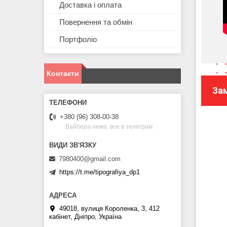
Доставка і оплата
Повернення та обмін
Портфоліо
Контакти
За
+380 (96) 308-00-38
Вайбера нема, все в телеграм
7980400@gmail.com
https://t.me/tipografiya_dp1
49018, вулиця Короленка, 3, 412
кабінет, Дніпро, Україна