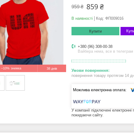
859 ₴
959 ₴
В наявності
Код:
ФП009016
Купи
Купити
+380 (96) 308-00-38
Вайбера нема, все в телеграм
–10%
38 днів
повернення товару протягом 14 д
У компанії підключені електронні
покидаючи сайту.