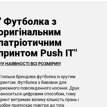
" Футболка з
оригінальним
патріотичним
принтом Push IT"
!!!У НАЯВНОСТІ ВСІ РОЗМІРИ!!!
Стильна брендова футболка із крутим
принтом. Футболка з бавовни для
приємного повсякденного носіння. Друк
наноситься цифровим способом, тому
принт витримає велику кількість прань і
добре пропускає повітря до тіла.