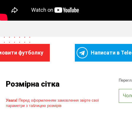
мовити футболку
Написати в Tel
Перегля
Розмірна сітка
Чол
Увага!
Перед оформленням замовлення звірте свої
параметри з таблицею розмірів