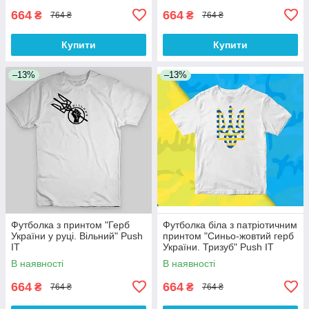
664
664
₴
₴
764 ₴
764 ₴
Купити
Купити
–13%
–13%
Футболка з принтом "Герб
Футболка біла з патріотичним
України у руці. Вільний" Push
принтом "Синьо-жовтий герб
IT
України. Тризуб" Push IT
В наявності
В наявності
664
664
₴
₴
764 ₴
764 ₴