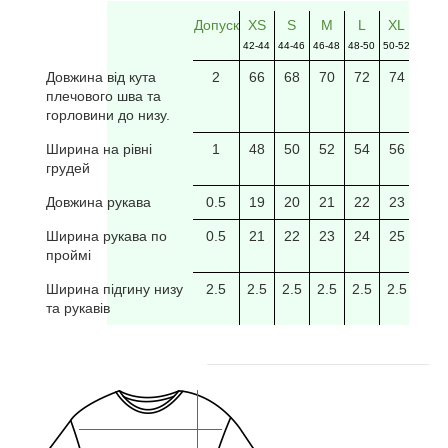
Допуск
XS
S
M
L
XL
2XL
42-44
44-46
46-48
48-50
50-52
52-54
Довжина від кута
2
66
68
70
72
74
76
плечового шва та
горловини до низу.
Ширина на рівні
1
48
50
52
54
56
58
грудей
Довжина рукава
0.5
19
20
21
22
23
24
Ширина рукава по
0.5
21
22
23
24
25
26
проймі
Ширина підгину низу
2.5
2.5
2.5
2.5
2.5
2.5
2.5
та рукавів