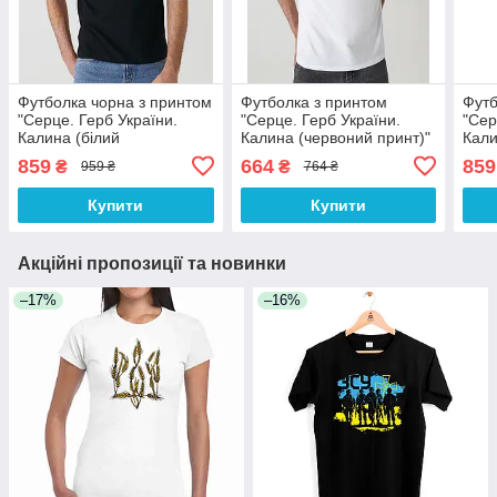
Футболка чорна з принтом
Футболка з принтом
Футб
"Серце. Герб України.
"Серце. Герб України.
"Сер
Калина (білий
Калина (червоний принт)"
Кали
горизонтальний принт)"
Push IT
прин
859
664
859
₴
₴
959 ₴
764 ₴
Push IT
Купити
Купити
Акційні пропозиції та новинки
–17%
–16%