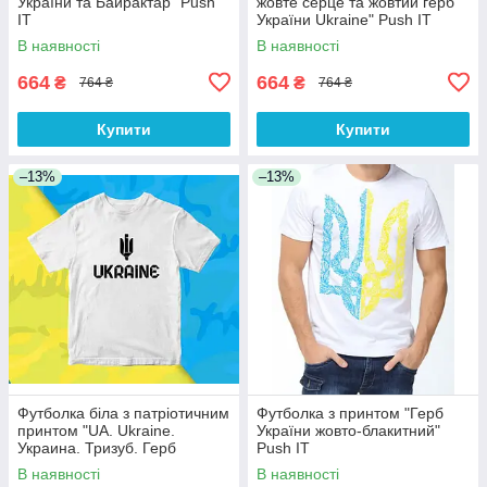
України та Байрактар" Push
жовте серце та жовтий герб
IT
України Ukraine" Push IT
В наявності
В наявності
664
664
₴
₴
764 ₴
764 ₴
Купити
Купити
–13%
–13%
Футболка біла з патріотичним
Футболка з принтом "Герб
принтом "UA. Ukraine.
України жовто-блакитний"
Украина. Тризуб. Герб
Push IT
України" Push IT
В наявності
В наявності