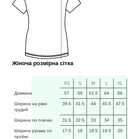
Жіноча розмірна сітка
XS
S
M
L
XL
2XL
Довжина
57
59
61.5
64
66
69
Ширина на рівні
39.5
41.5
44
45.5
47.5
49.5
грудей
Ширина по плечах
31.5
32.5
33
34
35
35.5
Ширина рукава по
17.5
18
18.5
19.5
20
20/5
проймі