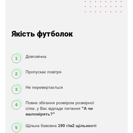
Якість футболок
Довговічна
1
Пропускає повітря
2
Не перевертається
3
Повне збігання розміром розмірної
4
сітки, у Вас відпаде питання
"А чи
маломірять?"
Щільна бавовна
190 г/м2 щільності
5