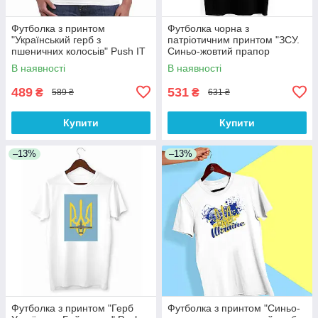
Футболка з принтом
Футболка чорна з
"Український герб з
патріотичним принтом "ЗСУ.
пшеничних колосьів" Push IT
Синьо-жовтий прапор
України. Воїни" Push IT
В наявності
В наявності
489
531
₴
₴
589 ₴
631 ₴
Купити
Купити
–13%
–13%
Футболка з принтом "Герб
Футболка з принтом "Синьо-