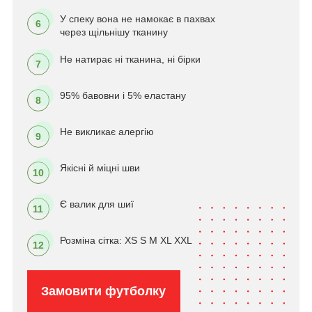
У спеку вона не намокає в пахвах
6
через щільнішу тканину
Не натирає ні тканина, ні бірки
7
95% бавовни і 5% еластану
8
Не викликає алергію
9
Якісні й міцні шви
10
Є валик для шиї
11
Розміна сітка: XS S M XL XXL
12
Замовити футболку