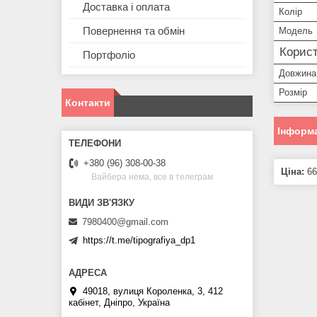
Доставка і оплата
Колір
Повернення та обмін
Модель
Корист
Портфоліо
Довжина
Розмір
Контакти
Інформа
+380 (96) 308-00-38
Ціна:
66
Вайбера нема, все в телеграм
7980400@gmail.com
https://t.me/tipografiya_dp1
49018, вулиця Короленка, 3, 412
кабінет, Дніпро, Україна