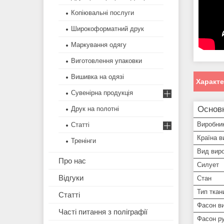
Копіювальні послуги
Широкоформатний друк
Маркування одягу
Виготовлення упаковки
Вишивка на одязі
Характ
Сувенірна продукція
Основн
Друк на полотні
Виробни
Статті
Країна в
Тренінги
Вид вир
Про нас
Силует
Відгуки
Стан
Тип ткан
Статті
Фасон ви
Часті питання з поліграфії
Фасон р