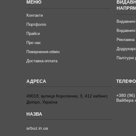
МЕНЮ
ВИДАВН
НАПРЯ
Контакти
Видавничі
Портфоліо
Видавничі
Прайси
Рекламна 
Про нас
Додрукарс
Повернення-обмін
Палітурні
Доставка-оплата
+380 (96)
49018, вулиця Короленка, 3, 412 кабінет,
Вайбера н
Дніпро, Україна
arbuz.in.ua