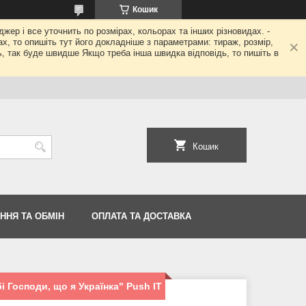
Кошик
джер і все уточнить по розмірах, кольорах та інших різновидах. -
гах, то опишіть тут його докладніше з параметрами: тираж, розмір,
ь, так буде швидше Якщо треба інша швидка відповідь, то пишіть в
Кошик
ННЯ ТА ОБМІН
ОПЛАТА ТА ДОСТАВКА
 Господи, що я Українка" Push IT