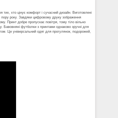
я тих, хто цінує комфорт і сучасний дизайн. Виготовлені
яку пору року. Завдяки цифровому друку зображення
орму. Принт добре пропускає повітря, тому тіло вільно
бу. Бавовняні футболки з принтами однаково зручні для
гом. Це універсальний одяг для прогулянок, подорожей,