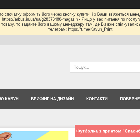
 то спочатку оформіть його через кнопку купити, і з Вами зв'яжеться мене
: https://arbuz.in.ua/ua/g28373488-magazin - Якщо у вас питання по послу
му товару, то задайте його вашому менеджеру там, де Ви вже спілкувалис
телеграм: https://t.me/Kavun_Print
Ю КАВУН
БРИФІНГ НА ДИЗАЙН
КОНТАКТИ
ПОВЕРНЕ
Футболка з принтом "Спасибі