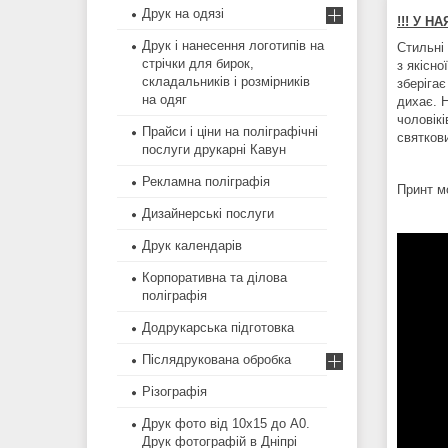
Друк на одязі
!!! У Н
Друк і нанесення логотипів на
Стильні 
стрічки для бирок,
з якісн
складальників і розмірників
зберігає
на одяг
дихає. 
чоловік
Прайси і ціни на поліграфічні
святкови
послуги друкарні Кавун
Рекламна поліграфія
Принт м
Дизайнерські послуги
Друк календарів
Корпоративна та ділова
поліграфія
Додрукарська підготовка
Післядрукована обробка
Різографія
Друк фото від 10х15 до А0.
Друк фотографій в Дніпрі