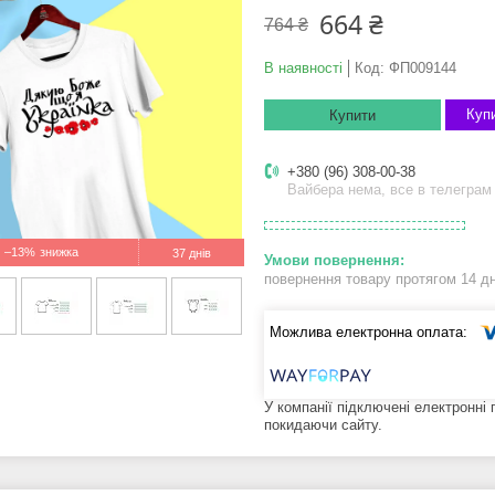
664 ₴
764 ₴
В наявності
Код:
ФП009144
Купи
Купити
+380 (96) 308-00-38
Вайбера нема, все в телеграм
–13%
37 днів
повернення товару протягом 14 д
У компанії підключені електронні
покидаючи сайту.