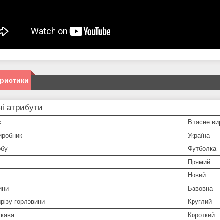
еристики
і атрибути
к
Власне ви
иробник
Україна
обу
Футболка
Прямий
Новий
ини
Бавовна
різу горловини
Круглий
укава
Короткий