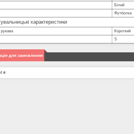
Білий
Футболка
увальницькі характеристики
 рукава
Короткий
S
ція для замовлення
4 ₴