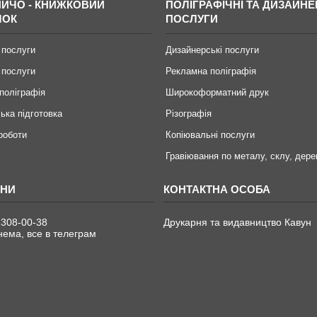
ИЧО - КНИЖКОВИЙ
ПОЛІГРАФІЧНІ ТА ДИЗАЙНЕ
МОК
ПОСЛУГИ
 послуги
Дизайнерські послуги
 послуги
Рекламна поліграфія
поліграфія
Широкоформатний друк
ька підготовка
Різографія
 роботи
Копіювальні послуги
Гравіювання по металу, склу, дере
 308-00-38
Друкарня та видавництво Кавун
ема, все в телеграм