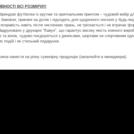
АЯВНОСТІ ВСІ РОЗМІРИ!!!
брендові футболки із крутим та оригінальним принтом – чудовий вибір дл
ої бавовни, приємні на дотик і підходить для щоденного носіння у будь-
 яскравість навіть після численних прань, не тріскається і не втрачає ф
Надруковано у друкарні "Кавун", що гарантує високу якість кожного виро
ів та жінок, чудово поєднуються з джинсами, шортами чи спортивним одя
х подій і як стильний подарунок.
ожна нанести на різну сувенірну продукцію (запалюйте в менеджера).