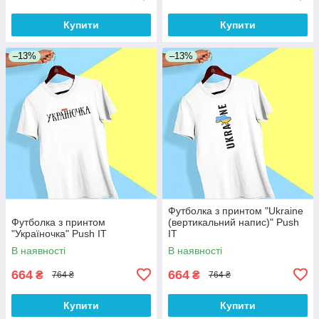
Купити
Купити
–13%
–13%
Футболка з принтом "Ukraine
Футболка з принтом
(вертикальний напис)" Push
"Україночка" Push IT
IT
В наявності
В наявності
664
664
₴
₴
764 ₴
764 ₴
Купити
Купити