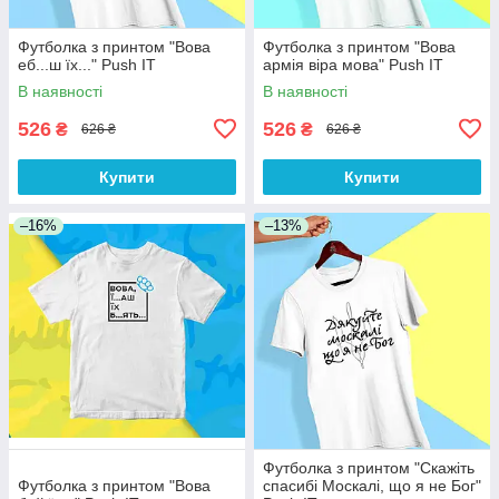
Футболка з принтом "Вова
Футболка з принтом "Вова
еб...ш їх..." Push IT
армія віра мова" Push IT
В наявності
В наявності
526
526
₴
₴
626 ₴
626 ₴
Купити
Купити
–16%
–13%
Футболка з принтом "Скажіть
Футболка з принтом "Вова
спасибі Москалі, що я не Бог"