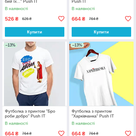
бий їх..." Push IT
Push IT
В наявності
В наявності
526
664
₴
₴
626 ₴
764 ₴
Купити
Купити
–13%
–13%
Футболка з принтом "Бро
Футболка з принтом
роби добро" Push IT
"Харківчанка" Push IT
В наявності
В наявності
664
664
₴
₴
764 ₴
764 ₴