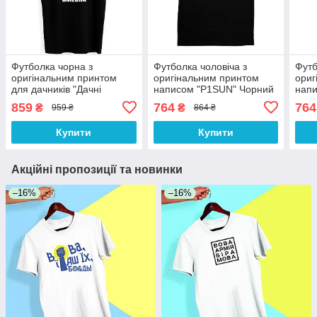
Футболка чорна з
Футболка чоловіча з
Футб
оригінальним принтом
оригінальним принтом
ориг
для дачників "Дачні
написом "P1SUN" Чорний
напи
війська. Схрещені лопатка
Push IT
Чорн
859
764
764
₴
₴
959 ₴
864 ₴
і граблі" Push IT
Купити
Купити
Акційні пропозиції та новинки
–16%
–16%