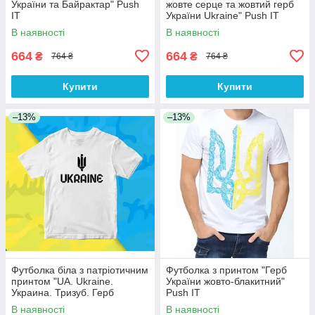
України та Байрактар" Push
жовте серце та жовтий герб
IT
України Ukraine" Push IT
В наявності
В наявності
664
664
₴
₴
764 ₴
764 ₴
Купити
Купити
–13%
–13%
Футболка біла з патріотичним
Футболка з принтом "Герб
принтом "UA. Ukraine.
України жовто-блакитний"
Украина. Тризуб. Герб
Push IT
України" Push IT
В наявності
В наявності