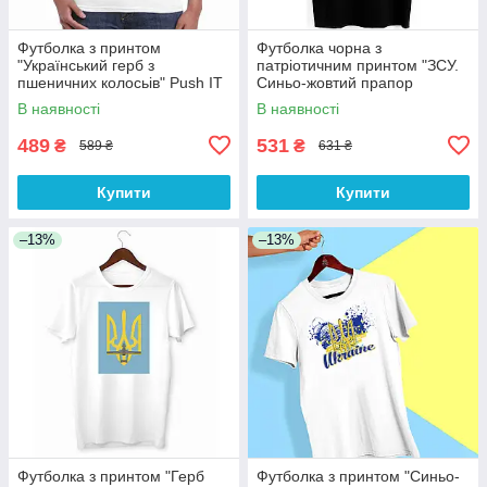
Футболка з принтом
Футболка чорна з
"Український герб з
патріотичним принтом "ЗСУ.
пшеничних колосьів" Push IT
Синьо-жовтий прапор
України. Воїни" Push IT
В наявності
В наявності
489
531
₴
₴
589 ₴
631 ₴
Купити
Купити
–13%
–13%
Футболка з принтом "Герб
Футболка з принтом "Синьо-