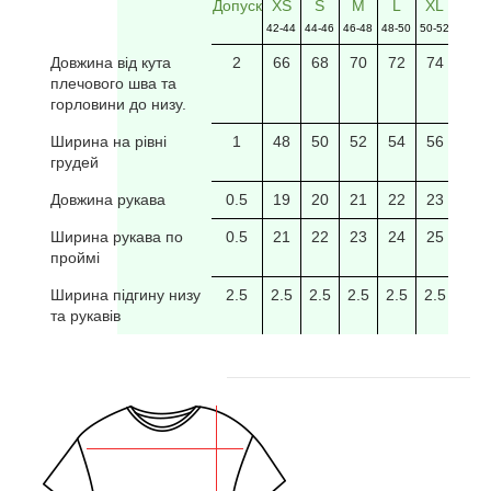
Допуск
XS
S
M
L
XL
2XL
42-44
44-46
46-48
48-50
50-52
52-54
Довжина від кута
2
66
68
70
72
74
76
плечового шва та
горловини до низу.
Ширина на рівні
1
48
50
52
54
56
58
грудей
Довжина рукава
0.5
19
20
21
22
23
24
Ширина рукава по
0.5
21
22
23
24
25
26
проймі
Ширина підгину низу
2.5
2.5
2.5
2.5
2.5
2.5
2.5
та рукавів