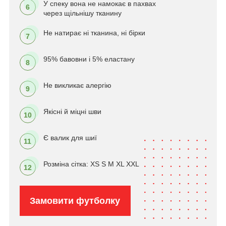
У спеку вона не намокає в пахвах
6
через щільнішу тканину
Не натирає ні тканина, ні бірки
7
95% бавовни і 5% еластану
8
Не викликає алергію
9
Якісні й міцні шви
10
Є валик для шиї
11
Розміна сітка: XS S M XL XXL
12
Замовити футболку