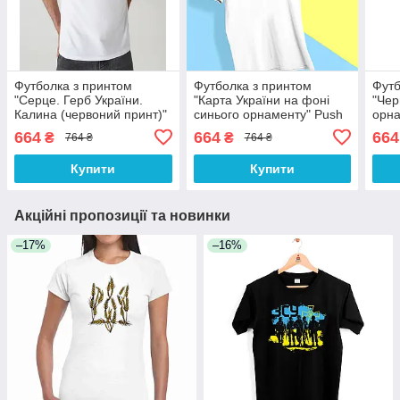
Футболка з принтом
Футболка з принтом
Футб
"Серце. Герб України.
"Карта України на фоні
"Чер
Калина (червоний принт)"
синього орнаменту" Push
орна
Push IT
IT
Укра
664
664
664
₴
₴
764 ₴
764 ₴
Купити
Купити
Акційні пропозиції та новинки
–17%
–16%