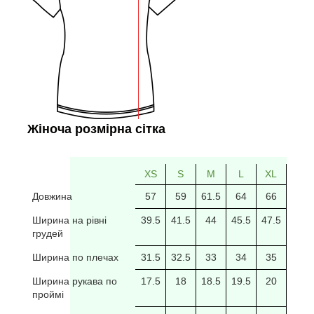
Жіноча розмірна сітка
XS
S
M
L
XL
2XL
Довжина
57
59
61.5
64
66
69
Ширина на рівні
39.5
41.5
44
45.5
47.5
49.5
грудей
Ширина по плечах
31.5
32.5
33
34
35
35.5
Ширина рукава по
17.5
18
18.5
19.5
20
20/5
проймі