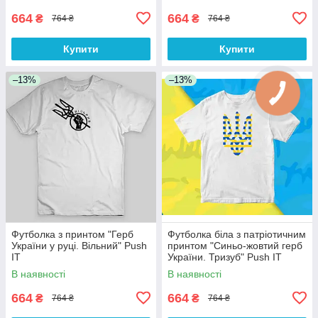
664
664
₴
₴
764 ₴
764 ₴
Купити
Купити
–13%
–13%
Футболка з принтом "Герб
Футболка біла з патріотичним
України у руці. Вільний" Push
принтом "Синьо-жовтий герб
IT
України. Тризуб" Push IT
В наявності
В наявності
664
664
₴
₴
764 ₴
764 ₴