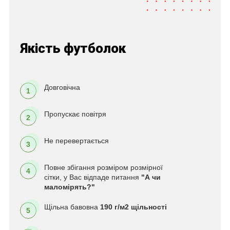
Якість футболок
Довговічна
1
Пропускає повітря
2
Не перевертається
3
Повне збігання розміром розмірної
4
сітки, у Вас відпаде питання
"А чи
маломірять?"
Щільна бавовна
190 г/м2 щільності
5