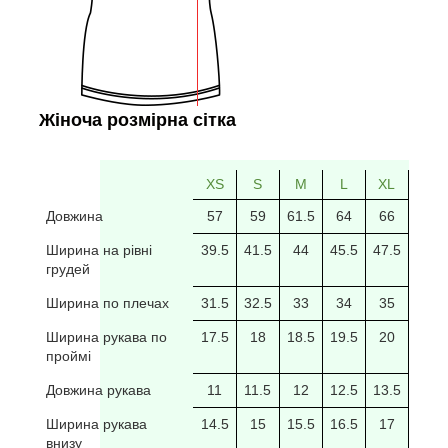
Жіноча розмірна сітка
XS
S
M
L
XL
2XL
Довжина
57
59
61.5
64
66
69
Ширина на рівні
39.5
41.5
44
45.5
47.5
49.5
грудей
Ширина по плечах
31.5
32.5
33
34
35
35.5
Ширина рукава по
17.5
18
18.5
19.5
20
20/5
проймі
Довжина рукава
11
11.5
12
12.5
13.5
14
Ширина рукава
14.5
15
15.5
16.5
17
17.5
внизу