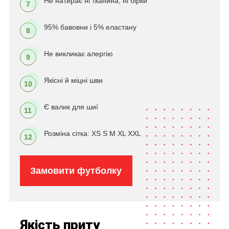
Не натирає ні тканина, ні бірки
7
95% бавовни і 5% еластану
8
Не викликає алергію
9
Якісні й міцні шви
10
Є валик для шиї
11
Розміна сітка: XS S M XL XXL
12
Замовити футболку
Якість приту