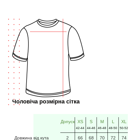
Чоловіча розмірна сітка
Допуск
XS
S
M
L
XL
2XL
42-44
44-46
46-48
48-50
50-52
52-54
Довжина від кута
2
66
68
70
72
74
76