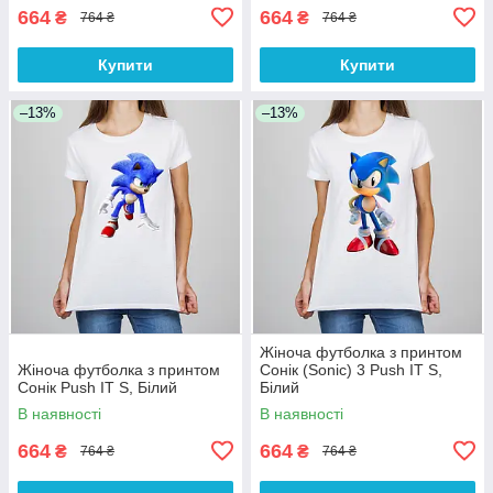
664
664
₴
₴
764 ₴
764 ₴
Купити
Купити
–13%
–13%
Жіноча футболка з принтом
Жіноча футболка з принтом
Сонік (Sonic) 3 Push IT S,
Сонік Push IT S, Білий
Білий
В наявності
В наявності
664
664
₴
₴
764 ₴
764 ₴