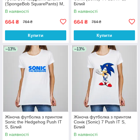
(SpongeBob SquarePants) M,
Білий
Білий Push IT
В наявності
В наявності
664
664
₴
₴
764 ₴
764 ₴
Купити
Купити
–13%
–13%
Жіноча футболка з принтом
Жіноча футболка з принтом
Sonic the Hedgehog Push IT
Сонік (Sonic) 7 Push IT S,
S, Білий
Білий
В наявності
В наявності