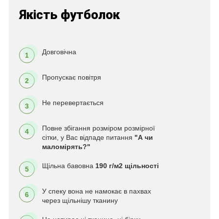
Якість футболок
Довговічна
1
Пропускає повітря
2
Не перевертається
3
Повне збігання розміром розмірної
4
сітки, у Вас відпаде питання
"А чи
маломірять?"
Щільна бавовна
190 г/м2 щільності
5
У спеку вона не намокає в пахвах
6
через щільнішу тканину