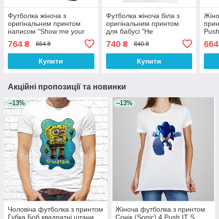
Футболка жіноча з
Футболка жіноча біла з
Жіно
оригінальним принтом
оригінальним принтом
прин
написом "Show me your
для бабусі "Не
Push
b00ks" Чорний Push IT
сперечайся з бабунею"
764
740
664
₴
₴
864 ₴
840 ₴
Push IT
Купити
Купити
Акційні пропозиції та новинки
–13%
–13%
Чоловіча футболка з принтом
Жіноча футболка з принтом
Губка Боб квадратні штани
Сонік (Sonic) 4 Push IT S,