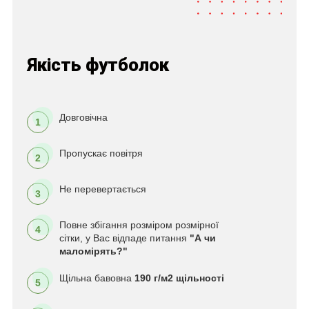
Якість футболок
Довговічна
1
Пропускає повітря
2
Не перевертається
3
Повне збігання розміром розмірної
4
сітки, у Вас відпаде питання
"А чи
маломірять?"
Щільна бавовна
190 г/м2 щільності
5