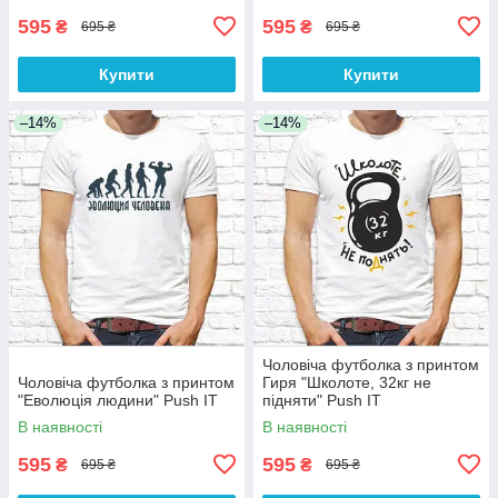
595
595
₴
₴
695 ₴
695 ₴
Купити
Купити
–14%
–14%
Чоловіча футболка з принтом
Чоловіча футболка з принтом
Гиря "Школоте, 32кг не
"Еволюція людини" Push IT
підняти" Push IT
В наявності
В наявності
595
595
₴
₴
695 ₴
695 ₴