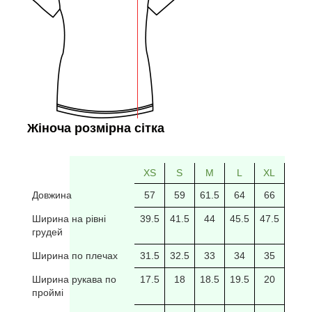
Жіноча розмірна сітка
XS
S
M
L
XL
2XL
Довжина
57
59
61.5
64
66
69
Ширина на рівні
39.5
41.5
44
45.5
47.5
49.5
грудей
Ширина по плечах
31.5
32.5
33
34
35
35.5
Ширина рукава по
17.5
18
18.5
19.5
20
20/5
проймі