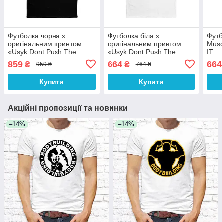
Футболка чорна з
Футболка біла з
Футб
оригінальним принтом
оригінальним принтом
Musc
«Usyk Dont Push The
«Usyk Dont Push The
IT
Horses. Усик не підганяйте
Horses. Усик не підганяйте
859
664
664
₴
₴
959 ₴
764 ₴
коней» Push IT
коней» Push IT
Купити
Купити
Акційні пропозиції та новинки
–14%
–14%