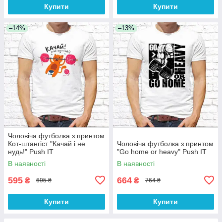
Купити
Купити
–14%
–13%
Чоловіча футболка з принтом
Кот-штангіст "Качай і не
Чоловіча футболка з принтом
нудь!" Push IT
"Go home or heavy" Push IT
В наявності
В наявності
595
664
₴
₴
695 ₴
764 ₴
Купити
Купити