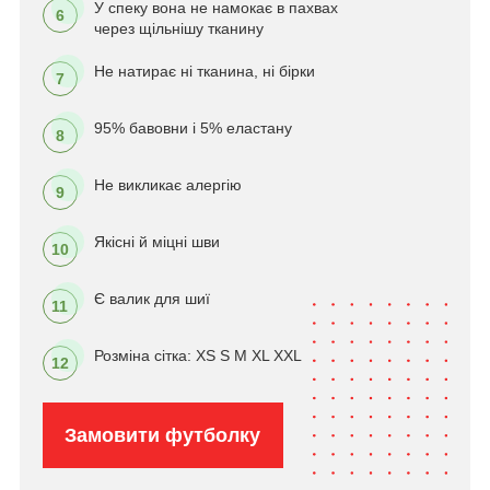
У спеку вона не намокає в пахвах
6
через щільнішу тканину
Не натирає ні тканина, ні бірки
7
95% бавовни і 5% еластану
8
Не викликає алергію
9
Якісні й міцні шви
10
Є валик для шиї
11
Розміна сітка: XS S M XL XXL
12
Замовити футболку