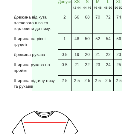
Допуск
XS
S
M
L
XL
2XL
42-44
44-46
46-48
48-50
50-52
52-54
Довжина від кута
2
66
68
70
72
74
76
плечового шва та
горловини до низу.
Ширина на рівні
1
48
50
52
54
56
58
грудей
Довжина рукава
0.5
19
20
21
22
23
24
Ширина рукава по
0.5
21
22
23
24
25
26
проймі
Ширина підгину низу
2.5
2.5
2.5
2.5
2.5
2.5
2.5
та рукавів