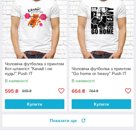
Чоловіча футболка з принтом
Кот-штангіст "Качай і не
Чоловіча футболка з принтом
нудь!" Push IT
"Go home or heavy" Push IT
В наявності
В наявності
595
664
₴
₴
695 ₴
764 ₴
Купити
Купити
Показати ще