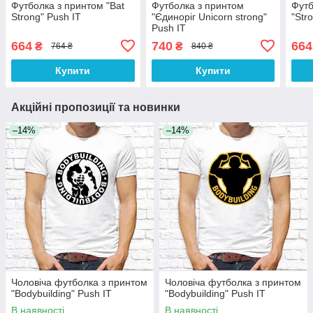
Футболка з принтом "Bat
Футболка з принтом
Футб
Strong" Push IT
"Єдиноріг Unicorn strong"
"Str
Push IT
664
740
664
₴
₴
764 ₴
840 ₴
Купити
Купити
Акційні пропозиції та новинки
–14%
–14%
Чоловіча футболка з принтом
Чоловіча футболка з принтом
"Bodybuilding" Push IT
"Bodybuilding" Push IT
В наявності
В наявності