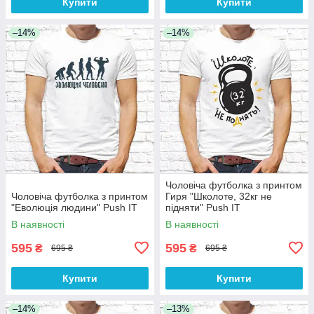
Купити
Купити
–14%
–14%
Чоловіча футболка з принтом
Чоловіча футболка з принтом
Гиря "Школоте, 32кг не
"Еволюція людини" Push IT
підняти" Push IT
В наявності
В наявності
595
595
₴
₴
695 ₴
695 ₴
Купити
Купити
–14%
–13%