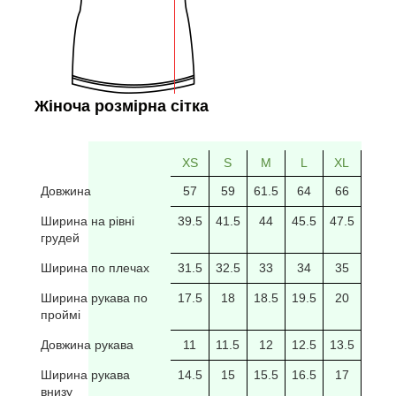
Жіноча розмірна сітка
XS
S
M
L
XL
2XL
Довжина
57
59
61.5
64
66
69
Ширина на рівні
39.5
41.5
44
45.5
47.5
49.5
грудей
Ширина по плечах
31.5
32.5
33
34
35
35.5
Ширина рукава по
17.5
18
18.5
19.5
20
20/5
проймі
Довжина рукава
11
11.5
12
12.5
13.5
14
Ширина рукава
14.5
15
15.5
16.5
17
17.5
внизу