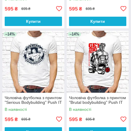
595
595
₴
₴
695 ₴
695 ₴
Купити
Купити
–14%
–14%
Чоловіча футболка з принтом
Чоловіча футболка з принтом
"Serious Bodybuilding" Push IT
"Brutal bodybuilding" Push IT
В наявності
В наявності
595
595
₴
₴
695 ₴
695 ₴