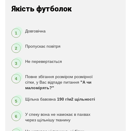
Якість футболок
Довговічна
1
Пропускає повітря
2
Не перевертається
3
Повне збігання розміром розмірної
4
сітки, у Вас відпаде питання
"А чи
маломірять?"
Щільна бавовна
190 г/м2 щільності
5
У спеку вона не намокає в пахвах
6
через щільнішу тканину