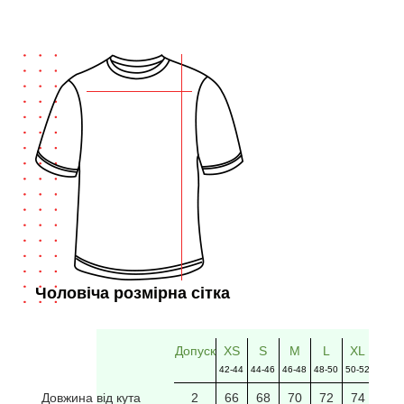
Чоловіча розмірна сітка
Допуск
XS
S
M
L
XL
2XL
42-44
44-46
46-48
48-50
50-52
52-54
Довжина від кута
2
66
68
70
72
74
76