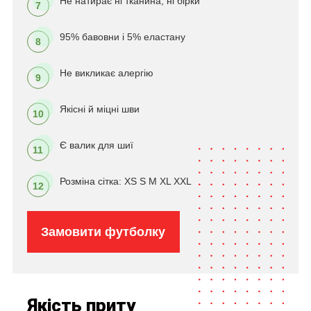
Не натирає ні тканина, ні бірки
7
95% бавовни і 5% еластану
8
Не викликає алергію
9
Якісні й міцні шви
10
Є валик для шиї
11
Розміна сітка: XS S M XL XXL
12
Замовити футболку
Якість приту