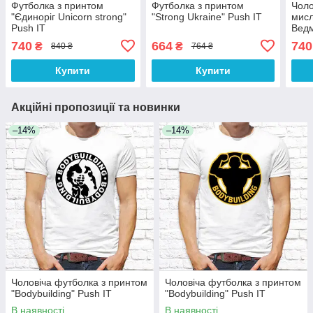
Футболка з принтом
Футболка з принтом
Чоло
"Єдиноріг Unicorn strong"
"Strong Ukraine" Push IT
мисл
Push IT
Ведм
IT S
740
664
740
₴
₴
840 ₴
764 ₴
Купити
Купити
Акційні пропозиції та новинки
–14%
–14%
Чоловіча футболка з принтом
Чоловіча футболка з принтом
"Bodybuilding" Push IT
"Bodybuilding" Push IT
В наявності
В наявності