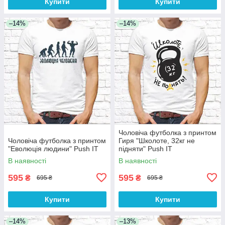
Купити
Купити
–14%
–14%
Чоловіча футболка з принтом
Чоловіча футболка з принтом
Гиря "Школоте, 32кг не
"Еволюція людини" Push IT
підняти" Push IT
В наявності
В наявності
595
595
₴
₴
695 ₴
695 ₴
Купити
Купити
–14%
–13%