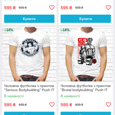
595
595
₴
₴
695 ₴
695 ₴
Купити
Купити
–14%
–14%
Чоловіча футболка з принтом
Чоловіча футболка з принтом
"Serious Bodybuilding" Push IT
"Brutal bodybuilding" Push IT
В наявності
В наявності
595
595
₴
₴
695 ₴
695 ₴