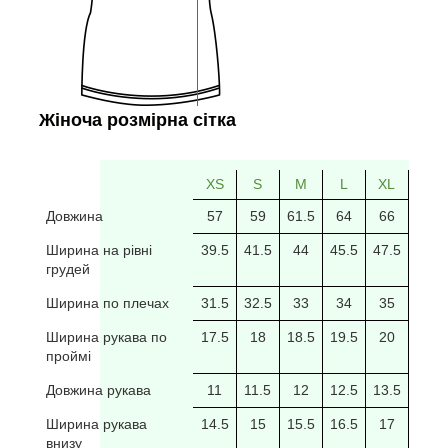
Жіноча розмірна сітка
XS
S
M
L
XL
2XL
Довжина
57
59
61.5
64
66
69
Ширина на рівні
39.5
41.5
44
45.5
47.5
49.5
грудей
Ширина по плечах
31.5
32.5
33
34
35
35.5
Ширина рукава по
17.5
18
18.5
19.5
20
20/5
проймі
Довжина рукава
11
11.5
12
12.5
13.5
14
Ширина рукава
14.5
15
15.5
16.5
17
17.5
внизу