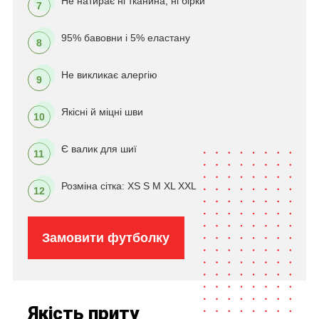
Не натирає ні тканина, ні бірки
7
95% бавовни і 5% еластану
8
Не викликає алергію
9
Якісні й міцні шви
10
Є валик для шиї
11
Розміна сітка: XS S M XL XXL
12
Замовити футболку
Якість приту