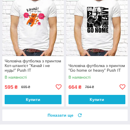
Чоловіча футболка з принтом
Кот-штангіст "Качай і не
Чоловіча футболка з принтом
нудь!" Push IT
"Go home or heavy" Push IT
В наявності
В наявності
595
664
₴
₴
695 ₴
764 ₴
Купити
Купити
Показати ще