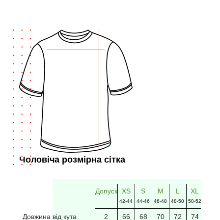
Чоловіча розмірна сітка
Допуск
XS
S
M
L
XL
2XL
42-44
44-46
46-48
48-50
50-52
52-54
Довжина від кута
2
66
68
70
72
74
76