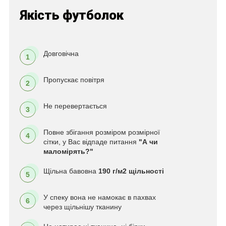
Якість футболок
Довговічна
1
Пропускає повітря
2
Не перевертається
3
Повне збігання розміром розмірної
4
сітки, у Вас відпаде питання
"А чи
маломірять?"
Щільна бавовна
190 г/м2 щільності
5
У спеку вона не намокає в пахвах
6
через щільнішу тканину