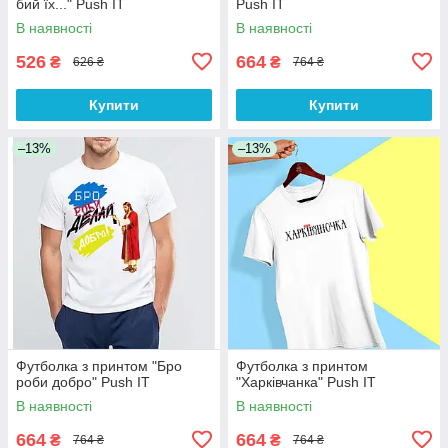
бий їх..." Push IT
Push IT
В наявності
В наявності
526
664
₴
₴
626 ₴
764 ₴
Купити
Купити
–13%
–13%
Футболка з принтом "Бро
Футболка з принтом
роби добро" Push IT
"Харківчанка" Push IT
В наявності
В наявності
664
664
₴
₴
764 ₴
764 ₴