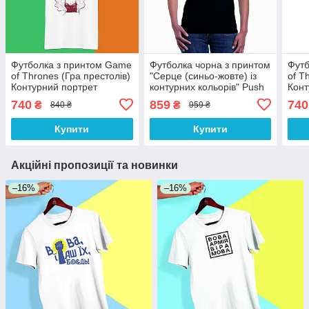
Футболка з принтом Game
Футболка чорна з принтом
Футб
of Thrones (Гра престолів)
"Серце (синьо-жовте) із
of T
Контурний портрет
контурних кольорів" Push
Конт
Дейєнеріс Push IT XS,
IT
IT X
740
859
740
₴
₴
840 ₴
959 ₴
Білий
Купити
Купити
Акційні пропозиції та новинки
–16%
–16%