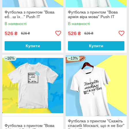
Футболка з принтом "Вова
Футболка з принтом "Вова
еб...ш їх..." Push IT
армія віра мова" Push IT
В наявності
В наявності
526
526
₴
₴
626 ₴
626 ₴
Купити
Купити
–16%
–13%
Футболка з принтом "Скажіть
Футболка з принтом "Вова
спасибі Москалі, що я не Бог"