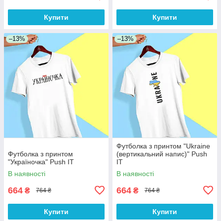
Купити
Купити
–13%
–13%
Футболка з принтом "Ukraine
Футболка з принтом
(вертикальний напис)" Push
"Україночка" Push IT
IT
В наявності
В наявності
664
664
₴
₴
764 ₴
764 ₴
Купити
Купити