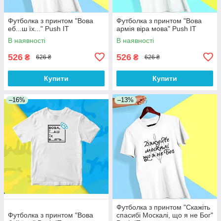
Футболка з принтом "Вова
Футболка з принтом "Вова
еб...ш їх..." Push IT
армія віра мова" Push IT
В наявності
В наявності
526
526
₴
₴
626 ₴
626 ₴
Купити
Купити
–16%
–13%
Футболка з принтом "Скажіть
Футболка з принтом "Вова
спасибі Москалі, що я не Бог"