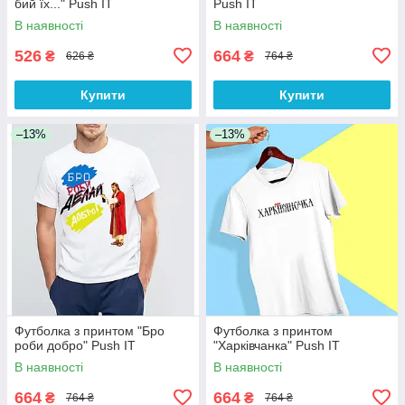
бий їх..." Push IT
Push IT
В наявності
В наявності
526
664
₴
₴
626 ₴
764 ₴
Купити
Купити
–13%
–13%
Футболка з принтом "Бро
Футболка з принтом
роби добро" Push IT
"Харківчанка" Push IT
В наявності
В наявності
664
664
₴
₴
764 ₴
764 ₴