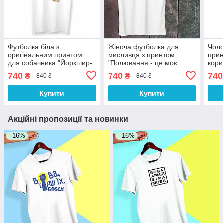
Футболка біла з
Жіноча футболка для
Чоло
оригінальним принтом
мисливця з принтом
прин
для собачника "Йоркшир-
"Полювання - це моє
кори
тер'єр Мій найкращий
життя" Push IT S, Білий
740
740
740
₴
₴
840 ₴
840 ₴
друг" Push IT
Купити
Купити
Акційні пропозиції та новинки
–16%
–16%