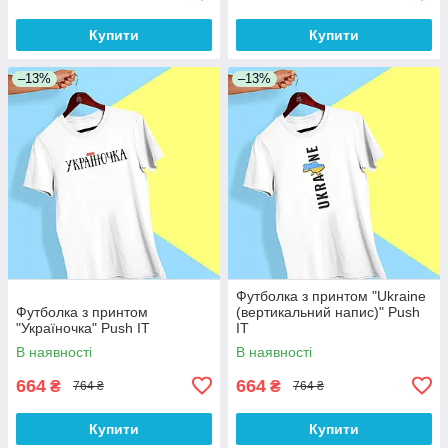
Купити
Купити
–13%
–13%
Футболка з принтом "Ukraine
Футболка з принтом
(вертикальний напис)" Push
"Україночка" Push IT
IT
В наявності
В наявності
664
664
₴
₴
764 ₴
764 ₴
Купити
Купити