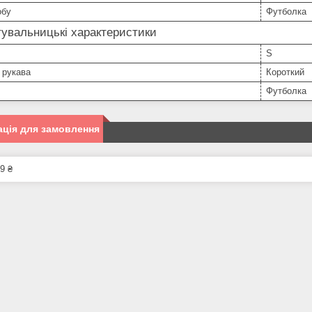
обу
Футболка
увальницькі характеристики
S
 рукава
Короткий
Футболка
ція для замовлення
9 ₴