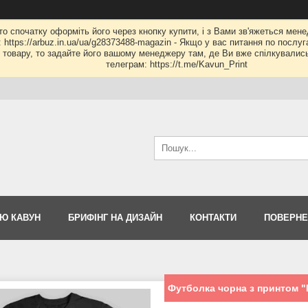
 то спочатку оформіть його через кнопку купити, і з Вами зв'яжеться мене
: https://arbuz.in.ua/ua/g28373488-magazin - Якщо у вас питання по послу
му товару, то задайте його вашому менеджеру там, де Ви вже спілкувалис
телеграм: https://t.me/Kavun_Print
Ю КАВУН
БРИФІНГ НА ДИЗАЙН
КОНТАКТИ
ПОВЕРНЕ
Футболка чорна з принтом "M