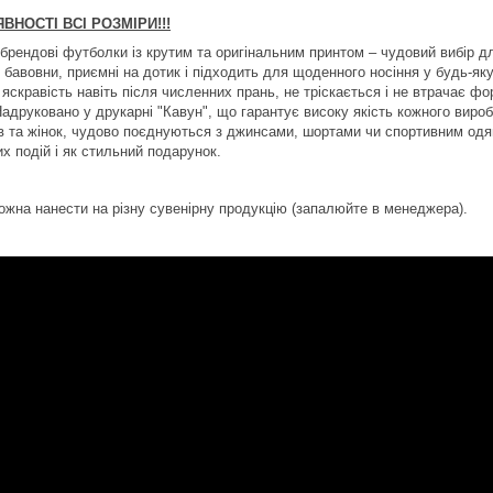
АЯВНОСТІ ВСІ РОЗМІРИ!!!
брендові футболки із крутим та оригінальним принтом – чудовий вибір дл
ої бавовни, приємні на дотик і підходить для щоденного носіння у будь-
 яскравість навіть після численних прань, не тріскається і не втрачає ф
Надруковано у друкарні "Кавун", що гарантує високу якість кожного виро
ів та жінок, чудово поєднуються з джинсами, шортами чи спортивним одя
х подій і як стильний подарунок.
ожна нанести на різну сувенірну продукцію (запалюйте в менеджера).