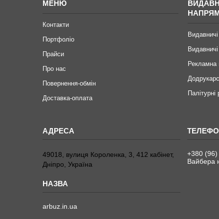
МЕНЮ
ВИДАВН
НАПРЯ
Контакти
Видавничі
Портфоліо
Видавничі
Прайси
Рекламна 
Про нас
Додрукарс
Повернення-обмін
Палітурні
Доставка-оплата
+380 (96)
49018, вулиця Короленка, 3, 412 кабінет,
Вайбера н
Дніпро, Україна
arbuz.in.ua