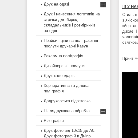
Друк на одязі
!!! У Н
Друк і нанесення логотипів на
Стильні 
стрічки для бирок,
з якісн
складальників і розмірників
зберігає
на одяг
дихає. 
чоловік
Прайси і ціни на поліграфічні
святкови
послуги друкарні Кавун
Рекламна поліграфія
Принт м
Дизайнерські послуги
Друк календарів
Корпоративна та ділова
поліграфія
Додрукарська підготовка
Післядрукована обробка
Різографія
Друк фото від 10х15 до А0.
Друк фотографій в Дніпрі