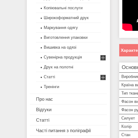
Копіювальні послуги
Широкоформатний друк
Маркування одягу
Виготовлення упаковки
Вишивка на одязі
Характ
Сувенірна продукція
Основ
Друк на полотні
Виробни
Статті
Країна в
Тренінги
Тип ткан
Про нас
Фасон ви
Відгуки
Фасон р
Силует
Статті
Колір
Часті питання з поліграфії
Стан