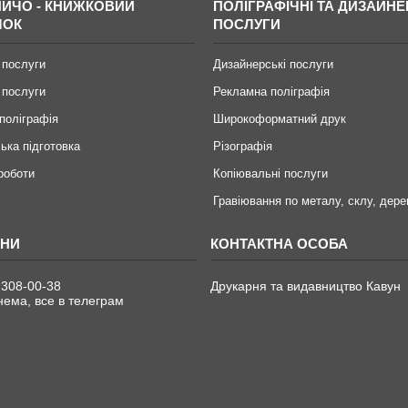
ИЧО - КНИЖКОВИЙ
ПОЛІГРАФІЧНІ ТА ДИЗАЙНЕ
МОК
ПОСЛУГИ
 послуги
Дизайнерські послуги
 послуги
Рекламна поліграфія
поліграфія
Широкоформатний друк
ька підготовка
Різографія
 роботи
Копіювальні послуги
Гравіювання по металу, склу, дере
 308-00-38
Друкарня та видавництво Кавун
ема, все в телеграм