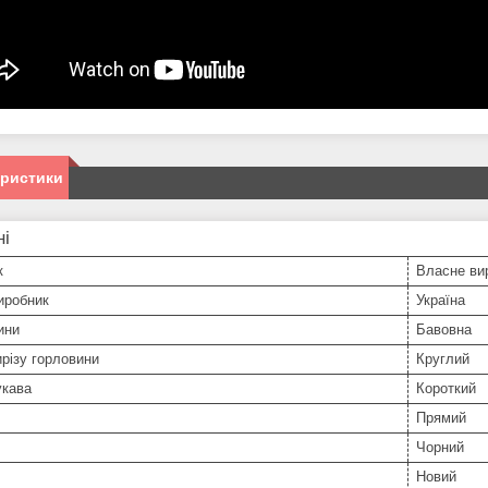
еристики
ні
к
Власне ви
иробник
Україна
ини
Бавовна
різу горловини
Круглий
укава
Короткий
Прямий
Чорний
Новий