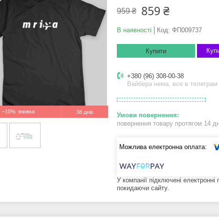
859 ₴
959 ₴
В наявності
Код:
ФП009737
Купи
Купити
+380 (96) 308-00-38
Вайбера нема, все в телеграм
–10%
38 днів
повернення товару протягом 14 д
У компанії підключені електронні
покидаючи сайту.