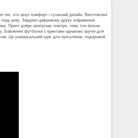
я тих, хто цінує комфорт і сучасний дизайн. Виготовлені
яку пору року. Завдяки цифровому друку зображення
орму. Принт добре пропускає повітря, тому тіло вільно
бу. Бавовняні футболки з принтами однаково зручні для
гом. Це універсальний одяг для прогулянок, подорожей,