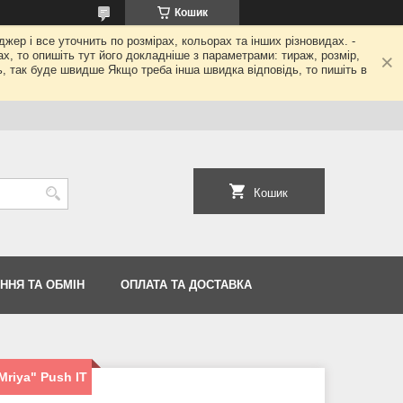
Кошик
джер і все уточнить по розмірах, кольорах та інших різновидах. -
гах, то опишіть тут його докладніше з параметрами: тираж, розмір,
ь, так буде швидше Якщо треба інша швидка відповідь, то пишіть в
Кошик
ННЯ ТА ОБМІН
ОПЛАТА ТА ДОСТАВКА
riya" Push IT