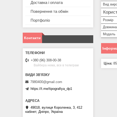
Доставка і оплата
Вид вир
Повернення та обмін
Корист
Розмір
Портфоліо
Довжина
Модель
Контакти
Інформа
+380 (96) 308-00-38
Ціна:
85
Вайбера нема, все в телеграм
7980400@gmail.com
https://t.me/tipografiya_dp1
49018, вулиця Короленка, 3, 412
кабінет, Дніпро, Україна