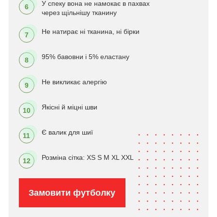
У спеку вона не намокає в пахвах
6
через щільнішу тканину
Не натирає ні тканина, ні бірки
7
95% бавовни і 5% еластану
8
Не викликає алергію
9
Якісні й міцні шви
10
Є валик для шиї
11
Розміна сітка: XS S M XL XXL
12
Замовити футболку