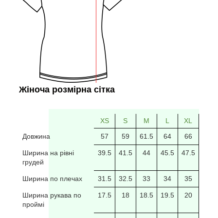
Жіноча розмірна сітка
XS
S
M
L
XL
2XL
Довжина
57
59
61.5
64
66
69
Ширина на рівні
39.5
41.5
44
45.5
47.5
49.5
грудей
Ширина по плечах
31.5
32.5
33
34
35
35.5
Ширина рукава по
17.5
18
18.5
19.5
20
20/5
проймі