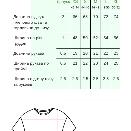
Допуск
XS
S
M
L
XL
2XL
42-44
44-46
46-48
48-50
50-52
52-54
Довжина від кута
2
66
68
70
72
74
76
плечового шва та
горловини до низу.
Ширина на рівні
1
48
50
52
54
56
58
грудей
Довжина рукава
0.5
19
20
21
22
23
24
Ширина рукава по
0.5
21
22
23
24
25
26
проймі
Ширина підгину низу
2.5
2.5
2.5
2.5
2.5
2.5
2.5
та рукавів