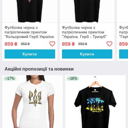
Футболка чорна з
Футболка чорна з
Футб
патріотичним принтом
патріотичним принтом
патр
"Кольоровий Герб України.
"Україна. Герб - Тризуб"
"Гер
Тризуб" Push IT
Push IT
Укра
859
859
859
₴
₴
959 ₴
959 ₴
Купити
Купити
Акційні пропозиції та новинки
–17%
–16%