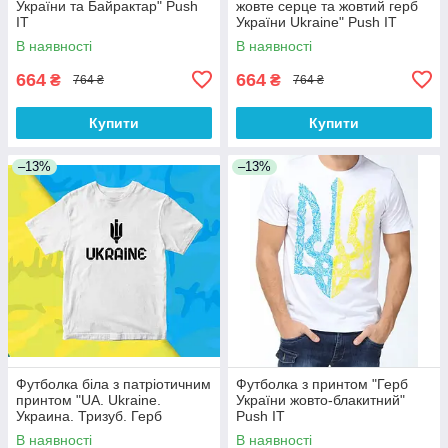
України та Байрактар" Push
жовте серце та жовтий герб
IT
України Ukraine" Push IT
В наявності
В наявності
664
664
₴
₴
764 ₴
764 ₴
Купити
Купити
–13%
–13%
Футболка біла з патріотичним
Футболка з принтом "Герб
принтом "UA. Ukraine.
України жовто-блакитний"
Украина. Тризуб. Герб
Push IT
України" Push IT
В наявності
В наявності