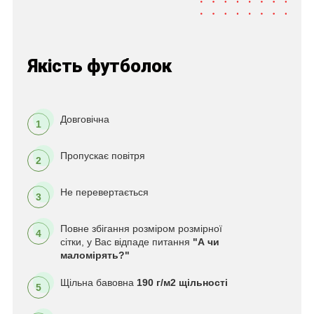
Якість футболок
Довговічна
1
Пропускає повітря
2
Не перевертається
3
Повне збігання розміром розмірної
4
сітки, у Вас відпаде питання
"А чи
маломірять?"
Щільна бавовна
190 г/м2 щільності
5