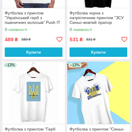
Футболка з принтом
Футболка чорна з
"Український герб з
патріотичним принтом "ЗСУ.
пшеничних колосьів" Push IT
Синьо-жовтий прапор
України. Воїни" Push IT
В наявності
В наявності
489
531
₴
₴
589 ₴
631 ₴
Купити
Купити
–13%
–13%
Футболка з принтом "Герб
Футболка з принтом "Синьо-