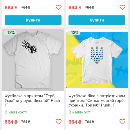
664
664
₴
₴
764 ₴
764 ₴
Купити
Купити
–13%
–13%
Футболка з принтом "Герб
Футболка біла з патріотичним
України у руці. Вільний" Push
принтом "Синьо-жовтий герб
IT
України. Тризуб" Push IT
В наявності
В наявності
664
664
₴
₴
764 ₴
764 ₴