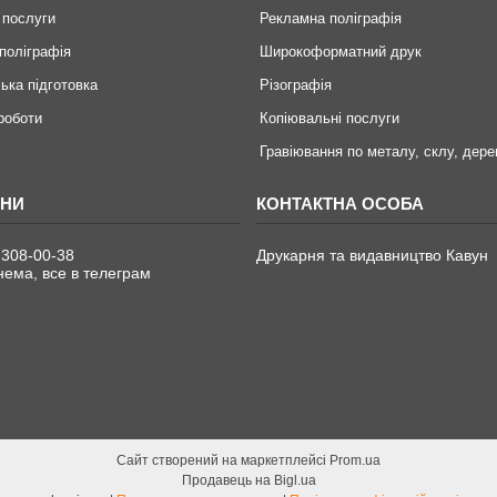
 послуги
Рекламна поліграфія
поліграфія
Широкоформатний друк
ька підготовка
Різографія
 роботи
Копіювальні послуги
Гравіювання по металу, склу, дере
 308-00-38
Друкарня та видавництво Кавун
ема, все в телеграм
Сайт створений на маркетплейсі
Prom.ua
Продавець на Bigl.ua