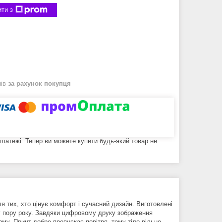
ти з
нів
за рахунок покупця
 платежі. Тепер ви можете купити будь-який товар не
я тих, хто цінує комфорт і сучасний дизайн. Виготовлені
яку пору року. Завдяки цифровому друку зображення
орму. Принт добре пропускає повітря, тому тіло вільно