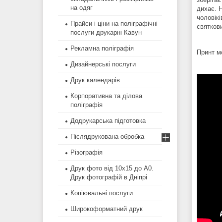
на одяг
дихає. 
чоловік
Прайси і ціни на поліграфічні
святкови
послуги друкарні Кавун
Рекламна поліграфія
Принт м
Дизайнерські послуги
Друк календарів
Корпоративна та ділова
поліграфія
Додрукарська підготовка
Післядрукована обробка
Різографія
Друк фото від 10х15 до А0.
Друк фотографій в Дніпрі
Копіювальні послуги
Широкоформатний друк