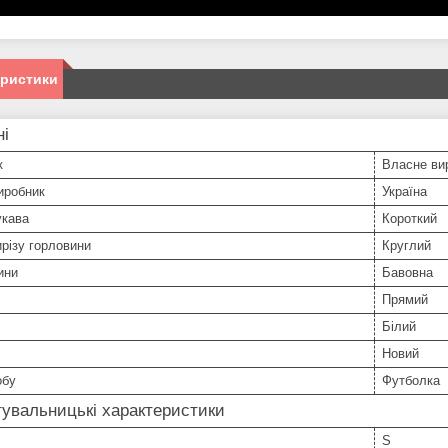
еристики
ні
к
Власне ви
иробник
Україна
укава
Короткий
різу горловини
Круглий
ини
Бавовна
Прямий
Білий
Новий
обу
Футболка
увальницькі характеристики
S