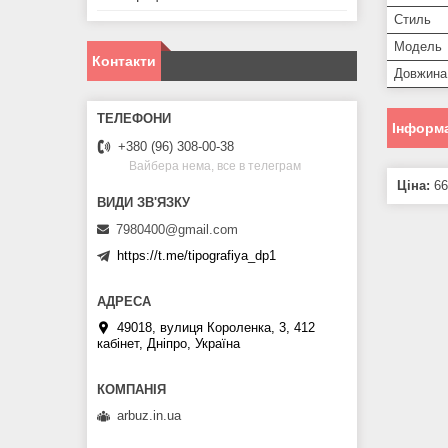
Стиль
Модель
Контакти
Довжина
Інформа
+380 (96) 308-00-38
Вайбера нема, все в телеграм
Ціна:
66
7980400@gmail.com
https://t.me/tipografiya_dp1
49018, вулиця Короленка, 3, 412
кабінет, Дніпро, Україна
arbuz.in.ua