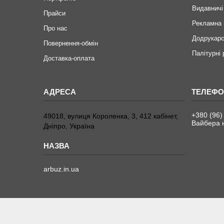
Видавничі
Прайси
Рекламна 
Про нас
Додрукарс
Повернення-обмін
Палітурні
Доставка-оплата
+380 (96)
49018, вулиця Короленка, 3, 412 кабінет,
Вайбера н
Дніпро, Україна
arbuz.in.ua