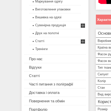
Маркування одягу
Виготовлення упаковки
Вишивка на одязі
Характ
Сувенірна продукція
Основ
Друк на полотні
Виробни
Статті
Країна в
Тренінги
Фасон р
Про нас
Фасон ви
Відгуки
Тип ткан
Силует
Статті
Колір
Часті питання з поліграфії
Стан
Доставка і оплата
Вид вир
Повернення та обмін
Корист
Розмір
Портфоліо