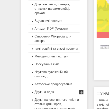
Друк наклейок, стікерів,
етикетки на самоклейці,
оракалі
Видавничі послуги
Amazon KDP (Амазон)
Створення Wikipedia для
автора
Імміграційні та візові послуги
Методологічні послуги
Просування книг
Науково-публікаційний
супровід
Авторське продюсування
Друк на одязі
!!! У Н
Друк і нанесення логотипів на
Стильні 
стрічки для бирок,
з якісн
складальників і розмірників
зберігає