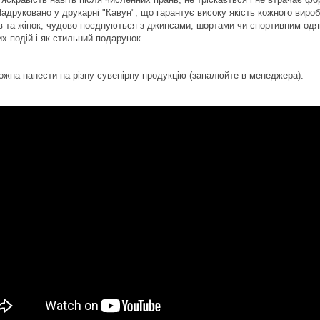
Надруковано у друкарні "Кавун", що гарантує високу якість кожного виро
ів та жінок, чудово поєднуються з джинсами, шортами чи спортивним одя
х подій і як стильний подарунок.
ожна нанести на різну сувенірну продукцію (запалюйте в менеджера).