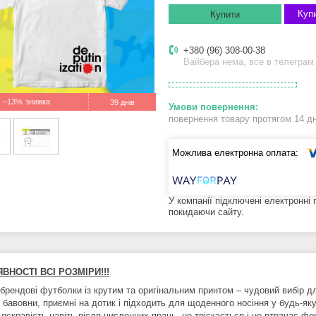
Купи
Купити
+380 (96) 308-00-38
Вайбера нема, все в телеграм
–13%
39 днів
повернення товару протягом 14 д
У компанії підключені електронні
покидаючи сайту.
АЯВНОСТІ ВСІ РОЗМІРИ!!!
брендові футболки із крутим та оригінальним принтом – чудовий вибір дл
ої бавовни, приємні на дотик і підходить для щоденного носіння у будь-
 яскравість навіть після численних прань, не тріскається і не втрачає ф