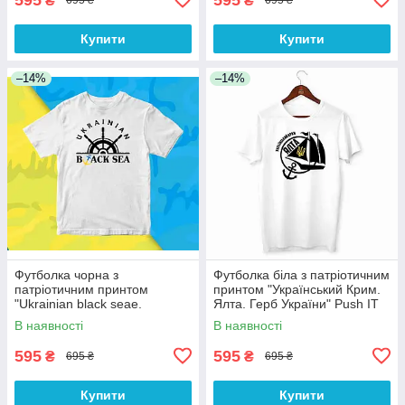
₴
₴
695 ₴
695 ₴
Купити
Купити
–14%
–14%
Футболка чорна з
Футболка біла з патріотичним
патріотичним принтом
принтом "Український Крим.
"Ukrainian black seaе.
Ялта. Герб України" Push IT
Українське чорне море" Push
В наявності
В наявності
IT
595
595
₴
₴
695 ₴
695 ₴
Купити
Купити