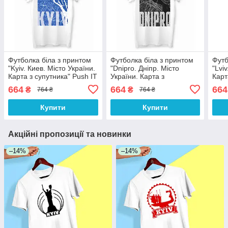
Футболка біла з принтом
Футболка біла з принтом
Футб
"Kyiv. Киев. Місто України.
"Dnipro. Дніпр. Місто
"Lvi
Карта з супутника" Push IT
України. Карта з
Карт
супутника" Push IT
664
664
664
₴
₴
764 ₴
764 ₴
Купити
Купити
Акційні пропозиції та новинки
–14%
–14%