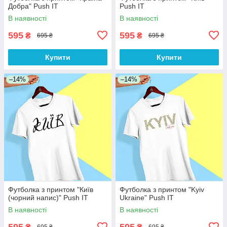
Добра" Push IT
Push IT
В наявності
В наявності
595
595
₴
₴
695 ₴
695 ₴
Купити
Купити
–14%
–14%
Футболка з принтом "Київ
Футболка з принтом "Kyiv
(чорний напис)" Push IT
Ukraine" Push IT
В наявності
В наявності
595
595