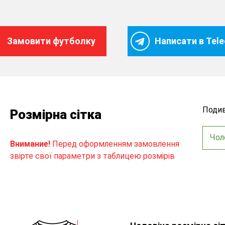
Замовити футболку
Написати в Tel
Подив
Розмірна сітка
Чол
Внимание!
Перед оформленням замовлення
звірте свої параметри з таблицею розмірів