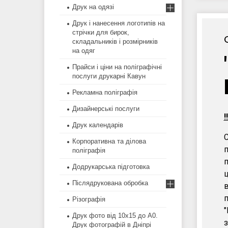
Друк на одязі
Друк і нанесення логотипів на
стрічки для бирок,
складальників і розмірників
на одяг
Прайси і ціни на поліграфічні
послуги друкарні Кавун
Рекламна поліграфія
Дизайнерські послуги
!
Друк календарів
С
Корпоративна та ділова
п
поліграфія
п
Додрукарська підготовка
Післядрукована обробка
в
п
Різографія
"
Друк фото від 10х15 до А0.
з
Друк фотографій в Дніпрі