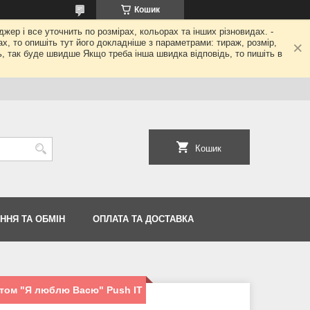
Кошик
джер і все уточнить по розмірах, кольорах та інших різновидах. -
гах, то опишіть тут його докладніше з параметрами: тираж, розмір,
ь, так буде швидше Якщо треба інша швидка відповідь, то пишіть в
Кошик
ННЯ ТА ОБМІН
ОПЛАТА ТА ДОСТАВКА
нтом "Я люблю Васю" Push IT