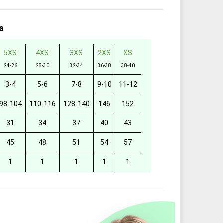
а
5XS
4XS
3XS
2XS
XS
24-26
28-30
32-34
36-38
38-40
3-4
5-6
7-8
9-10
11-12
98-104
110-116
128-140
146
152
31
34
37
40
43
45
48
51
54
57
1
1
1
1
1