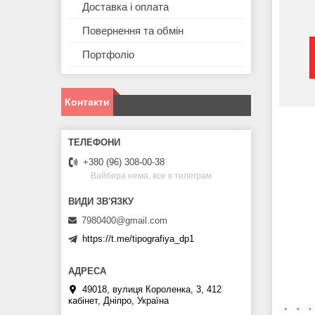
Доставка і оплата
Повернення та обмін
Портфоліо
Контакти
+380 (96) 308-00-38
Вайбера нема, все в телеграм
7980400@gmail.com
https://t.me/tipografiya_dp1
49018, вулиця Короленка, 3, 412
кабінет, Дніпро, Україна