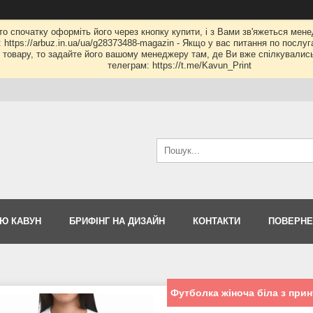
 то спочатку оформіть його через кнопку купити, і з Вами зв'яжеться мене
: https://arbuz.in.ua/ua/g28373488-magazin - Якщо у вас питання по послу
му товару, то задайте його вашому менеджеру там, де Ви вже спілкувалис
телеграм: https://t.me/Kavun_Print
Ю КАВУН
БРИФІНГ НА ДИЗАЙН
КОНТАКТИ
ПОВЕРНЕ
Футболка жіноча біла з при