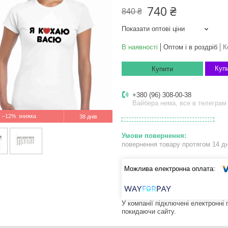
740 ₴
840 ₴
Показати оптові ціни
В наявності
Оптом і в роздріб
К
Купи
Купити
+380 (96) 308-00-38
Вайбера нема, все в телеграм
–12%
38 днів
повернення товару протягом 14 д
У компанії підключені електронні
покидаючи сайту.