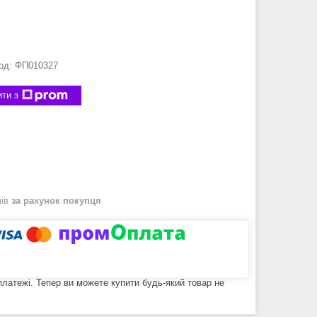
од:
ФП010327
ти з
нів
за рахунок покупця
 платежі. Тепер ви можете купити будь-який товар не