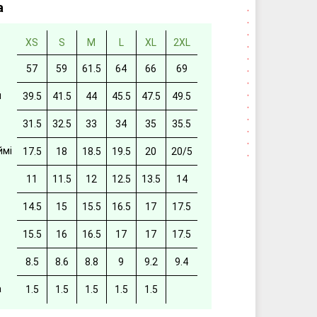
а
XS
S
M
L
XL
2XL
57
59
61.5
64
66
69
й
39.5
41.5
44
45.5
47.5
49.5
31.5
32.5
33
34
35
35.5
ймі
17.5
18
18.5
19.5
20
20/5
11
11.5
12
12.5
13.5
14
14.5
15
15.5
16.5
17
17.5
15.5
16
16.5
17
17
17.5
8.5
8.6
8.8
9
9.2
9.4
а
1.5
1.5
1.5
1.5
1.5