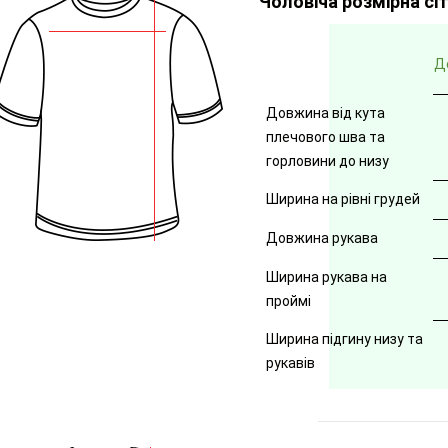
Чоловіча розмірна сі
Д
Довжина від кута
плечового шва та
горловини до низу
Ширина на рівні грудей
Довжина рукава
Ширина рукава на
проймі
Ширина підгину низу та
рукавів