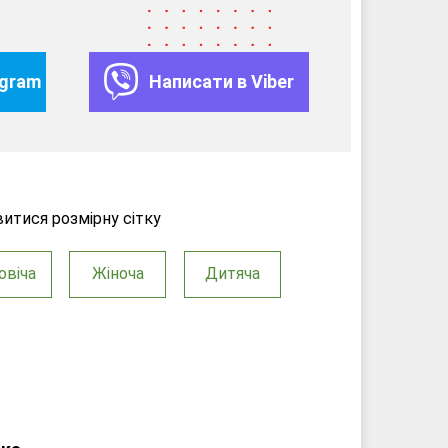
egram
Написати в Viber
итися розмірну сітку
овіча
Жіноча
Дитяча