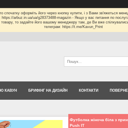
 то спочатку оформіть його через кнопку купити, і з Вами зв'яжеться мене
: https://arbuz.in.ua/ua/g28373488-magazin - Якщо у вас питання по послу
му товару, то задайте його вашому менеджеру там, де Ви вже спілкувалис
телеграм: https://t.me/Kavun_Print
Ю КАВУН
БРИФІНГ НА ДИЗАЙН
КОНТАКТИ
ПОВЕРНЕ
Футболка жіноча біла з при
Push IT