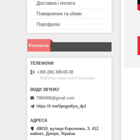
Доставка і оплата
Повернення та обмін
Портфоліо
Контакти
+380 (96) 308-00-38
Вайбера нема, все в телеграм
7980400@gmail.com
https://t.me/tipografiya_dp1
49018, вулиця Короленка, 3, 412
кабінет, Дніпро, Україна