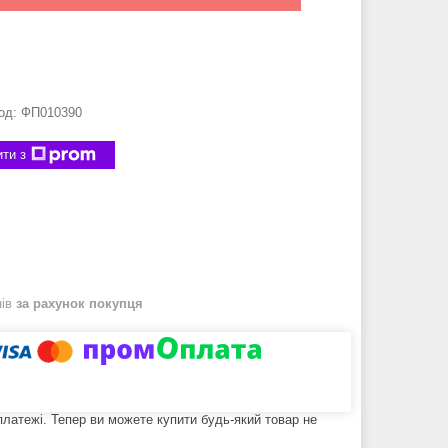
од:
ФП010390
ти з
нів
за рахунок покупця
 платежі. Тепер ви можете купити будь-який товар не