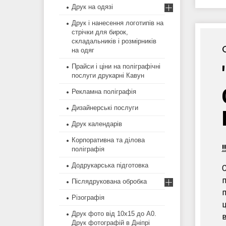
Друк на одязі
Друк і нанесення логотипів на
стрічки для бирок,
складальників і розмірників
на одяг
Прайси і ціни на поліграфічні
послуги друкарні Кавун
Рекламна поліграфія
Дизайнерські послуги
Друк календарів
Корпоративна та ділова
!
поліграфія
Додрукарська підготовка
С
п
Післядрукована обробка
п
Різографія
Друк фото від 10х15 до А0.
в
Друк фотографій в Дніпрі