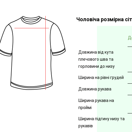
Чоловіча розмірна сі
Д
Довжина від кута
плечового шва та
горловини до низу
Ширина на рівні грудей
Довжина рукава
Ширина рукава на
проймі
Ширина підгину низу та
рукавів