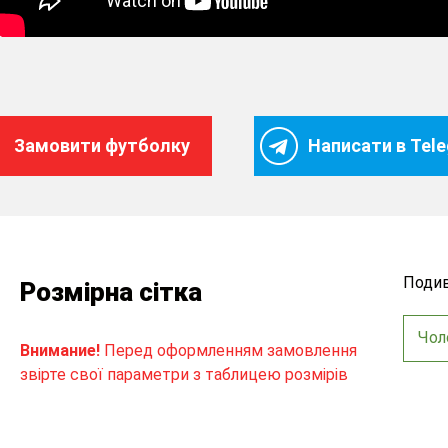
Замовити футболку
Написати в Tel
Подив
Розмірна сітка
Чол
Внимание!
Перед оформленням замовлення
звірте свої параметри з таблицею розмірів