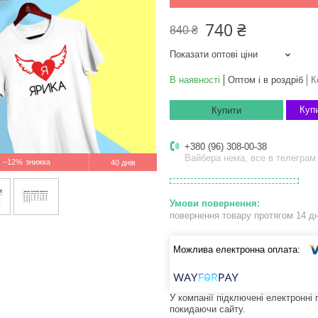
740 ₴
840 ₴
Показати оптові ціни
В наявності
Оптом і в роздріб
К
Купи
Купити
+380 (96) 308-00-38
Вайбера нема, все в телеграм
–12%
40 днів
повернення товару протягом 14 д
У компанії підключені електронні
покидаючи сайту.