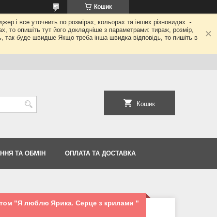
Кошик
джер і все уточнить по розмірах, кольорах та інших різновидах. -
гах, то опишіть тут його докладніше з параметрами: тираж, розмір,
ь, так буде швидше Якщо треба інша швидка відповідь, то пишіть в
Кошик
ННЯ ТА ОБМІН
ОПЛАТА ТА ДОСТАВКА
нтом "Я люблю Ярика. Серце з крилами "