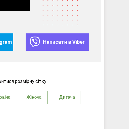
egram
Написати в Viber
итися розмірну сітку
овіча
Жіноча
Дитяча