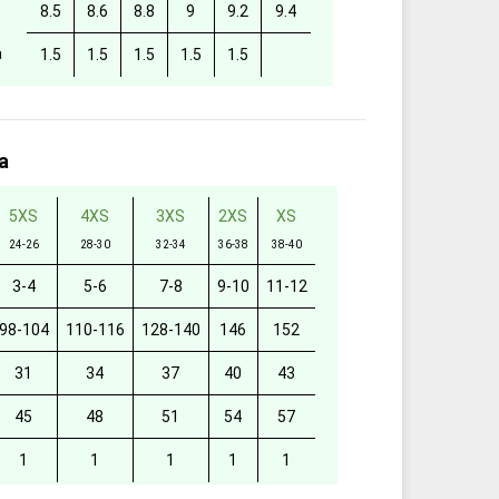
8.5
8.6
8.8
9
9.2
9.4
а
1.5
1.5
1.5
1.5
1.5
а
5XS
4XS
3XS
2XS
XS
24-26
28-30
32-34
36-38
38-40
3-4
5-6
7-8
9-10
11-12
98-104
110-116
128-140
146
152
31
34
37
40
43
45
48
51
54
57
1
1
1
1
1