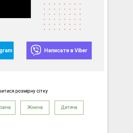
egram
Написати в Viber
итися розмірну сітку
овіча
Жіноча
Дитяча