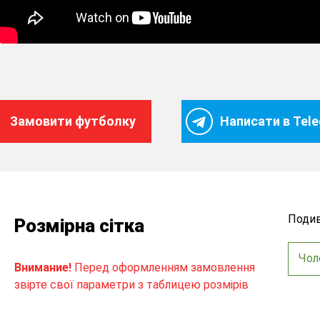
Замовити футболку
Написати в Tel
Подив
Розмірна сітка
Чол
Внимание!
Перед оформленням замовлення
звірте свої параметри з таблицею розмірів