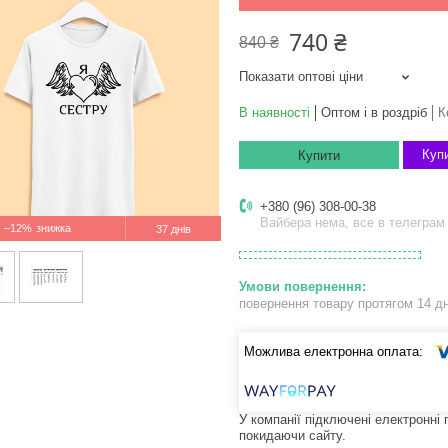
740 ₴
840 ₴
Показати оптові ціни
В наявності
Оптом і в роздріб
К
Купи
Купити
+380 (96) 308-00-38
Вайбера нема, все в телеграм
–12%
37 днів
повернення товару протягом 14 д
У компанії підключені електронні
покидаючи сайту.