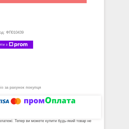
од:
ФП010439
ти з
нів
за рахунок покупця
 платежі. Тепер ви можете купити будь-який товар не