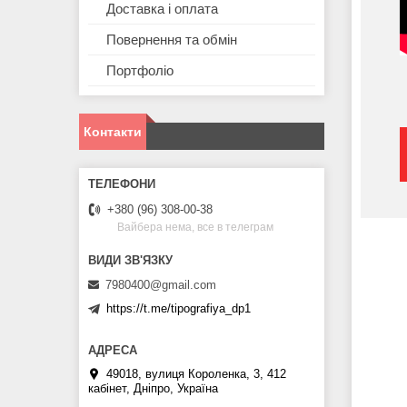
Доставка і оплата
Повернення та обмін
Портфоліо
Контакти
+380 (96) 308-00-38
Вайбера нема, все в телеграм
7980400@gmail.com
https://t.me/tipografiya_dp1
49018, вулиця Короленка, 3, 412
кабінет, Дніпро, Україна