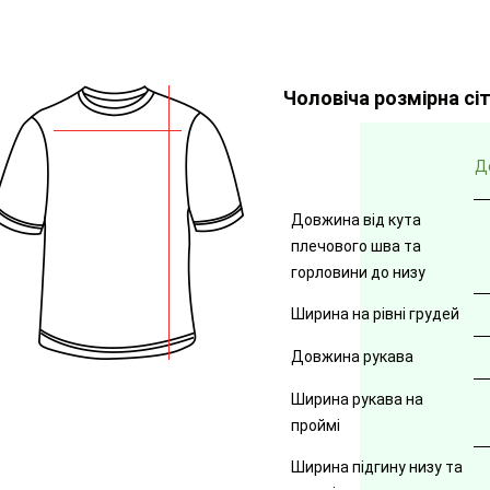
Чоловіча розмірна сі
Д
Довжина від кута
плечового шва та
горловини до низу
Ширина на рівні грудей
Довжина рукава
Ширина рукава на
проймі
Ширина підгину низу та