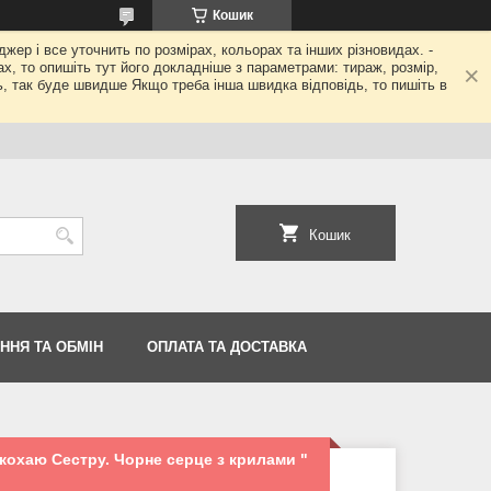
Кошик
джер і все уточнить по розмірах, кольорах та інших різновидах. -
гах, то опишіть тут його докладніше з параметрами: тираж, розмір,
ь, так буде швидше Якщо треба інша швидка відповідь, то пишіть в
Кошик
ННЯ ТА ОБМІН
ОПЛАТА ТА ДОСТАВКА
 кохаю Сестру. Чорне серце з крилами "