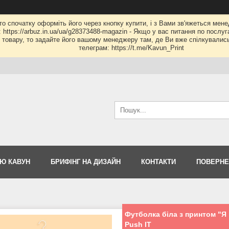
 то спочатку оформіть його через кнопку купити, і з Вами зв'яжеться мене
: https://arbuz.in.ua/ua/g28373488-magazin - Якщо у вас питання по послу
му товару, то задайте його вашому менеджеру там, де Ви вже спілкувалис
телеграм: https://t.me/Kavun_Print
Ю КАВУН
БРИФІНГ НА ДИЗАЙН
КОНТАКТИ
ПОВЕРНЕ
Футболка біла з принтом "Я
Push IT