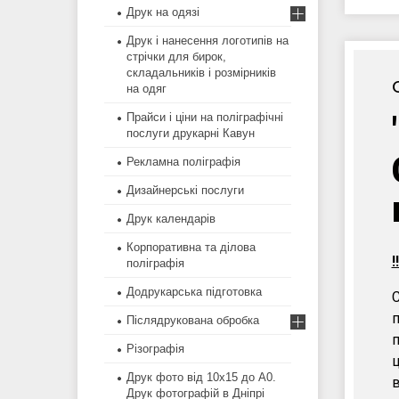
Друк на одязі
Друк і нанесення логотипів на
стрічки для бирок,
складальників і розмірників
на одяг
Прайси і ціни на поліграфічні
послуги друкарні Кавун
Рекламна поліграфія
Дизайнерські послуги
Друк календарів
Корпоративна та ділова
!
поліграфія
Додрукарська підготовка
С
п
Післядрукована обробка
п
Різографія
Друк фото від 10х15 до А0.
в
Друк фотографій в Дніпрі