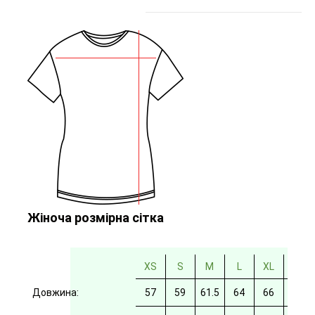
Жіноча розмірна сітка
XS
S
M
L
XL
2XL
Довжина:
57
59
61.5
64
66
69