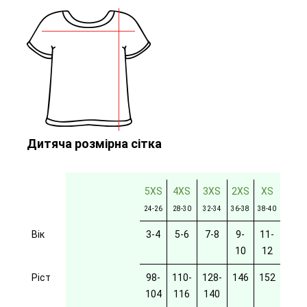
Дитяча розмірна сітка
5XS
4XS
3XS
2XS
XS
24-26
28-30
32-34
36-38
38-40
Вік
3-4
5-6
7-8
9-
11-
10
12
Ріст
98-
110-
128-
146
152
104
116
140