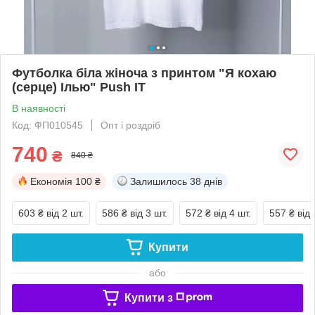
Футболка біла жіноча з принтом "Я кохаю
(серце) Ілью" Push IT
В наявності
Код: ФП010545
Опт і роздріб
740
₴
840 ₴
Економія
100 ₴
Залишилось
38 днів
603 ₴
від 2 шт.
586 ₴
від 3 шт.
572 ₴
від 4 шт.
557 ₴
від 
Купити
або
Купити з