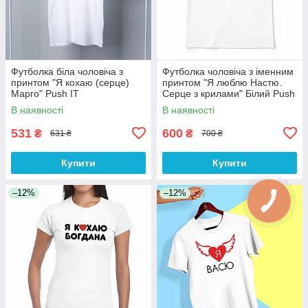
Футболка біла чоловіча з
Футболка чоловіча з іменним
принтом "Я кохаю (серце)
принтом "Я люблю Настю.
Марго" Push IT
Серце з крилами" Білий Push
IT
В наявності
В наявності
531
600
₴
₴
631 ₴
700 ₴
Купити
Купити
–12%
–12%