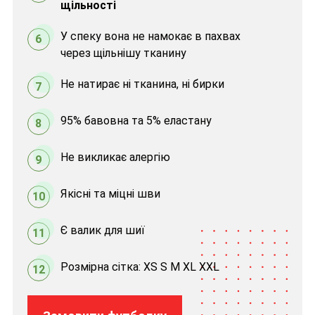
щільності
У спеку вона не намокає в пахвах
6
через щільнішу тканину
Не натирає ні тканина, ні бирки
7
95% бавовна та 5% еластану
8
Не викликає алергію
9
Якісні та міцні шви
10
Є валик для шиї
11
Розмірна сітка: XS S M XL XXL
12