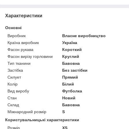
Характеристики
Основні
Виробник
Власне виробництво
Країна виробник
Україна
Фасон рукава
Короткий
Фасон вирізу горловини
Круглий
Тип тканини
Бавовна
Застібка
Без застібки
Силует
Прямий
Колір
Білий
Вид виробу
Футболка
Стан
Новий
Склад
Бавовна
Міжнародний розмір
S
Користувальницькі характеристики
Розмір
XS