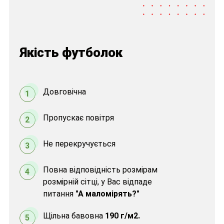
Якість футболок
Довговічна
1
Пропускає повітря
2
Не перекручується
3
Повна відповідність розмірам
4
розмірній сітці, у Вас відпаде
питання
"А маломірять?"
Щільна бавовна
190 г/м2.
5