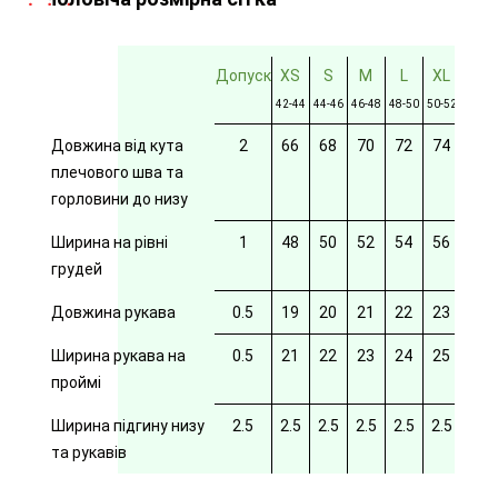
Допуск
XS
S
M
L
XL
2XL
42-44
44-46
46-48
48-50
50-52
52-54
Довжина від кута
2
66
68
70
72
74
76
плечового шва та
горловини до низу
Ширина на рівні
1
48
50
52
54
56
58
грудей
Довжина рукава
0.5
19
20
21
22
23
24
Ширина рукава на
0.5
21
22
23
24
25
26
проймі
Ширина підгину низу
2.5
2.5
2.5
2.5
2.5
2.5
2.5
та рукавів