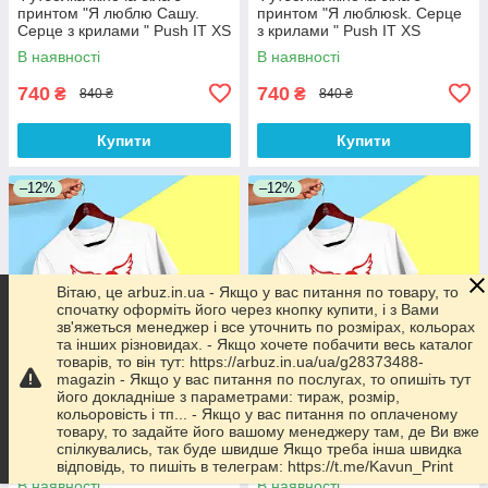
принтом "Я люблю Сашу.
принтом "Я люблюsk. Серце
Серце з крилами " Push IT XS
з крилами " Push IT XS
В наявності
В наявності
740
740
₴
₴
840 ₴
840 ₴
Купити
Купити
–12%
–12%
Вітаю, це arbuz.in.ua - Якщо у вас питання по товару, то
спочатку оформіть його через кнопку купити, і з Вами
зв'яжеться менеджер і все уточнить по розмірах, кольорах
та інших різновидах. - Якщо хочете побачити весь каталог
товарів, то він тут: https://arbuz.in.ua/ua/g28373488-
magazin - Якщо у вас питання по послугах, то опишіть тут
його докладніше з параметрами: тираж, розмір,
кольоровість і тп... - Якщо у вас питання по оплаченому
Футболка жіноча біла з
Футболка жіноча біла з
товару, то задайте його вашому менеджеру там, де Ви вже
принтом "Я люблю Іллю.
принтом "Я люблю Ярика.
спілкувались, так буде швидше Якщо треба інша швидка
Серце з крилами " Push IT XS
Серце з крилами " Push IT XS
відповідь, то пишіть в телеграм: https://t.me/Kavun_Print
В наявності
В наявності