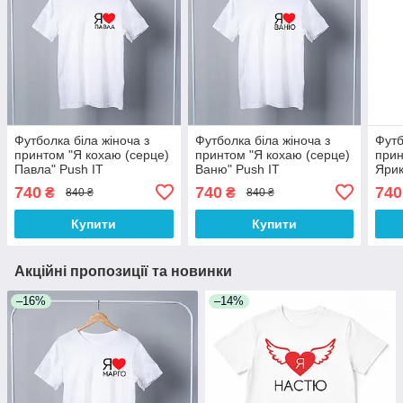
Футболка біла жіноча з
Футболка біла жіноча з
Футб
принтом "Я кохаю (серце)
принтом "Я кохаю (серце)
прин
Павла" Push IT
Ваню" Push IT
Ярик
740
740
740
₴
₴
840 ₴
840 ₴
Купити
Купити
Акційні пропозиції та новинки
–16%
–14%