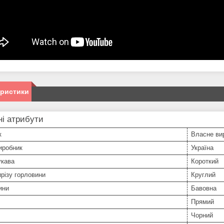
еристики
і атрибути
к
Власне ви
иробник
Україна
укава
Короткий
різу горловини
Круглий
ини
Бавовна
Прямий
Чорний