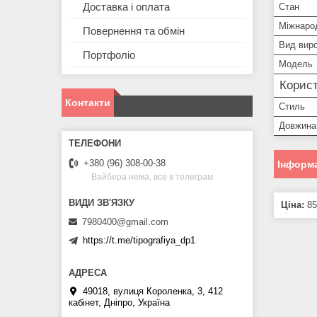
Доставка і оплата
Стан
Міжнаро
Повернення та обмін
Вид вир
Портфоліо
Модель
Корист
Контакти
Стиль
Довжина
+380 (96) 308-00-38
Інформа
Вайбера нема, все в телеграм
Ціна:
85
7980400@gmail.com
https://t.me/tipografiya_dp1
49018, вулиця Короленка, 3, 412
кабінет, Дніпро, Україна