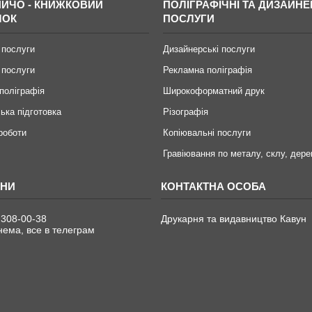
ИЧО - КНИЖКОВИЙ
ПОЛІГРАФІЧНІ ТА ДИЗАЙНЕ
МОК
ПОСЛУГИ
 послуги
Дизайнерські послуги
 послуги
Рекламна поліграфія
поліграфія
Широкоформатний друк
ька підготовка
Різографія
 роботи
Копіювальні послуги
Гравіювання по металу, склу, дере
 308-00-38
Друкарня та видавництво Кавун
ема, все в телеграм