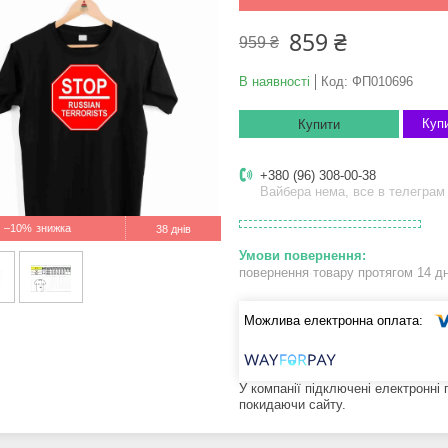
859 ₴
959 ₴
В наявності
Код:
ФП010696
Купи
Купити
+380 (96) 308-00-38
Вайбера нема, все в телеграм
–10%
38 днів
повернення товару протягом 14 д
У компанії підключені електронні
покидаючи сайту.