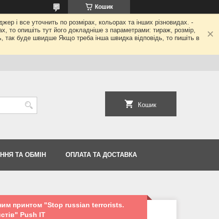
Кошик
джер і все уточнить по розмірах, кольорах та інших різновидах. -
гах, то опишіть тут його докладніше з параметрами: тираж, розмір,
ь, так буде швидше Якщо треба інша швидка відповідь, то пишіть в
Кошик
ННЯ ТА ОБМІН
ОПЛАТА ТА ДОСТАВКА
м принтом "Stop russian terrorists.
стів" Push IT