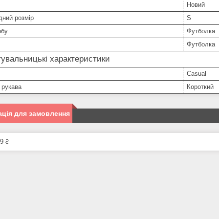
Новий
дний розмір
S
обу
Футболка
Футболка
увальницькі характеристики
Casual
 рукава
Короткий
ція для замовлення
9 ₴