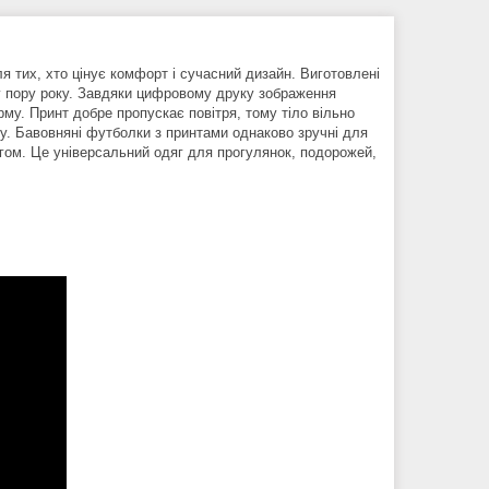
я тих, хто цінує комфорт і сучасний дизайн. Виготовлені
яку пору року. Завдяки цифровому друку зображення
орму. Принт добре пропускає повітря, тому тіло вільно
бу. Бавовняні футболки з принтами однаково зручні для
гом. Це універсальний одяг для прогулянок, подорожей,