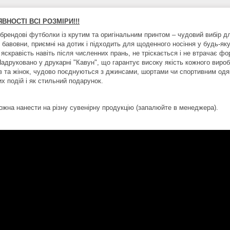
АЯВНОСТІ ВСІ РОЗМІРИ!!!
брендові футболки із крутим та оригінальним принтом – чудовий вибір дл
ої бавовни, приємні на дотик і підходить для щоденного носіння у будь-
 яскравість навіть після численних прань, не тріскається і не втрачає ф
Надруковано у друкарні "Кавун", що гарантує високу якість кожного виро
ів та жінок, чудово поєднуються з джинсами, шортами чи спортивним одя
х подій і як стильний подарунок.
ожна нанести на різну сувенірну продукцію (запалюйте в менеджера).