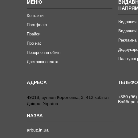
МЕНЮ
ВИДАВН
НАПРЯ
Контакти
Видавничі
Портфоліо
Видавничі
Прайси
Рекламна 
Про нас
Додрукарс
Повернення-обмін
Палітурні
Доставка-оплата
+380 (96)
49018, вулиця Короленка, 3, 412 кабінет,
Вайбера н
Дніпро, Україна
arbuz.in.ua