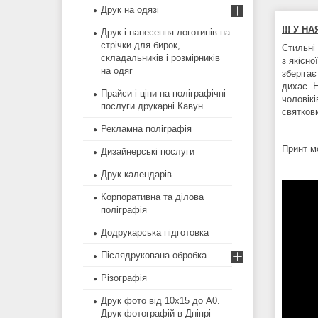
Друк на одязі
!!! У Н
Друк і нанесення логотипів на
стрічки для бирок,
Стильні 
складальників і розмірників
з якісн
на одяг
зберігає
дихає. 
Прайси і ціни на поліграфічні
чоловік
послуги друкарні Кавун
святкови
Рекламна поліграфія
Принт м
Дизайнерські послуги
Друк календарів
Корпоративна та ділова
поліграфія
Додрукарська підготовка
Післядрукована обробка
Різографія
Друк фото від 10х15 до А0.
Друк фотографій в Дніпрі