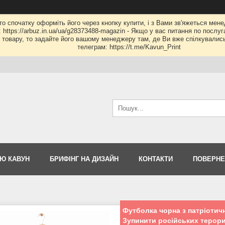
 то спочатку оформіть його через кнопку купити, і з Вами зв'яжеться мене
: https://arbuz.in.ua/ua/g28373488-magazin - Якщо у вас питання по послу
му товару, то задайте його вашому менеджеру там, де Ви вже спілкувалис
телеграм: https://t.me/Kavun_Print
Ю КАВУН
БРИФІНГ НА ДИЗАЙН
КОНТАКТИ
ПОВЕРНЕ
Футболка чорна з патріотични
Зупинити російських терори