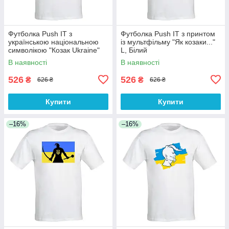
Футболка Push IT з
Футболка Push IT з принтом
українською національною
із мультфільму "Як козаки..."
символікою "Козак Ukraine"
L, Білий
M, Білий
В наявності
В наявності
526
526
₴
₴
626 ₴
626 ₴
Купити
Купити
–16%
–16%