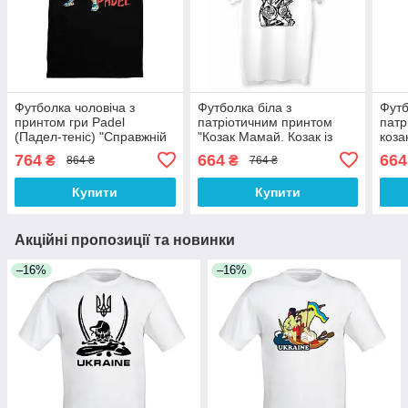
Футболка чоловіча з
Футболка біла з
Футб
принтом гри Padel
патріотичним принтом
патр
(Падел-теніс) "Справжній
"Козак Мамай. Козак із
коза
козак грає у Padel" Чорний
музичними
Патр
764
664
664
₴
₴
864 ₴
764 ₴
Push IT
інструментами" Push IT
Купити
Купити
Акційні пропозиції та новинки
–16%
–16%