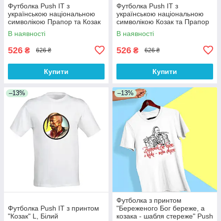
Футболка Push IT з
Футболка Push IT з
українською національною
українською національною
символікою Прапор та Козак
символікою Козак та Прапор
L, Білий
L, Білий
В наявності
В наявності
526
526
₴
₴
626 ₴
626 ₴
Купити
Купити
–13%
–13%
Футболка з принтом
Футболка Push IT з принтом
"Береженого Бог береже, а
"Козак" L, Білий
козака - шабля стереже" Push