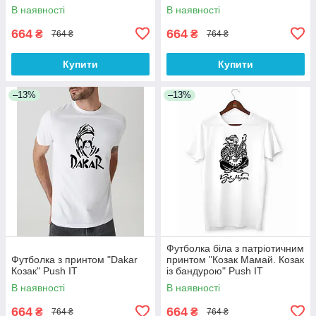
IT
В наявності
В наявності
664
664
₴
₴
764 ₴
764 ₴
Купити
Купити
–13%
–13%
Футболка біла з патріотичним
Футболка з принтом "Dakar
принтом "Козак Мамай. Козак
Козак" Push IT
із бандурою" Push IT
В наявності
В наявності
664
664
₴
₴
764 ₴
764 ₴