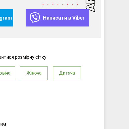
egram
Написати в Viber
итися розмірну сітку
овіча
Жіноча
Дитяча
тка