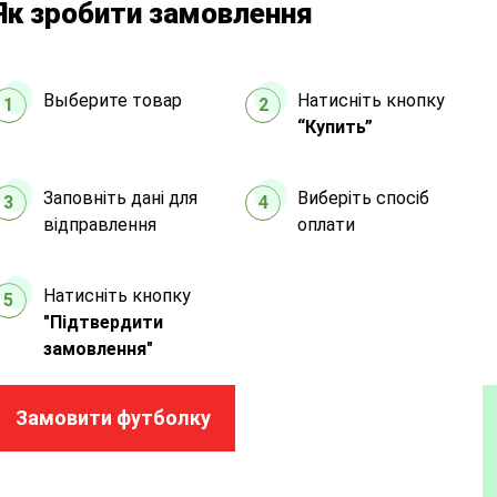
Як зробити замовлення
Выберите товар
Натисніть кнопку
1
2
“Купить”
Заповніть дані для
Виберіть спосіб
3
4
відправлення
оплати
Натисніть кнопку
5
"Підтвердити
замовлення"
Замовити футболку