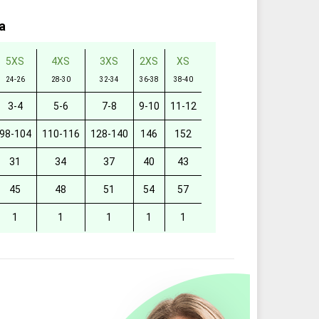
а
5XS
4XS
3XS
2XS
XS
24-26
28-30
32-34
36-38
38-40
3-4
5-6
7-8
9-10
11-12
98-104
110-116
128-140
146
152
31
34
37
40
43
45
48
51
54
57
1
1
1
1
1