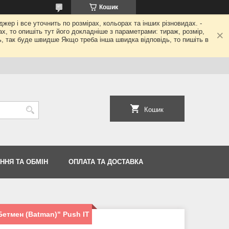
Кошик
джер і все уточнить по розмірах, кольорах та інших різновидах. -
гах, то опишіть тут його докладніше з параметрами: тираж, розмір,
ь, так буде швидше Якщо треба інша швидка відповідь, то пишіть в
Кошик
ННЯ ТА ОБМІН
ОПЛАТА ТА ДОСТАВКА
Бетмен (Batman)" Push IT