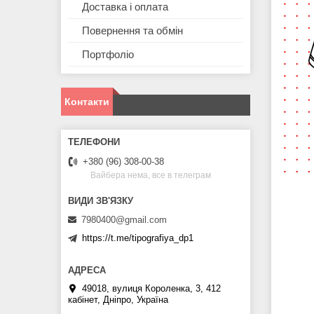
Доставка і оплата
Повернення та обмін
Портфоліо
Контакти
+380 (96) 308-00-38
Вайбера нема, все в телеграм
7980400@gmail.com
https://t.me/tipografiya_dp1
49018, вулиця Короленка, 3, 412
кабінет, Дніпро, Україна