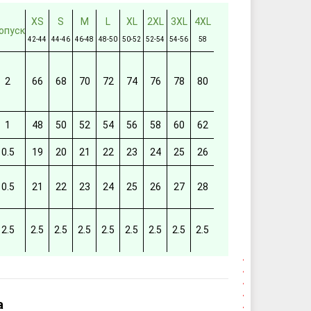
XS
S
M
L
XL
2XL
3XL
4XL
опуск
42-44
44-46
46-48
48-50
50-52
52-54
54-56
58
2
66
68
70
72
74
76
78
80
1
48
50
52
54
56
58
60
62
0.5
19
20
21
22
23
24
25
26
0.5
21
22
23
24
25
26
27
28
2.5
2.5
2.5
2.5
2.5
2.5
2.5
2.5
2.5
а