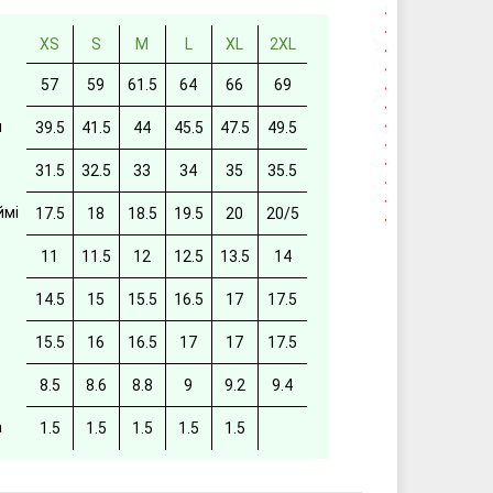
XS
S
M
L
XL
2XL
57
59
61.5
64
66
69
й
39.5
41.5
44
45.5
47.5
49.5
31.5
32.5
33
34
35
35.5
ймі
17.5
18
18.5
19.5
20
20/5
11
11.5
12
12.5
13.5
14
14.5
15
15.5
16.5
17
17.5
15.5
16
16.5
17
17
17.5
8.5
8.6
8.8
9
9.2
9.4
а
1.5
1.5
1.5
1.5
1.5