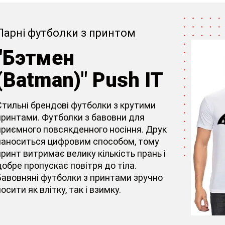
Парні футболки з принтом
"Бэтмен
(Batman)" Push IT
Стильні брендові футболки з крутими
принтами. Футболки з бавовни для
приємного повсякденного носіння. Друк
наноситься цифровим способом, тому
принт витримає велику кількість прань і
добре пропускає повітря до тіла.
Бавовняні футболки з принтами зручно
осити як влітку, так і взимку.