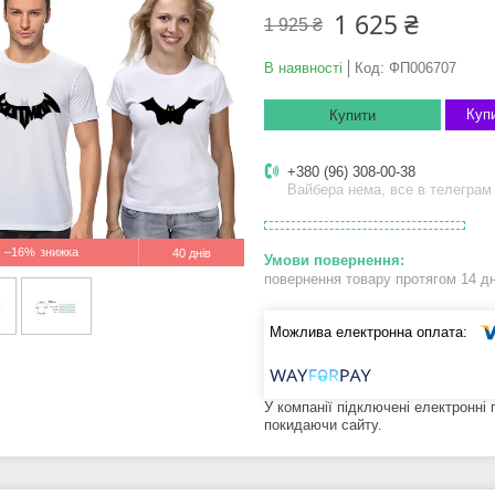
1 625 ₴
1 925 ₴
В наявності
Код:
ФП006707
Купи
Купити
+380 (96) 308-00-38
Вайбера нема, все в телеграм
–16%
40 днів
повернення товару протягом 14 д
У компанії підключені електронні
покидаючи сайту.