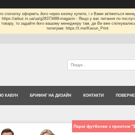
 то спочатку оформіть його через кнопку купити, і з Вами зв'яжеться мене
: https://arbuz.in.ua/ua/g28373488-magazin - Якщо у вас питання по послу
му товару, то задайте його вашому менеджеру там, де Ви вже спілкувалис
телеграм: https://t.me/Kavun_Print
Ю КАВУН
БРИФІНГ НА ДИЗАЙН
КОНТАКТИ
ПОВЕРНЕ
Парні футболки з принтом "