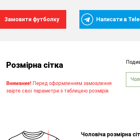
Замовити футболку
Написати в Tel
Подив
Розмірна сітка
Чол
Внимание!
Перед оформленням замовлення
звірте свої параметри з таблицею розмірів
Чоловіча розмірна сі