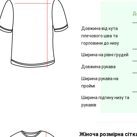
Д
Довжина від кута
плечового шва та
горловини до низу
Ширина на рівні грудей
Довжина рукава
Ширина рукава на
проймі
Ширина підгину низу та
рукавів
Жіноча розмірна сітк