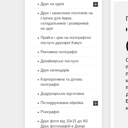
Друк на одязі
Друк і нанесення логотипів на
стрічки для бирок,
складальників і розмірників
на одяг
Прайси і ціни на поліграфічні
послуги друкарні Кавун
Рекламна поліграфія
Дизайнерські послуги
Друк календарів
Корпоративна та ділова
поліграфія
Додрукарська підготовка
Післядрукована обробка
н
Різографія
Друк фото від 10х15 до А0.
Друк фотографій в Дніпрі