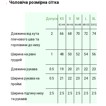
Чоловіча розмірна сітка
Допуск
XS
S
M
L
XL
2XL
42-44
44-46
46-48
48-50
50-52
52-54
Довжина від кута
2
66
68
70
72
74
76
плечового шва та
горловини до низу
Ширина на рівні
1
48
50
52
54
56
58
грудей
Довжина рукава
0.5
19
20
21
22
23
24
Ширина рукава на
0.5
21
22
23
24
25
26
проймі
Ширина підгину низу
2.5
2.5
2.5
2.5
2.5
2.5
2.5
та рукавів