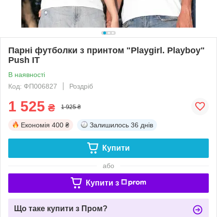
Парні футболки з принтом "Playgirl. Playboy"
Push IT
В наявності
Код: ФП006827
Роздріб
1 525
₴
1 925 ₴
Економія
400 ₴
Залишилось
36 днів
Купити
або
Купити з
Що таке купити з Пром?