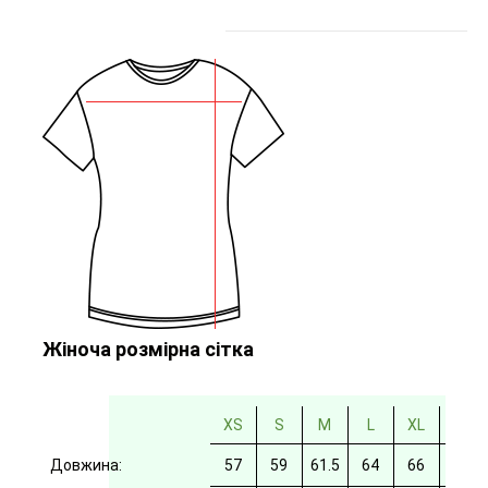
Жіноча розмірна сітка
XS
S
M
L
XL
2XL
Довжина:
57
59
61.5
64
66
69