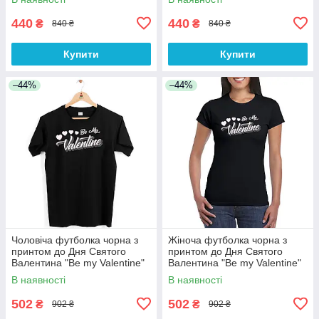
440
440
₴
₴
840 ₴
840 ₴
Купити
Купити
–44%
–44%
Чоловіча футболка чорна з
Жіноча футболка чорна з
принтом до Дня Святого
принтом до Дня Святого
Валентина "Be my Valentine"
Валентина "Be my Valentine"
Push IT
Push IT
В наявності
В наявності
502
502
₴
₴
902 ₴
902 ₴