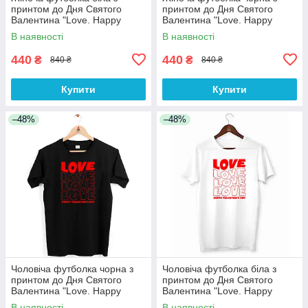
принтом до Дня Святого
принтом до Дня Святого
Валентина "Love. Happy
Валентина "Love. Happy
Valentine's day" Push IT
Valentine's day" Push IT
В наявності
В наявності
440
440
₴
₴
840 ₴
840 ₴
Купити
Купити
–48%
–48%
Чоловіча футболка чорна з
Чоловіча футболка біла з
принтом до Дня Святого
принтом до Дня Святого
Валентина "Love. Happy
Валентина "Love. Happy
Valentine's day" Push IT
Valentine's day" Push IT
В наявності
В наявності