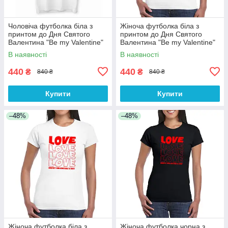
Чоловіча футболка біла з
Жіноча футболка біла з
принтом до Дня Святого
принтом до Дня Святого
Валентина "Be my Valentine"
Валентина "Be my Valentine"
Push IT
Push IT
В наявності
В наявності
440
440
₴
₴
840 ₴
840 ₴
Купити
Купити
–48%
–48%
Жіноча футболка біла з
Жіноча футболка чорна з