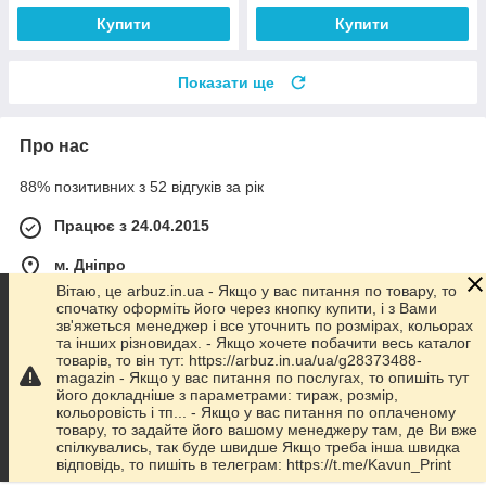
Купити
Купити
Показати ще
Про нас
88% позитивних з 52 відгуків за рік
Працює з 24.04.2015
м. Дніпро
49018, вулиця Короленка, 3, 412 кабінет, Дніпро, Україна
Вітаю, це arbuz.in.ua - Якщо у вас питання по товару, то
спочатку оформіть його через кнопку купити, і з Вами
Контакти
зв'яжеться менеджер і все уточнить по розмірах, кольорах
та інших різновидах. - Якщо хочете побачити весь каталог
Сьогодні працює з 09:00 до 18:00
товарів, то він тут: https://arbuz.in.ua/ua/g28373488-
Показати весь графік роботи
magazin - Якщо у вас питання по послугах, то опишіть тут
його докладніше з параметрами: тираж, розмір,
кольоровість і тп... - Якщо у вас питання по оплаченому
товару, то задайте його вашому менеджеру там, де Ви вже
Про нас
спілкувались, так буде швидше Якщо треба інша швидка
відповідь, то пишіть в телеграм: https://t.me/Kavun_Print