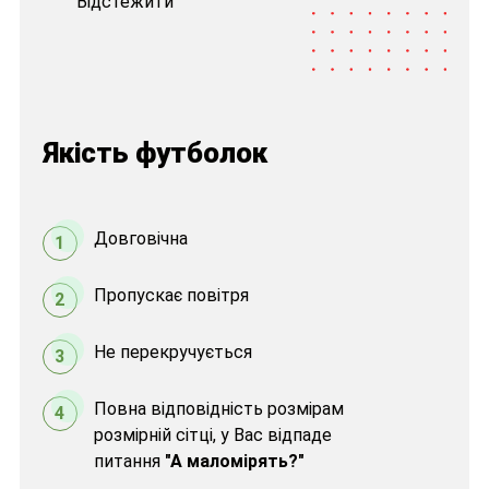
"Відстежити"
Якість футболок
Довговічна
1
Пропускає повітря
2
Не перекручується
3
Повна відповідність розмірам
4
розмірній сітці, у Вас відпаде
питання
"А маломірять?"