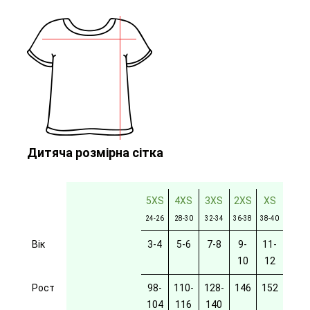
Дитяча розмірна сітка
5XS
4XS
3XS
2XS
XS
24-26
28-30
32-34
36-38
38-40
Вік
3-4
5-6
7-8
9-
11-
10
12
Рост
98-
110-
128-
146
152
104
116
140