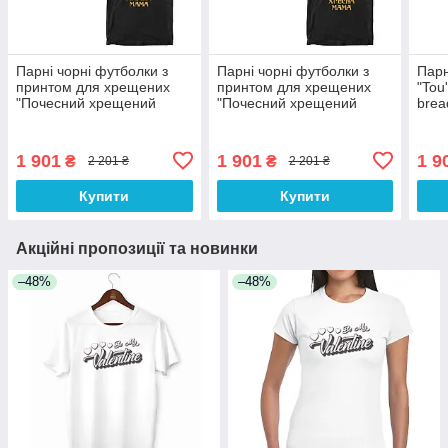
Парні чорні футболки з
Парні чорні футболки з
Парн
принтом для хрещених
принтом для хрещених
"Tou'
"Почесний хрещений
"Почесний хрещений
brea
батько. Почесна хрещена
батько. Почесна хрещена
мама" Push IT
мама" Push IT
1 901
1 901
1 9
₴
₴
2 201 ₴
2 201 ₴
Купити
Купити
Акційні пропозиції та новинки
–48%
–48%