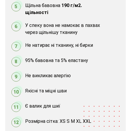
Щільна бавовна
190 г/м2.
5
щільності
У спеку вона не намокає в пахвах
6
через щільнішу тканину
Не натирає ні тканину, ні бирки
7
95% бавовна та 5% еластану
8
Не викликає алергію
9
Якісні та міцні шви
10
Є валик для шиї
11
Розмірна сітка: XS S M XL XXL
12