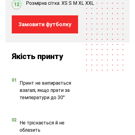
Розмірна сітка: XS S M XL XXL
12
Замовити футболку
Якість принту
01
Принт не випирається
взагалі, якщо прати за
температури до 30°
02
Не тріскається й не
облазить