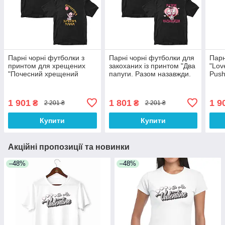
Парні чорні футболки з
Парні чорні футболки для
Парн
принтом для хрещених
закоханих із принтом "Два
"Lov
"Почесний хрещений
папуги. Разом назавжди.
Push
батько. Почесна хрещена
Закохані папуги" Push IT
мама" Push IT
1 901
1 801
1 9
₴
₴
2 201 ₴
2 201 ₴
Купити
Купити
Акційні пропозиції та новинки
–48%
–48%