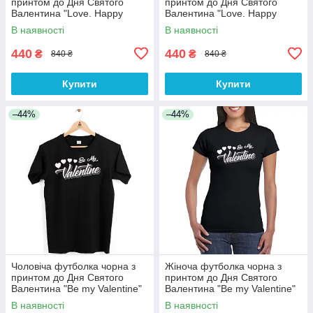
принтом до Дня Святого
принтом до Дня Святого
Валентина "Love. Happy
Валентина "Love. Happy
Valentine's day" Push IT
Valentine's day" Push IT
В наявності
В наявності
440
440
₴
₴
840 ₴
840 ₴
Купити
Купити
–44%
–44%
Чоловіча футболка чорна з
Жіноча футболка чорна з
принтом до Дня Святого
принтом до Дня Святого
Валентина "Be my Valentine"
Валентина "Be my Valentine"
Push IT
Push IT
В наявності
В наявності