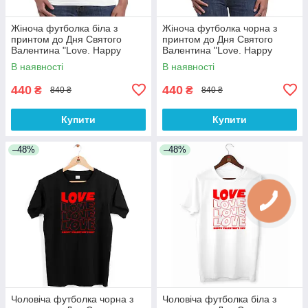
Жіноча футболка біла з
Жіноча футболка чорна з
принтом до Дня Святого
принтом до Дня Святого
Валентина "Love. Happy
Валентина "Love. Happy
Valentine's day" Push IT
Valentine's day" Push IT
В наявності
В наявності
440
440
₴
₴
840 ₴
840 ₴
Купити
Купити
–48%
–48%
Чоловіча футболка чорна з
Чоловіча футболка біла з