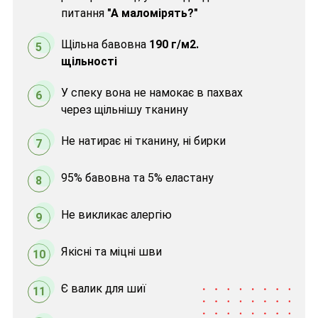
питання
"А маломірять?"
Щільна бавовна
190 г/м2.
5
щільності
У спеку вона не намокає в пахвах
6
через щільнішу тканину
Не натирає ні тканину, ні бирки
7
95% бавовна та 5% еластану
8
Не викликає алергію
9
Якісні та міцні шви
10
Є валик для шиї
11