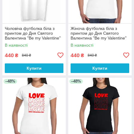
Чоловіча футболка біла з
Жіноча футболка біла з
принтом до Дня Святого
принтом до Дня Святого
Валентина "Be my Valentine"
Валентина "Be my Valentine"
Push IT
Push IT
В наявності
В наявності
440
440
₴
₴
840 ₴
840 ₴
Купити
Купити
–48%
–48%