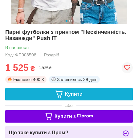
Парні футболки з принтом "Нескінченність.
Назавжди" Push IT
В наявності
Код: ФП008508
Роздріб
1 525
₴
1 925 ₴
Економія
400 ₴
Залишилось
39 днів
Купити
або
Купити з
Що таке купити з Пром?