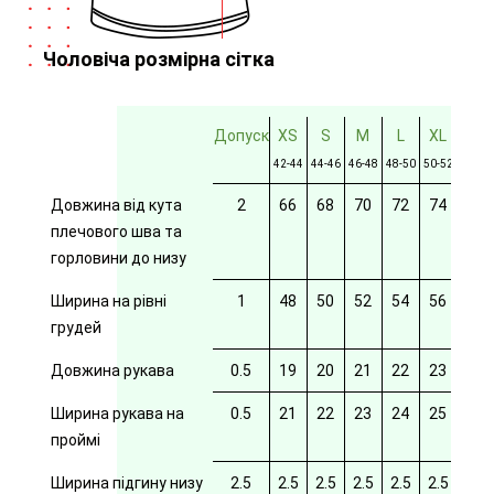
Чоловіча розмірна сітка
Допуск
XS
S
M
L
XL
2XL
42-44
44-46
46-48
48-50
50-52
52-54
Довжина від кута
2
66
68
70
72
74
76
плечового шва та
горловини до низу
Ширина на рівні
1
48
50
52
54
56
58
грудей
Довжина рукава
0.5
19
20
21
22
23
24
Ширина рукава на
0.5
21
22
23
24
25
26
проймі
Ширина підгину низу
2.5
2.5
2.5
2.5
2.5
2.5
2.5