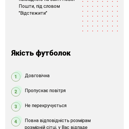
Пошти, під словом
"Відстежити"
Якість футболок
Довговічна
1
Пропускає повітря
2
Не перекручується
3
Повна відповідність розмірам
4
розмірній сітці, у Вас відпаде