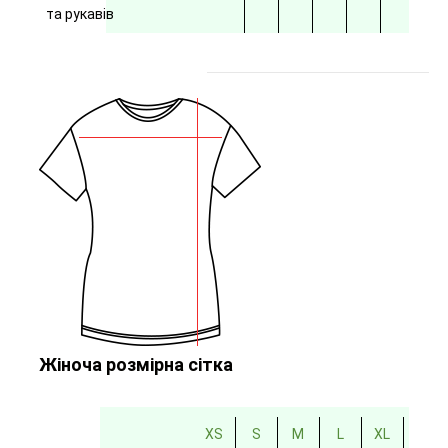
та рукавів
Жіноча розмірна сітка
XS
S
M
L
XL
2XL