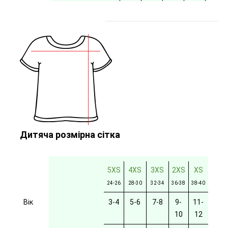
Дитяча розмірна сітка
5XS
4XS
3XS
2XS
XS
24-26
28-30
32-34
36-38
38-40
Вік
3-4
5-6
7-8
9-
11-
10
12