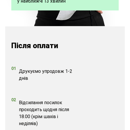
у найближчі 13 хвилин
Після оплати
01
Друкуємо упродовж 1-2
днів
02
Відсилання посилок
проходить щодня після
18.00 (крім шахів і
неділяів)