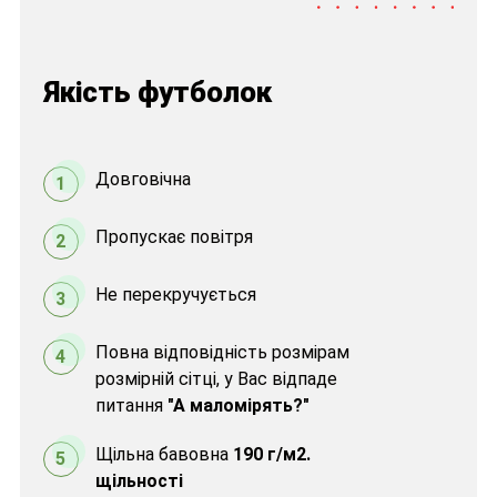
Якість футболок
Довговічна
1
Пропускає повітря
2
Не перекручується
3
Повна відповідність розмірам
4
розмірній сітці, у Вас відпаде
питання
"А маломірять?"
Щільна бавовна
190 г/м2.
5
щільності