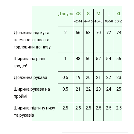
Допуск
XS
S
M
L
XL
2XL
42-44
44-46
46-48
48-50
50-52
52-54
Довжина від кута
2
66
68
70
72
74
76
плечового шва та
горловини до низу
Ширина на рівні
1
48
50
52
54
56
58
грудей
Довжина рукава
0.5
19
20
21
22
23
24
Ширина рукава на
0.5
21
22
23
24
25
26
проймі
Ширина підгину низу
2.5
2.5
2.5
2.5
2.5
2.5
2.5
та рукавів