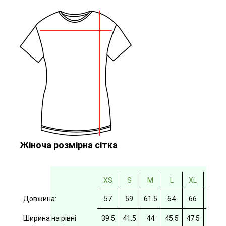
Жіноча розмірна сітка
XS
S
M
L
XL
2XL
Довжина:
57
59
61.5
64
66
69
Ширина на рівні
39.5
41.5
44
45.5
47.5
49.5