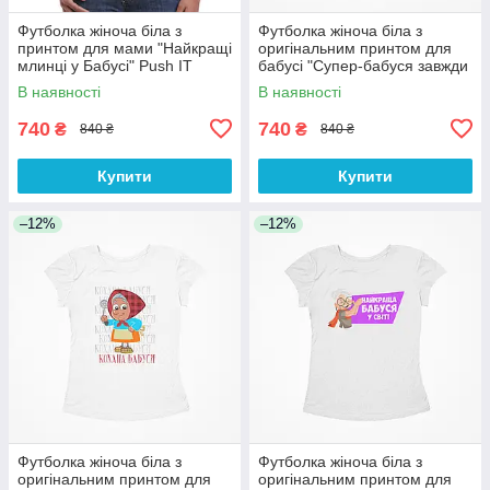
Футболка жіноча біла з
Футболка жіноча біла з
принтом для мами "Найкращі
оригінальним принтом для
млинці у Бабусі" Push IT
бабусі "Супер-бабуся завжди
прийде на допомогу" Push IT
В наявності
В наявності
740
740
₴
₴
840 ₴
840 ₴
Купити
Купити
–12%
–12%
Футболка жіноча біла з
Футболка жіноча біла з
оригінальним принтом для
оригінальним принтом для