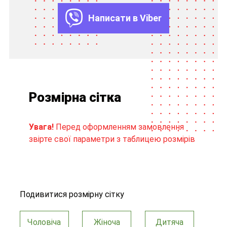
Написати в Viber
Розмірна сітка
Увага!
Перед оформленням замовлення
звірте свої параметри з таблицею розмірів
Подивитися розмірну сітку
Чоловіча
Жіноча
Дитяча