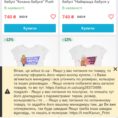
бабусі "Кохана бабуся" Push
бабусі "Найкраща бабуся у
IT
світі" Push IT
В наявності
В наявності
740
740
₴
₴
840 ₴
840 ₴
Купити
Купити
–12%
–12%
Вітаю, це arbuz.in.ua - Якщо у вас питання по товару, то
спочатку оформіть його через кнопку купити, і з Вами
зв'яжеться менеджер і все уточнить по розмірах, кольорах
та інших різновидах. - Якщо хочете побачити весь каталог
товарів, то він тут: https://arbuz.in.ua/ua/g28373488-
magazin - Якщо у вас питання по послугах, то опишіть тут
його докладніше з параметрами: тираж, розмір,
Футболка жіноча біла з
Футболка жіноча біла з
кольоровість і тп... - Якщо у вас питання по оплаченому
оригінальним принтом для
оригінальним принтом для
товару, то задайте його вашому менеджеру там, де Ви вже
бабусі "Найкрутіша бабуся на
бабусі "Бабуся готує краще
спілкувались, так буде швидше Якщо треба інша швидка
землі" Push IT
всіх" Push IT
В наявності
В наявності
відповідь, то пишіть в телеграм: https://t.me/Kavun_Print