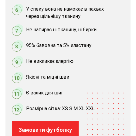
У спеку вона не намокає в пахвах
6
через щільнішу тканину
Не натирає ні тканину, ні бирки
7
95% бавовна та 5% еластану
8
Не викликає алергію
9
Якісні та міцні шви
10
Є валик для шиї
11
Розмірна сітка: XS S M XL XXL
12
Замовити футболку