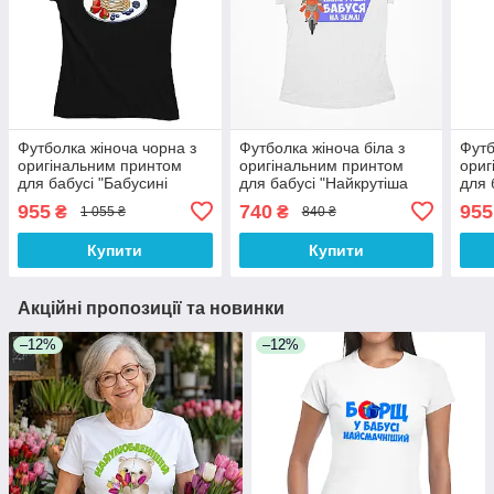
Футболка жіноча чорна з
Футболка жіноча біла з
Футб
оригінальним принтом
оригінальним принтом
ориг
для бабусі "Бабусині
для бабусі "Найкрутіша
для 
оладки найсмачніші" Push
бабуся на землі" Push IT
найк
955
740
955
₴
₴
1 055 ₴
840 ₴
IT
Push
Купити
Купити
Акційні пропозиції та новинки
–12%
–12%