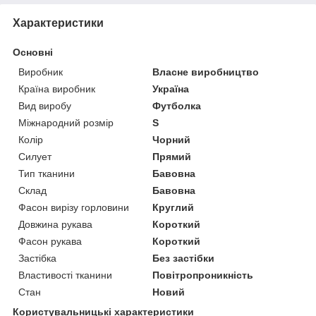
Характеристики
Основні
Виробник
Власне виробництво
Країна виробник
Україна
Вид виробу
Футболка
Міжнародний розмір
S
Колір
Чорний
Силует
Прямий
Тип тканини
Бавовна
Склад
Бавовна
Фасон вирізу горловини
Круглий
Довжина рукава
Короткий
Фасон рукава
Короткий
Застібка
Без застібки
Властивості тканини
Повітропроникність
Стан
Новий
Користувальницькі характеристики