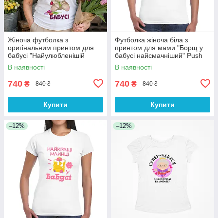
Жіноча футболка з
Футболка жіноча біла з
оригінальним принтом для
принтом для мами "Борщ у
бабусі "Найулюбленішій
бабусі найсмачніший" Push
бабусі" Білий Push IT
IT
В наявності
В наявності
740
740
₴
₴
840 ₴
840 ₴
Купити
Купити
–12%
–12%