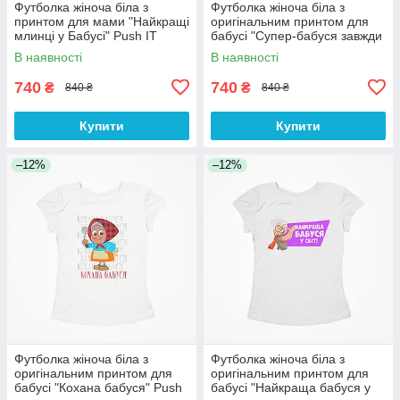
Футболка жіноча біла з
Футболка жіноча біла з
принтом для мами "Найкращі
оригінальним принтом для
млинці у Бабусі" Push IT
бабусі "Супер-бабуся завжди
прийде на допомогу" Push IT
В наявності
В наявності
740
740
₴
₴
840 ₴
840 ₴
Купити
Купити
–12%
–12%
Футболка жіноча біла з
Футболка жіноча біла з
оригінальним принтом для
оригінальним принтом для
бабусі "Кохана бабуся" Push
бабусі "Найкраща бабуся у