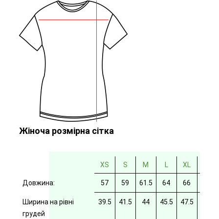
Жіноча розмірна сітка
XS
S
M
L
XL
2XL
Довжина:
57
59
61.5
64
66
69
Ширина на рівні
39.5
41.5
44
45.5
47.5
49.5
грудей