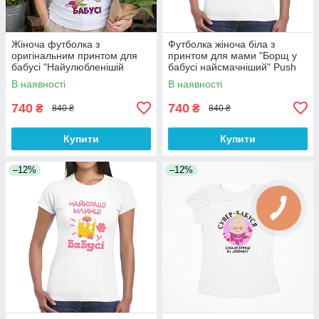
Жіноча футболка з
Футболка жіноча біла з
оригінальним принтом для
принтом для мами "Борщ у
бабусі "Найулюбленішій
бабусі найсмачніший" Push
бабусі" Білий Push IT
IT
В наявності
В наявності
740
740
₴
₴
840 ₴
840 ₴
Купити
Купити
–12%
–12%