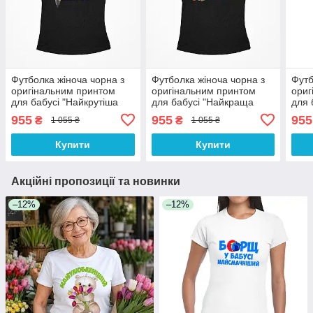
Футболка жіноча чорна з
Футболка жіноча чорна з
Футб
оригінальним принтом
оригінальним принтом
ориг
для бабусі "Найкрутіша
для бабусі "Найкраща
для 
бабуся на землі" Push IT
бабуся у світі" Push IT
кращ
955
955
955
₴
₴
1 055 ₴
1 055 ₴
Купити
Купити
Акційні пропозиції та новинки
–12%
–12%