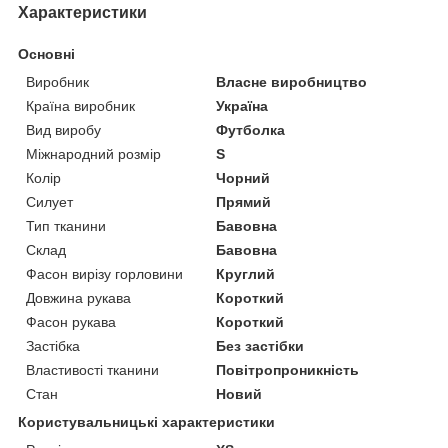
Характеристики
Основні
Виробник
Власне виробництво
Країна виробник
Україна
Вид виробу
Футболка
Міжнародний розмір
S
Колір
Чорний
Силует
Прямий
Тип тканини
Бавовна
Склад
Бавовна
Фасон вирізу горловини
Круглий
Довжина рукава
Короткий
Фасон рукава
Короткий
Застібка
Без застібки
Властивості тканини
Повітропроникність
Стан
Новий
Користувальницькі характеристики