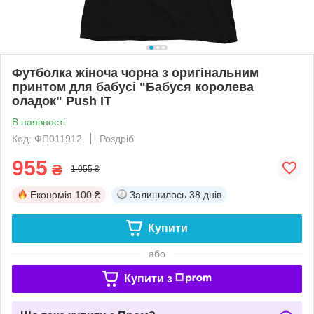
Футболка жіноча чорна з оригінальним
принтом для бабусі "Бабуся королева
оладок" Push IT
В наявності
Код: ФП011912
Роздріб
955
₴
1 055 ₴
Економія
100 ₴
Залишилось
38 днів
Купити
або
Купити з