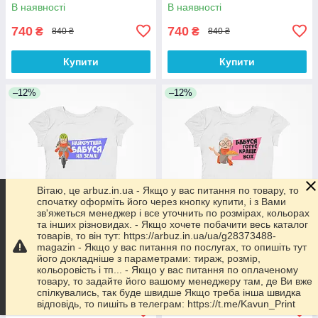
IT
світі" Push IT
В наявності
В наявності
740
740
₴
₴
840 ₴
840 ₴
Купити
Купити
–12%
–12%
Вітаю, це arbuz.in.ua - Якщо у вас питання по товару, то
спочатку оформіть його через кнопку купити, і з Вами
зв'яжеться менеджер і все уточнить по розмірах, кольорах
та інших різновидах. - Якщо хочете побачити весь каталог
товарів, то він тут: https://arbuz.in.ua/ua/g28373488-
Футболка жіноча біла з
Футболка жіноча біла з
magazin - Якщо у вас питання по послугах, то опишіть тут
оригінальним принтом для
оригінальним принтом для
його докладніше з параметрами: тираж, розмір,
бабусі "Найкрутіша бабуся на
бабусі "Бабуся готує краще
кольоровість і тп... - Якщо у вас питання по оплаченому
землі" Push IT
всіх" Push IT
товару, то задайте його вашому менеджеру там, де Ви вже
В наявності
В наявності
спілкувались, так буде швидше Якщо треба інша швидка
відповідь, то пишіть в телеграм: https://t.me/Kavun_Print
740
740
₴
₴
840 ₴
840 ₴