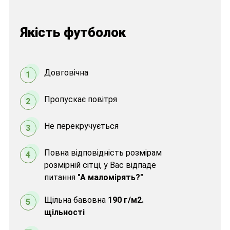
Якість футболок
Довговічна
1
Пропускає повітря
2
Не перекручується
3
Повна відповідність розмірам
4
розмірній сітці, у Вас відпаде
питання
"А маломірять?"
Щільна бавовна
190 г/м2.
5
щільності