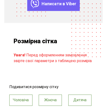
Написати в Viber
Розмірна сітка
Увага!
Перед оформленням замовлення
звірте свої параметри з таблицею розмірів
Подивитися розмірну сітку
Чоловіча
Жіноча
Дитяча