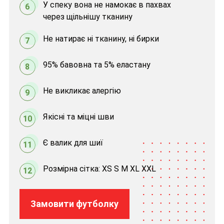
У спеку вона не намокає в пахвах
6
через щільнішу тканину
Не натирає ні тканину, ні бирки
7
95% бавовна та 5% еластану
8
Не викликає алергію
9
Якісні та міцні шви
10
Є валик для шиї
11
Розмірна сітка: XS S M XL XXL
12
Замовити футболку