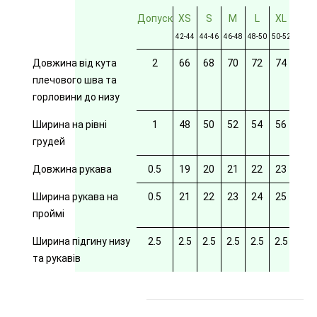
Допуск
XS
S
M
L
XL
2XL
42-44
44-46
46-48
48-50
50-52
52-54
Довжина від кута
2
66
68
70
72
74
76
плечового шва та
горловини до низу
Ширина на рівні
1
48
50
52
54
56
58
грудей
Довжина рукава
0.5
19
20
21
22
23
24
Ширина рукава на
0.5
21
22
23
24
25
26
проймі
Ширина підгину низу
2.5
2.5
2.5
2.5
2.5
2.5
2.5
та рукавів