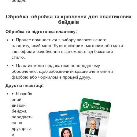
бейджі.
Обробка, обробка та кріплення для пластикових
бейджів
Обробка та підготовка пластику:
Процес починається з вибору високоякісного
пластику, який може бути прозорим, матовим або мати
інші ефекти оздоблення в залежності від бажаного
стилю.
Пластик може піддаватися попередньому
обробленню, щоб забезпечити краще зчеплення з
фарбою або чорнилом в процесі друку.
Друк на пластиці:
Розробл
ений
дизайн
бейджа
передаєть
ся на
друкарськ
е