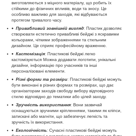
виготовляються з міцного матеріалу, що робить їх
стійкими до фізичних впливів, води та зносу. Це
особливо важливо для заходів, які відбуваються
протягом тривалого часу.
Привабливий зовнішній вигляд
: Пластик дозволяє
створювати естетично привабливі бейджі з яскравими
кольорами, чіткими зображеннями та стильним
дизайном. Це сприяє професійному враженню.
Кастомізація
: Пластикові бейджі легко
кастомізуються Можна додавати логотипи, унікальні
дизайни, інформацію про учасників та інші
персоналізовані елементи.
Різні форми та розміри
: Пластикові бейджі можуть
бути виконані в різних формах та розмірах, що дає
організаторам заходів свободу вибору відповідного
стилю відповідно до тематики або цілей заходу.
Зручність використання
: Вони зазвичай
оснащуються зручними кріпленнями, такими як кліпси,
затискачі або магніти, що забезпечує легкість та
зручність їх використання.
Екологічність
: Сучасні пластикові бейджі можуть