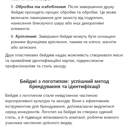
Обробка та оздоблення
: Після завершення друку
бейджі проходять процес обробки та обробки. Це може
включати ламінування для захисту від подряпин,
нанесення блискучого шару або інші декоративні
елементи.
Кріплення
: Завершені бейджі можуть бути оснащені
різними функціями кріплення, такими як кліпси, магніти
або затискачі.
Друк пластикових бейджів надає можливість створювати якісні
та привабливі ідентифікаційні картки, підкреслюючи
професіоналізм та стиль заходу.
Бейджі з логотипом: успішний метод
брендування та ідентифікації
Бейджі з логотипом стали невід'ємною частиною
корпоративної культури та заходів. Вони є ефективним
інструментом для брендування, допомагаючи виділитися
серед конкурентів. Логотип на бейджі як створює єдиний
стиль, а й підвищує впізнаваність компанії, роблячи кожного
учасника частиною цілісного іміджу.