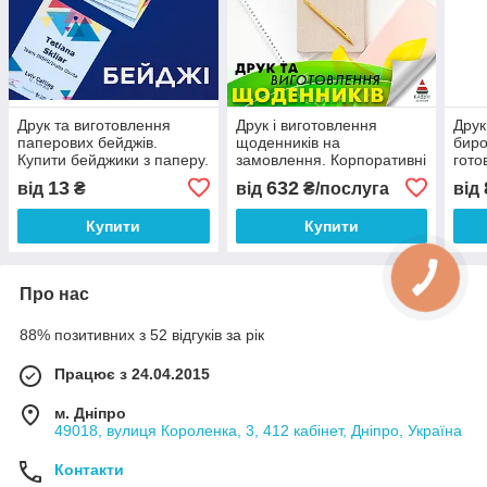
Друк та виготовлення
Друк і виготовлення
Друк
паперових бейджів.
щоденників на
биро
Купити бейджики з паперу.
замовлення. Корпоративні
гото
Замовити бейджик (тільки
щоденники з логотипами
ОПТ 
13
632
від
₴
від
₴/послуга
від
ОПТ від 50 штук)
(тільки ОПТ від 10 штук)
Купити
Купити
Про нас
88% позитивних з 52 відгуків за рік
Працює з 24.04.2015
м. Дніпро
49018, вулиця Короленка, 3, 412 кабінет, Дніпро, Україна
Контакти