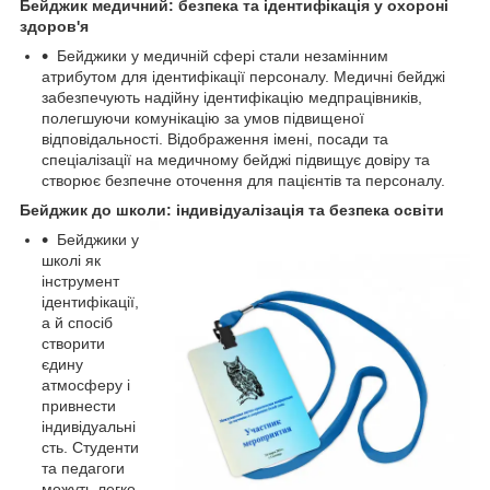
Бейджик медичний: безпека та ідентифікація у охороні
здоров'я
Бейджики у медичній сфері стали незамінним
атрибутом для ідентифікації персоналу. Медичні бейджі
забезпечують надійну ідентифікацію медпрацівників,
полегшуючи комунікацію за умов підвищеної
відповідальності. Відображення імені, посади та
спеціалізації на медичному бейджі підвищує довіру та
створює безпечне оточення для пацієнтів та персоналу.
Бейджик до школи: індивідуалізація та безпека освіти
Бейджики у
школі як
інструмент
ідентифікації,
а й спосіб
створити
єдину
атмосферу і
привнести
індивідуальні
сть. Студенти
та педагоги
можуть легко