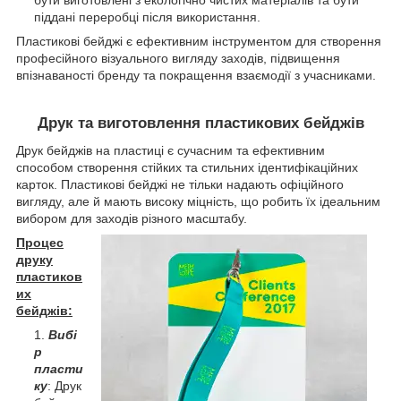
бути виготовлені з екологічно чистих матеріалів та бути
піддані переробці після використання.
Пластикові бейджі є ефективним інструментом для створення
професійного візуального вигляду заходів, підвищення
впізнаваності бренду та покращення взаємодії з учасниками.
Друк та виготовлення пластикових бейджів
Друк бейджів на пластиці є сучасним та ефективним
способом створення стійких та стильних ідентифікаційних
карток. Пластикові бейджі не тільки надають офіційного
вигляду, але й мають високу міцність, що робить їх ідеальним
вибором для заходів різного масштабу.
Процес
друку
пластиков
их
бейджів:
Вибі
р
пласти
ку
: Друк