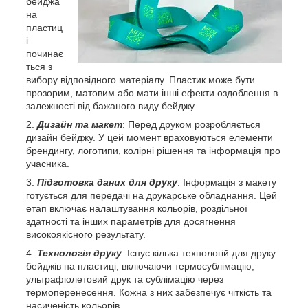
бейджа
на
пластиц
і
починає
ться з
вибору відповідного матеріалу. Пластик може бути
прозорим, матовим або мати інші ефекти оздоблення в
залежності від бажаного виду бейджу.
Дизайн та макет
: Перед друком розробляється
дизайн бейджу. У цей момент враховуються елементи
брендингу, логотипи, колірні рішення та інформація про
учасника.
Підготовка даних для друку
: Інформація з макету
готується для передачі на друкарське обладнання. Цей
етап включає налаштування кольорів, роздільної
здатності та інших параметрів для досягнення
високоякісного результату.
Технологія друку
: Існує кілька технологій для друку
бейджів на пластиці, включаючи термосублімацію,
ультрафіолетовий друк та сублімацію через
термоперенесення. Кожна з них забезпечує чіткість та
насиченість кольорів.