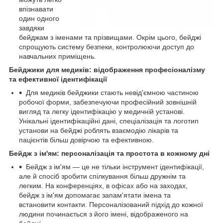
впізнавати
один одного
завдяки
бейджам з іменами та прізвищами. Окрім цього, бейджі
спрощують систему безпеки, контролюючи доступ до
навчальних приміщень.
Бейджики для медиків: відображення професіоналізму
та ефективної ідентифікації
Для медиків бейджики стають невід'ємною частиною
робочої форми, забезпечуючи професійний зовнішній
вигляд та легку ідентифікацію у медичній установі.
Унікальні ідентифікаційні дані, спеціалізація та логотип
установи на бейджі роблять взаємодію лікарів та
пацієнтів більш довірчою та ефективною.
Бейдж з ім'ям: персоналізація та простота в кожному дні
Бейдж з ім'ям — це не тільки інструмент ідентифікації,
але й спосіб зробити спілкування більш дружнім та
легким. На конференціях, в офісах або на заходах,
бейдж з ім'ям допомагає запам'ятати імена та
встановити контакти. Персоналізований підхід до кожної
людини починається з його імені, відображеного на