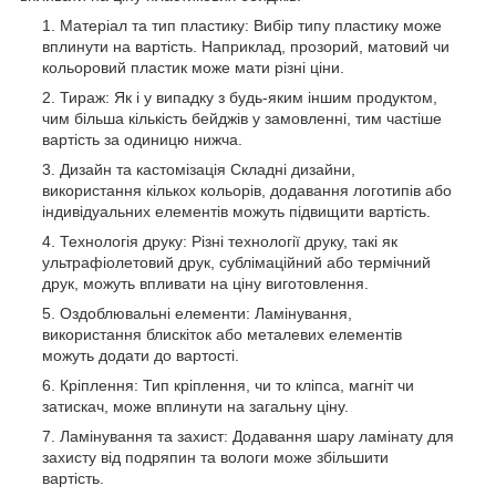
Матеріал та тип пластику: Вибір типу пластику може
вплинути на вартість. Наприклад, прозорий, матовий чи
кольоровий пластик може мати різні ціни.
Тираж: Як і у випадку з будь-яким іншим продуктом,
чим більша кількість бейджів у замовленні, тим частіше
вартість за одиницю нижча.
Дизайн та кастомізація Складні дизайни,
використання кількох кольорів, додавання логотипів або
індивідуальних елементів можуть підвищити вартість.
Технологія друку: Різні технології друку, такі як
ультрафіолетовий друк, сублімаційний або термічний
друк, можуть впливати на ціну виготовлення.
Оздоблювальні елементи: Ламінування,
використання блискіток або металевих елементів
можуть додати до вартості.
Кріплення: Тип кріплення, чи то кліпса, магніт чи
затискач, може вплинути на загальну ціну.
Ламінування та захист: Додавання шару ламінату для
захисту від подряпин та вологи може збільшити
вартість.