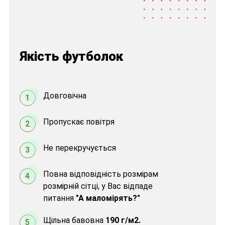
Якість футболок
Довговічна
1
Пропускає повітря
2
Не перекручується
3
Повна відповідність розмірам
4
розмірній сітці, у Вас відпаде
питання
"А маломірять?"
Щільна бавовна
190 г/м2.
5