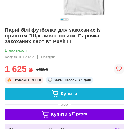
Парні білі футболки для закоханих із
принтом "Щасливі єнотики. Парочка
закоханих єнотів" Push IT
В наявності
Код: ФП012142
Роздріб
1 625
₴
1 925 ₴
Економія
300 ₴
Залишилось
37 днів
Купити
або
Купити з