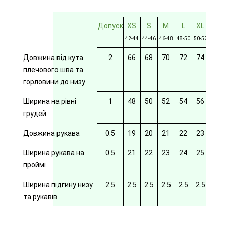
Допуск
XS
S
M
L
XL
2XL
42-44
44-46
46-48
48-50
50-52
52-54
Довжина від кута
2
66
68
70
72
74
76
плечового шва та
горловини до низу
Ширина на рівні
1
48
50
52
54
56
58
грудей
Довжина рукава
0.5
19
20
21
22
23
24
Ширина рукава на
0.5
21
22
23
24
25
26
проймі
Ширина підгину низу
2.5
2.5
2.5
2.5
2.5
2.5
2.5
та рукавів