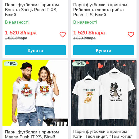
Парні футболки з принтом
Парні футболки з принтом
Вовк та Заєць Push IT XS,
Рибалка та золота рибка
Білий
Push IT S, Білий
В наявності
В наявності
1 520
1 520
₴/пара
₴/пара
1 820 ₴/пара
1 820 ₴/пара
Купити
Купити
–16%
–16%
Парні футболки з принтом
Парні футболки з принтом
Коти "Твоя киця", "Твій котик"
Мавпи Push IT XS, Білий