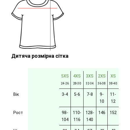
Дитяча розмірна сітка
5XS
4XS
3XS
2XS
XS
24-26
28-30
32-34
36-38
38-40
Вік
3-4
5-6
7-8
9-
11-
10
12
Рост
98-
110-
128-
146
152
104
116
140