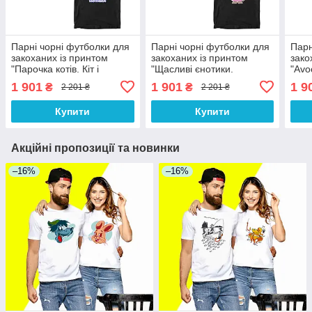
Парні чорні футболки для
Парні чорні футболки для
Парн
закоханих із принтом
закоханих із принтом
зако
"Парочка котів. Кіт і
"Щасливі єнотики.
"Avo
Кішечка. Закохані котики"
Парочка закоханих єнотів"
авок
1 901
1 901
1 9
₴
₴
2 201 ₴
2 201 ₴
Push IT
Push IT
Push
Купити
Купити
Акційні пропозиції та новинки
–16%
–16%