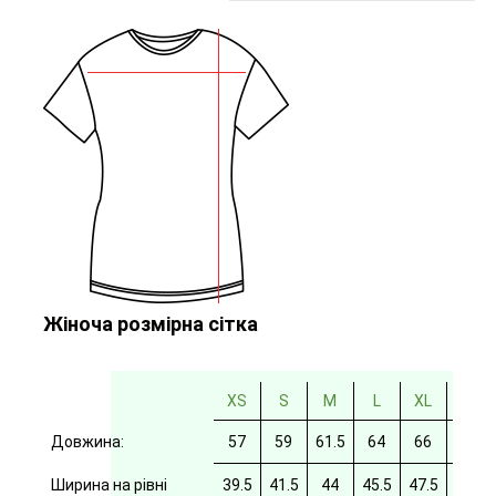
Жіноча розмірна сітка
XS
S
M
L
XL
2XL
Довжина:
57
59
61.5
64
66
69
Ширина на рівні
39.5
41.5
44
45.5
47.5
49.5