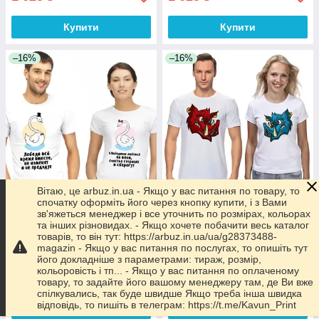
Купити
Купити
–16%
–16%
Вітаю, це arbuz.in.ua - Якщо у вас питання по товару, то
спочатку оформіть його через кнопку купити, і з Вами
Парні футболки з принтом
зв'яжеться менеджер і все уточнить по розмірах, кольорах
Парні футболки з принтом
"Твій, мій, наш...Кабан" Push
та інших різновидах. - Якщо хочете побачити весь каталог
"Лебедина любов" Push IT
IT
товарів, то він тут: https://arbuz.in.ua/ua/g28373488-
magazin - Якщо у вас питання по послугах, то опишіть тут
В наявності
В наявності
його докладніше з параметрами: тираж, розмір,
кольоровість і тп... - Якщо у вас питання по оплаченому
1 625
1 625
₴
₴
1 925 ₴
1 925 ₴
товару, то задайте його вашому менеджеру там, де Ви вже
спілкувались, так буде швидше Якщо треба інша швидка
відповідь, то пишіть в телеграм: https://t.me/Kavun_Print
Купити
Купити