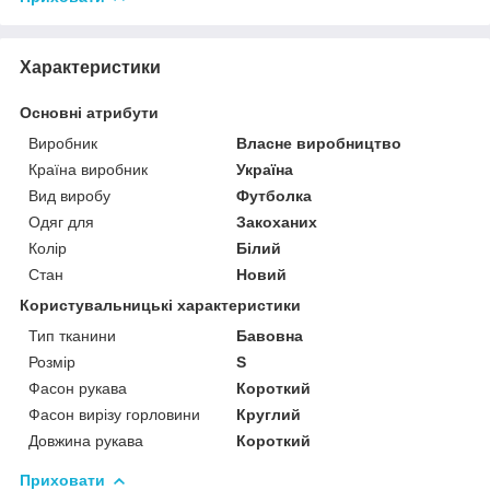
Характеристики
Основні атрибути
Виробник
Власне виробництво
Країна виробник
Україна
Вид виробу
Футболка
Одяг для
Закоханих
Колір
Білий
Стан
Новий
Користувальницькі характеристики
Тип тканини
Бавовна
Розмір
S
Фасон рукава
Короткий
Фасон вирізу горловини
Круглий
Довжина рукава
Короткий
Приховати