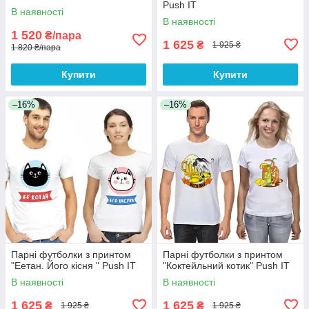
Push IT
В наявності
В наявності
1 520
₴/пара
1 625
₴
1 925 ₴
1 820 ₴/пара
Купити
Купити
–16%
–16%
Парні футболки з принтом
Парні футболки з принтом
"Еетан. Його кісня " Push IT
"Коктейльний котик" Push IT
В наявності
В наявності
1 625
1 625
₴
₴
1 925 ₴
1 925 ₴