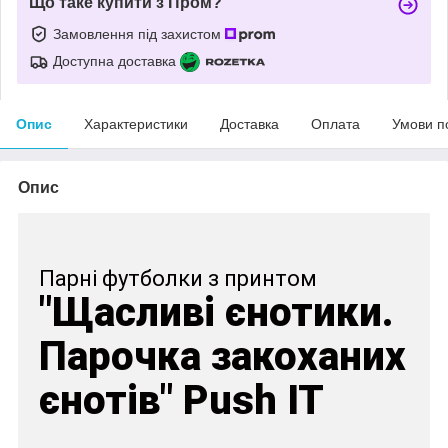
Що таке купити з Пром?
Замовлення під захистом
Доступна доставка
Опис
Характеристики
Доставка
Оплата
Умови п
Опис
Парні футболки з принтом
"Щасливі єнотики.
Парочка закоханих
єнотів" Push IT