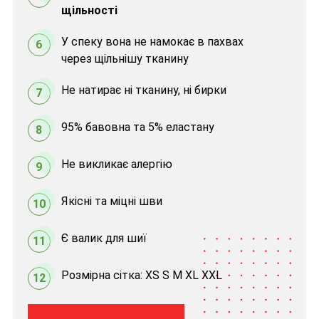
щільності
У спеку вона не намокає в пахвах
6
через щільнішу тканину
Не натирає ні тканину, ні бирки
7
95% бавовна та 5% еластану
8
Не викликає алергію
9
Якісні та міцні шви
10
Є валик для шиї
11
Розмірна сітка: XS S M XL XXL
12