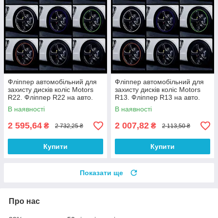
Фліппер автомобільний для
Фліппер автомобільний для
захисту дисків коліс Motors
захисту дисків коліс Motors
R22. Фліппер R22 на авто.
R13. Фліппер R13 на авто.
Фліппер на диск. Фліппер
Фліппер на диск. Фліппер
В наявності
В наявності
диск
диск
2 595,64
2 007,82
₴
₴
2 732,25 ₴
2 113,50 ₴
Купити
Купити
Показати ще
Про нас