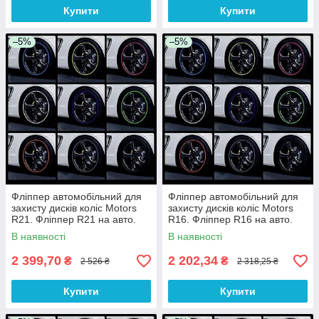
Купити
Купити
–5%
–5%
Фліппер автомобільний для
Фліппер автомобільний для
захисту дисків коліс Motors
захисту дисків коліс Motors
R21. Фліппер R21 на авто.
R16. Фліппер R16 на авто.
Фліппер на диск. Фліппер
Фліппер на диск. Фліппер
В наявності
В наявності
диск
диск
2 399,70
2 202,34
₴
₴
2 526 ₴
2 318,25 ₴
Купити
Купити