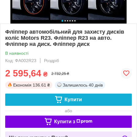
Фліппер автомобільний для захисту дисків
коліс Motors R23. Фліппер R23 на авто.
Фліппер на диск. Фліппер диск
В наявності
Код: ФА002R23
Роздріб
2 595,64
₴
2 732,25 ₴
Економія
136.61 ₴
Залишилось
40 днів
Купити
або
Купити з