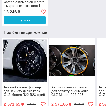
колесо автомобіля Motors
з маркою вашого авто і
ручками R17 R18 R19 R20
13 246
₴
R21 R22 R23
Купити
Подібні товари компанії
Автомобільний фліппер
Автомобільний фліппер
Авто
для захисту дисків коліс
для захисту дисків коліс
для 
GLZ Motors R22 R23 сірий
GLZ Motors R22 R23
GLZ 
помаранчевий
чер
2 571,65
2 571,65
2 5
₴
₴
2 707 ₴
2 707 ₴