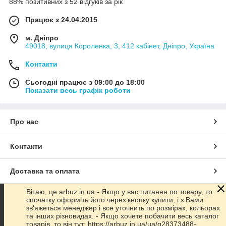
88% позитивних з 52 відгуків за рік
Працює з 24.04.2015
м. Дніпро
49018, вулиця Короленка, 3, 412 кабінет, Дніпро, Україна
Контакти
Сьогодні працює з 09:00 до 18:00
Показати весь графік роботи
Про нас
Контакти
Доставка та оплата
Вітаю, це arbuz.in.ua - Якщо у вас питання по товару, то
Графік роботи
спочатку оформіть його через кнопку купити, і з Вами
зв'яжеться менеджер і все уточнить по розмірах, кольорах
та інших різновидах. - Якщо хочете побачити весь каталог
Повна версія сайту
товарів, то він тут: https://arbuz.in.ua/ua/g28373488-