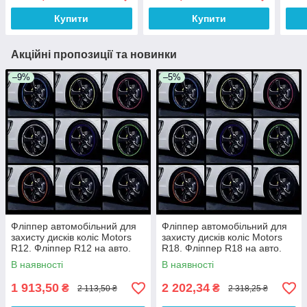
Купити
Купити
Акційні пропозиції та новинки
–9%
–5%
Фліппер автомобільний для
Фліппер автомобільний для
захисту дисків коліс Motors
захисту дисків коліс Motors
R12. Фліппер R12 на авто.
R18. Фліппер R18 на авто.
Фліппер на диск. Фліппер
Фліппер на диск. Фліппер
В наявності
В наявності
диск
диск
1 913,50
2 202,34
₴
₴
2 113,50 ₴
2 318,25 ₴