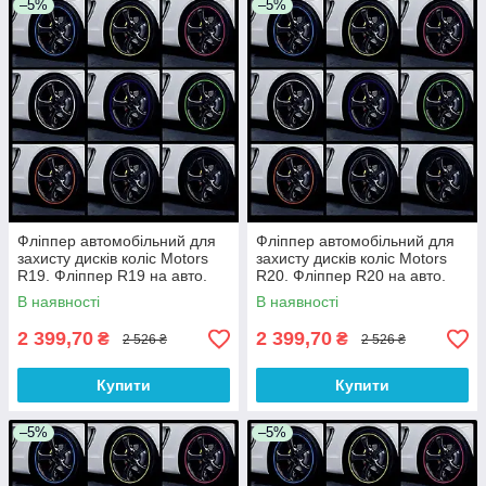
–5%
–5%
Фліппер автомобільний для
Фліппер автомобільний для
захисту дисків коліс Motors
захисту дисків коліс Motors
R19. Фліппер R19 на авто.
R20. Фліппер R20 на авто.
Фліппер на диск. Фліппер
Фліппер на диск. Фліппер
В наявності
В наявності
диск
диск
2 399,70
2 399,70
₴
₴
2 526 ₴
2 526 ₴
Купити
Купити
–5%
–5%