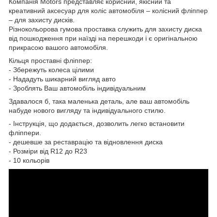
Компанія Motors представляє корисний, якісний та
креативний аксесуар для коліс автомобіля – колісний фліппер
– для захисту дисків.
Різнокольорова гумова проставка служить для захисту диска
від пошкодження при наїзді на перешкоди і є оригінальною
прикрасою вашого автомобіля.
Кільця проставні фліппер:
- Збережуть колеса цілими
- Нададуть шикарний вигляд авто
- Зроблять Ваш автомобіль індивідуальним
Здавалося б, така маленька деталь, але ваш автомобіль
набуде нового вигляду та індивідуального стилю.
- Інструкція, що додається, дозволить легко встановити
фліппери.
- дешевше за реставрацію та відновлення диска
- Розміри від R12 до R23
- 10 кольорів