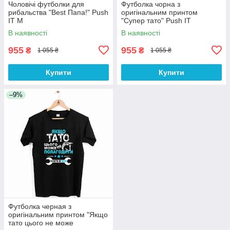
Чоловічі футболки для
Футболка чорна з
рибальства "Best Папа!" Push
оригінальним принтом
IT M
"Супер тато" Push IT
В наявності
В наявності
955
955
₴
₴
1 055 ₴
1 055 ₴
Купити
Купити
–9%
Футболка черная з
оригінальним принтом "Якщо
тато цього не може