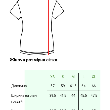
Жіноча розмірна сітка
XS
S
M
L
XL
2XL
Довжина:
57
59
61.5
64
66
69
Ширина на рівні
39.5
41.5
44
45.5
47.5
49.5
грудей