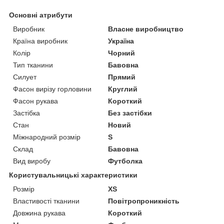
Основні атрибути
Виробник
Власне виробництво
Країна виробник
Україна
Колір
Чорний
Тип тканини
Бавовна
Силует
Прямий
Фасон вирізу горловини
Круглий
Фасон рукава
Короткий
Застібка
Без застібки
Стан
Новий
Міжнародний розмір
S
Склад
Бавовна
Вид виробу
Футболка
Користувальницькі характеристики
Розмір
XS
Властивості тканини
Повітропроникність
Довжина рукава
Короткий