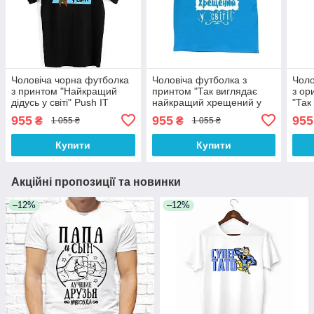
Чоловіча чорна футболка
Чоловіча футболка з
Чоло
з принтом "Найкращий
принтом "Так виглядає
з ор
дідусь у світі" Push IT
найкращий хрещений у
"Так
світі" Push IT
у сві
955
955
955
₴
₴
1 055 ₴
1 055 ₴
Купити
Купити
Акційні пропозиції та новинки
–12%
–12%