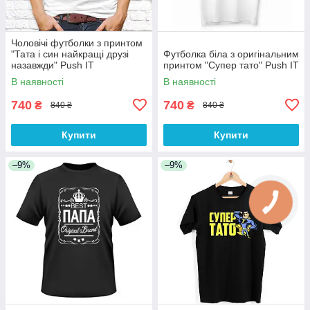
Чоловічі футболки з принтом
"Тата і син найкращі друзі
Футболка біла з оригінальним
назавжди" Push IT
принтом "Супер тато" Push IT
В наявності
В наявності
740
740
₴
₴
840 ₴
840 ₴
Купити
Купити
–9%
–9%