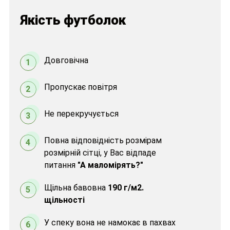
Якість футболок
Довговічна
1
Пропускає повітря
2
Не перекручується
3
Повна відповідність розмірам
4
розмірній сітці, у Вас відпаде
питання
"А маломірять?"
Щільна бавовна
190 г/м2.
5
щільності
У спеку вона не намокає в пахвах
6