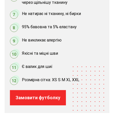
через щільнішу тканину
Не натирає ні тканину, ні бирки
7
95% бавовна та 5% еластану
8
Не викликає алергію
9
Якісні та міцні шви
10
Є валик для шиї
11
Розмірна сітка: XS S M XL XXL
12
Замовити футболку