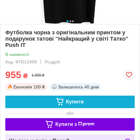
Футболка чорна з оригінальним принтом у
подарунок татові "Найкращий у світі Татко"
Push IT
В наявності
Код: ФП012499
Роздріб
955
₴
1 055 ₴
Економія
100 ₴
Залишилось
40 днів
Купити
або
Купити з