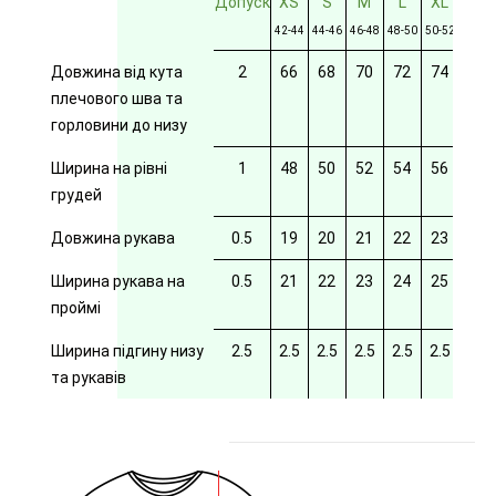
Допуск
XS
S
M
L
XL
2XL
42-44
44-46
46-48
48-50
50-52
52-54
Довжина від кута
2
66
68
70
72
74
76
плечового шва та
горловини до низу
Ширина на рівні
1
48
50
52
54
56
58
грудей
Довжина рукава
0.5
19
20
21
22
23
24
Ширина рукава на
0.5
21
22
23
24
25
26
проймі
Ширина підгину низу
2.5
2.5
2.5
2.5
2.5
2.5
2.5
та рукавів