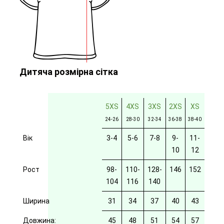
Дитяча розмірна сітка
5XS
4XS
3XS
2XS
XS
24-26
28-30
32-34
36-38
38-40
Вік
3-4
5-6
7-8
9-
11-
10
12
Рост
98-
110-
128-
146
152
104
116
140
Ширина
31
34
37
40
43
Довжина:
45
48
51
54
57