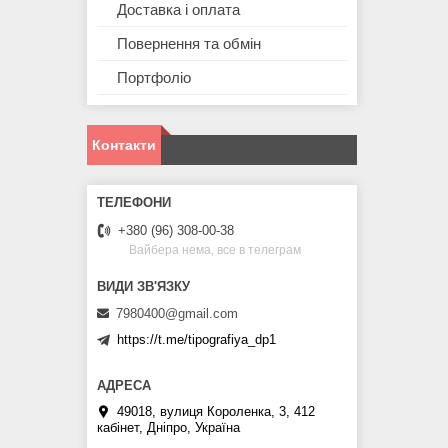
Доставка і оплата
Повернення та обмін
Портфоліо
Контакти
+380 (96) 308-00-38
Вайбера нема, все в телеграм
7980400@gmail.com
https://t.me/tipografiya_dp1
49018, вулиця Короленка, 3, 412
кабінет, Дніпро, Україна