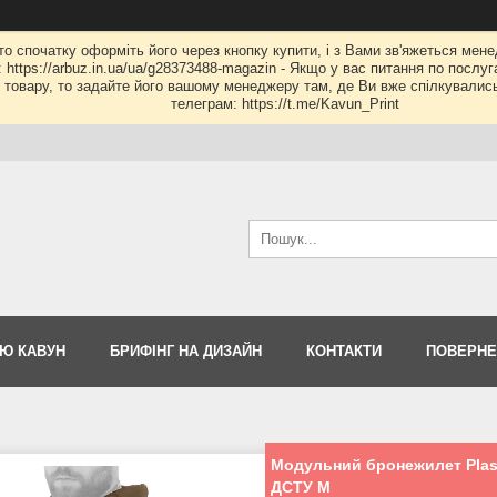
 то спочатку оформіть його через кнопку купити, і з Вами зв'яжеться мене
: https://arbuz.in.ua/ua/g28373488-magazin - Якщо у вас питання по послу
му товару, то задайте його вашому менеджеру там, де Ви вже спілкувалис
телеграм: https://t.me/Kavun_Print
Ю КАВУН
БРИФІНГ НА ДИЗАЙН
КОНТАКТИ
ПОВЕРНЕ
Модульний бронежилет Plasto
ДСТУ M