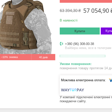
57 054,90 
63 394,30 ₴
В наявності
Купи
Купити
+380 (96) 308-00-38
Вайбера нема, все в телеграм
–10%
40 днів
повернення товару протягом 14 д
У компанії підключені електронні
покидаючи сайту.