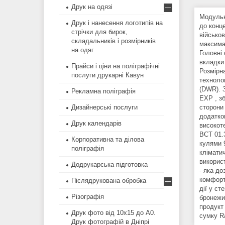
Друк на одязі
Модульни
Друк і нанесення логотипів на
до конц
стрічки для бирок,
військо
складальників і розмірників
максима
на одяг
Головні
вкладки
Прайси і ціни на поліграфічні
Розмірн
послуги друкарні Кавун
техноло
(DWR). 
Рекламна поліграфія
EXP , з
сторони
Дизайнерські послуги
додатков
Друк календарів
високот
ВСТ 01.3
Корпоративна та ділова
кулями 
поліграфія
клімати
викорис
Додрукарська підготовка
- яка до
комфорт
Післядрукована обробка
дії у ст
Різографія
бронежил
продукт
Друк фото від 10х15 до А0.
сумку R
Друк фотографій в Дніпрі