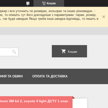
Кошик
джер і все уточнить по розмірах, кольорах та інших різновидах. -
гах, то опишіть тут його докладніше з параметрами: тираж, розмір,
ь, так буде швидше Якщо треба інша швидка відповідь, то пишіть в
Кошик
ННЯ ТА ОБМІН
ОПЛАТА ТА ДОСТАВКА
on XM kit 2, coyote 4 light ДСТУ 1 клас