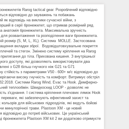
онежилетів Rarog tactical gear. Розроблений відповідно
ється відповідно до зауважень та побажань
 як відповідь на виклики сучасної війни, з
перший в серії бронежилет, що отримав розмірний ряд.
на анатомія бронежилета. Максимальна зручність
ї для розвантаження та розподілення ваги бронежилета.
вій розмір (S, M, L, XL). Система MOLLE. Застосована
окращення вкладки зброї. Водовідштовхувальне покриття
лечей та стегон. Змінено систему кріплення на Rarog
 прилягання до тіла. Прихована кишеня. З внутрішньої
кого доступу, які дозволяють використовувати два
влені з G28 більш гнучкого ніж G21 та G71
 стійкість з параметрами V50 - 600+ м/с відповідно до
берігаючи високу гнучкість та комфорт. Витримує обстріл
8782:2018. Системи Rarog Wind, Evac та Hook. Демферно-
льний теплообмін. Швидкоскид LOOP - дозволяє не
сть з'єднання. І система кріплення плечових лямок Hook
і переваги, які забезпечують ефективний захист та
ольорів для військових підрозділів, які ведуть бойові
 чи минулорічної трави. Plastoon XM - це новий
я відповідно до потреб військових. Це український
ці бронежилета Plastoon XM kit 2 ви додатково отримуєте