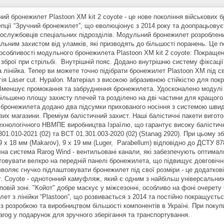
й бронежилет Plastoon XM kit 2 coyote - це нове покоління військових бр
епції “Зручний бронежилет”, що еволюціонує з 2014 року та доопрацьову
вослужбовців спеціальних підрозділів. Модульний бронежилет розроблений
льним захистом від уламків, які призводять до більшості поранень. Це 
 особливості модульного бронежилета Plastoon XM kit 2 coyote: Покраще
 зброї при стрільбі. Внутрішній пояс. Додано внутрішню систему фіксаці
а лінійка. Тепер ви можете точно підібрати бронежилет Plastoon XM під с
гія Laser cut. Hypalon. Матеріал з високою абразивною стійкістю для п
Зменшує промокання та забруднення бронежилета. Удосконалено модулі п
більшено площу захисту плечей та розділено на дві частини для кращого
 бронежилета додано два підсумки прихованого носіння з системою швид
их магазини. Преміум балістичний захист. Наші балістичні пакети вигото
ехнологічного НВМПЕ виробництва Ізраїлю, що гарантує високу балістичну
01.010-2021 (02) та ВСТ 01.301.003-2020 (02) (Stanag 2920). При цьому з
9 х 18 мм (Makarov), 9 х 19 мм (Luger, Parabellum) відповідно до ДСТУ 
чна система Rarog Wind - вентильовані канали, які забезпечують оптима
товувати велкро на передній панелі бронежилета, що підвищує довговічні
зволяє гнучко підлаштовувати бронежилет під свої розміри - це додатков
. Coyote - однотонний камуфляж, який є одним з найбільш універсальних к
еповій зоні. "Койот" добре маскує у міжсезонні, особливо на фоні очерету
ет з лінійки “Plastoon”, що розвивається з 2014 та постійно покращуєтьс
 з розробкою та виробництвом більшості компонентів в Україні. При покуп
arog у подарунок для зручного зберігання та транспортування.