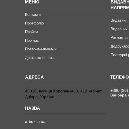
МЕНЮ
ВИДАВН
НАПРЯ
Контакти
Видавничі
Портфоліо
Видавничі
Прайси
Рекламна 
Про нас
Додрукарс
Повернення-обмін
Палітурні
Доставка-оплата
+380 (96)
49018, вулиця Короленка, 3, 412 кабінет,
Вайбера н
Дніпро, Україна
arbuz.in.ua