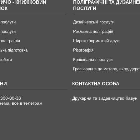
ИЧО - КНИЖКОВИЙ
ПОЛІГРАФІЧНІ ТА ДИЗАЙНЕ
МОК
ПОСЛУГИ
 послуги
Дизайнерські послуги
 послуги
Рекламна поліграфія
поліграфія
Широкоформатний друк
ька підготовка
Різографія
 роботи
Копіювальні послуги
Гравіювання по металу, склу, дере
 308-00-38
Друкарня та видавництво Кавун
ема, все в телеграм