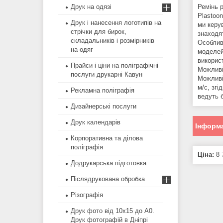
Ремінь 
Друк на одязі
Plastoo
Друк і нанесення логотипів на
ми керу
стрічки для бирок,
знаходя
складальників і розмірників
Особлив
на одяг
моделей
викорис
Прайси і ціни на поліграфічні
Можливі
послуги друкарні Кавун
Можливі
м/с, згі
Рекламна поліграфія
ведуть б
Дизайнерські послуги
Друк календарів
Інформа
Корпоративна та ділова
поліграфія
Ціна:
8 
Додрукарська підготовка
Післядрукована обробка
Різографія
Друк фото від 10х15 до А0.
Друк фотографій в Дніпрі