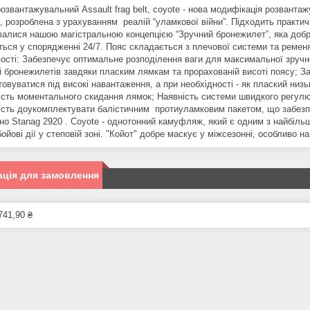
розвантажувальний Assault frag belt, coyote - нова модифікація розванта
n, розроблена з урахуванням реалій “уламкової війни”. Підходить практи
валися нашою магістральною концепцією “Зручний бронежилет”, яка добр
ться у спорядженні 24/7. Пояс складається з плечової системи та ремен
ості: Забезпечує оптимальне розподілення ваги для максимальної зручн
 бронежилетів завдяки пласким лямкам та прорахованій висоті поясу;
товуватися під високі навантаження, а при необхідності - як плаский низ
сть моментального скидання лямок; Наявність системи швидкого регулюва
сть доукомплектувати балістичним протиуламковим пакетом, що забезпеч
дно Stanag 2920 . Coyote - однотонний камуфляж, який є одним з найбільш
ойові дії у степовій зоні. "Койот" добре маскує у міжсезонні, особливо н
ція для замовлення
741,90 ₴