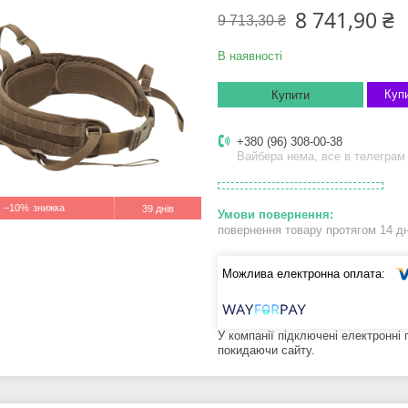
8 741,90 ₴
9 713,30 ₴
В наявності
Купи
Купити
+380 (96) 308-00-38
Вайбера нема, все в телеграм
–10%
39 днів
повернення товару протягом 14 д
У компанії підключені електронні
покидаючи сайту.