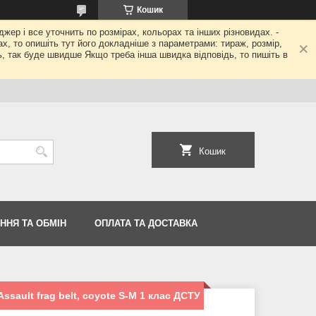
Кошик
джер і все уточнить по розмірах, кольорах та інших різновидах. -
гах, то опишіть тут його докладніше з параметрами: тираж, розмір,
ь, так буде швидше Якщо треба інша швидка відповідь, то пишіть в
Кошик
ННЯ ТА ОБМІН
ОПЛАТА ТА ДОСТАВКА
sault frag belt, coyote S-M 1 клас ДСТУ