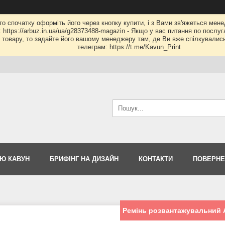
 то спочатку оформіть його через кнопку купити, і з Вами зв'яжеться мене
: https://arbuz.in.ua/ua/g28373488-magazin - Якщо у вас питання по послу
му товару, то задайте його вашому менеджеру там, де Ви вже спілкувалис
телеграм: https://t.me/Kavun_Print
Ю КАВУН
БРИФІНГ НА ДИЗАЙН
КОНТАКТИ
ПОВЕРНЕ
Ремінь розвантажувальний As