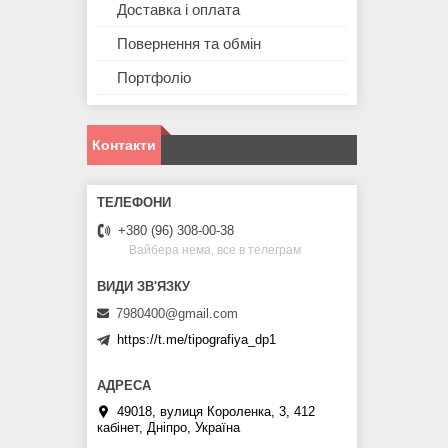
Доставка і оплата
Повернення та обмін
Портфоліо
Контакти
+380 (96) 308-00-38
Вайбера нема, все в телеграм
7980400@gmail.com
https://t.me/tipografiya_dp1
49018, вулиця Короленка, 3, 412
кабінет, Дніпро, Україна