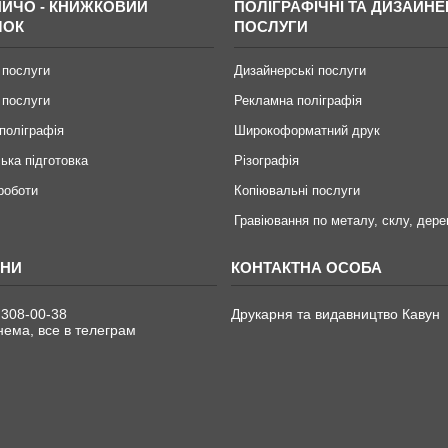
ИЧО - КНИЖКОВИЙ
ПОЛІГРАФІЧНІ ТА ДИЗАЙНЕ
МОК
ПОСЛУГИ
 послуги
Дизайнерські послуги
 послуги
Рекламна поліграфія
поліграфія
Широкоформатний друк
ька підготовка
Різографія
 роботи
Копіювальні послуги
Гравіювання по металу, склу, дере
 308-00-38
Друкарня та видавництво Кавун
ема, все в телеграм