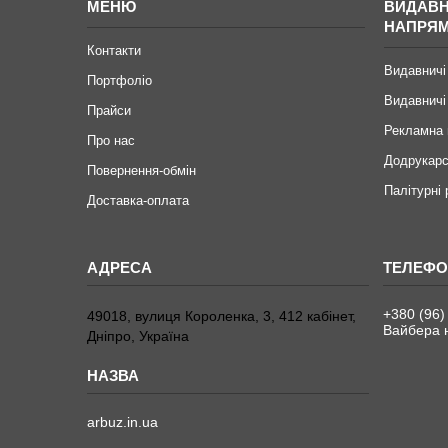
МЕНЮ
ВИДАВН
НАПРЯ
Контакти
Видавничі
Портфоліо
Видавничі
Прайси
Рекламна 
Про нас
Додрукарс
Повернення-обмін
Палітурні
Доставка-оплата
+380 (96)
49018, вулиця Короленка, 3, 412 кабінет,
Вайбера н
Дніпро, Україна
arbuz.in.ua