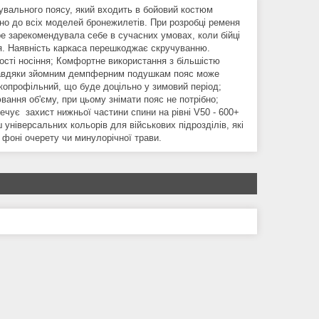
жувального поясу, який входить в бойовий костюм
чно до всіх моделей бронежилетів. При розробці ременя
е зарекомендувала себе в сучасних умовах, коли бійці
я. Наявність каркаса перешкоджає скручуванню.
ості носіння; Комфортне використання з більшістю
 Завдяки зйомним демпферним подушкам пояс може
ькопрофільний, що буде доцільно у зимовий період;
ння об'єму, при цьому знімати пояс не потрібно;
ує захист нижньої частини спини на рівні V50 - 600+
 універсальних кольорів для військових підрозділів, які
а фоні очерету чи минулорічної трави.