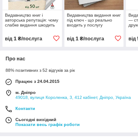
Видавництво книг і
Видавництва видання книг
Вида
авторська репутація: чому
під ключ - що реально
— ст
слабке видання шкодить
входить у послугу
друк
сильному автору
1
1
від
₴/послуга
від
₴/послуга
від
Про нас
88% позитивних з 52 відгуків за рік
Працює з 24.04.2015
м. Дніпро
49018, вулиця Короленка, 3, 412 кабінет, Дніпро, Україна
Контакти
Сьогодні вихідний
Показати весь графік роботи