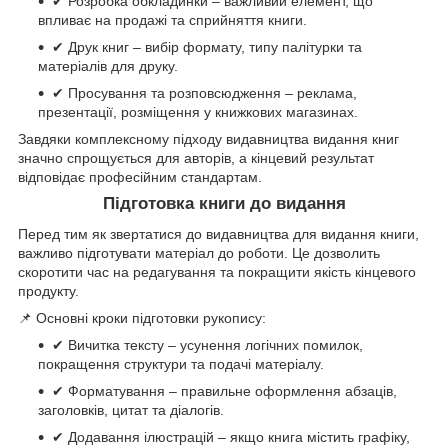
✔ Розробка обкладинки – важливий елемент, що
впливає на продажі та сприйняття книги.
✔ Друк книг – вибір формату, типу палітурки та
матеріалів для друку.
✔ Просування та розповсюдження – реклама,
презентації, розміщення у книжкових магазинах.
Завдяки комплексному підходу видавництва видання книг
значно спрощується для авторів, а кінцевий результат
відповідає професійним стандартам.
Підготовка книги до видання
Перед тим як звертатися до видавництва для видання книги,
важливо підготувати матеріал до роботи. Це дозволить
скоротити час на редагування та покращити якість кінцевого
продукту.
📌 Основні кроки підготовки рукопису:
✔ Вичитка тексту – усунення логічних помилок,
покращення структури та подачі матеріалу.
✔ Форматування – правильне оформлення абзаців,
заголовків, цитат та діалогів.
✔ Додавання ілюстрацій – якщо книга містить графіку,