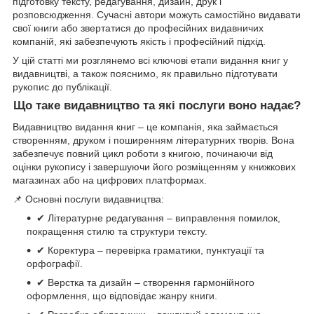
підготовку тексту, редагування, дизайн, друк і
розповсюдження. Сучасні автори можуть самостійно видавати
свої книги або звертатися до професійних видавничих
компаній, які забезпечують якість і професійний підхід.
У цій статті ми розглянемо всі ключові етапи видання книг у
видавництві, а також пояснимо, як правильно підготувати
рукопис до публікації.
Що таке видавництво та які послуги воно надає?
Видавництво видання книг – це компанія, яка займається
створенням, друком і поширенням літературних творів. Вона
забезпечує повний цикл роботи з книгою, починаючи від
оцінки рукопису і завершуючи його розміщенням у книжкових
магазинах або на цифрових платформах.
📌 Основні послуги видавництва:
✔ Літературне редагування – виправлення помилок,
покращення стилю та структури тексту.
✔ Коректура – перевірка граматики, пунктуації та
орфографії.
✔ Верстка та дизайн – створення гармонійного
оформлення, що відповідає жанру книги.