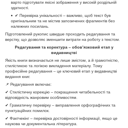
варто підготувати якісні зображення у високій роздільній
здатності.
✔ Перевірка унікальності – важливо, щоб текст був
оригінальним та не містив запозичених фрагментів без
належних посилань.
Підготовлений рукопис швидше проходить редагування та
верстку, що дозволяє зменшити витрати на роботу з текстом.
Редагування та коректура – обов’язковий етап у
видавництві
Якість книги визначається не лише змістом, а й грамотністю,
стилістикою та логікою викладення матеріалу. Тому
професійне редагування – це ключовий етап у видавництві
видання книг.
📌 Редагування включає:
✔ Стилістичну корекцію – покращення читабельності та
відповідність жанровим особливостям.
✔ Граматичну перевірку – виправлення орфографічних та
пунктуаційних помилок.
✔ Фактчекінг – перевірка достовірності інформації, якщо це
наукова чи документальна література.