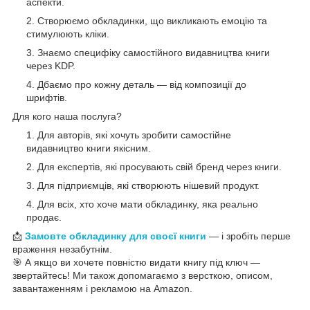
аспекти.
Створюємо обкладинки, що викликають емоцію та
стимулюють кліки.
Знаємо специфіку самостійного видавництва книги
через KDP.
Дбаємо про кожну деталь — від композиції до
шрифтів.
Для кого наша послуга?
Для авторів, які хочуть зробити самостійне
видавництво книги якісним.
Для експертів, які просувають свій бренд через книги.
Для підприємців, які створюють нішевий продукт.
Для всіх, хто хоче мати обкладинку, яка реально
продає.
📩
Замовте обкладинку для своєї книги
— і зробіть перше
враження незабутнім.
🎯 А якщо ви хочете повністю видати книгу під ключ —
звертайтесь! Ми також допомагаємо з версткою, описом,
завантаженням і рекламою на Amazon.