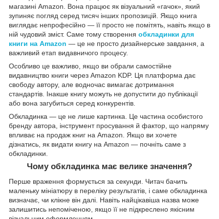
магазині Amazon. Вона працює як візуальний «гачок», який
зупиняє погляд серед тисяч інших пропозицій. Якщо книга
виглядає непрофесійно — її просто не помітять, навіть якщо в
ній чудовий зміст. Саме тому створення
обкладинки для
книги на Amazon
— це не просто дизайнерське завдання, а
важливий етап видавничого процесу.
Особливо це важливо, якщо ви обрали самостійне
видавництво книги через Amazon KDP. Ця платформа дає
свободу автору, але водночас вимагає дотримання
стандартів. Інакше книгу можуть не допустити до публікації
або вона загубиться серед конкурентів.
Обкладинка — це не лише картинка. Це частина особистого
бренду автора, інструмент просування й фактор, що напряму
впливає на продаж книг на Amazon. Якщо ви хочете
дізнатись, як видати книгу на Amazon — почніть саме з
обкладинки.
Чому обкладинка має велике значення?
Перше враження формується за секунди. Читач бачить
маленьку мініатюру в переліку результатів, і саме обкладинка
визначає, чи клікне він далі. Навіть найцікавіша назва може
залишитись непоміченою, якщо її не підкреслено якісним
візуальним оформленням.