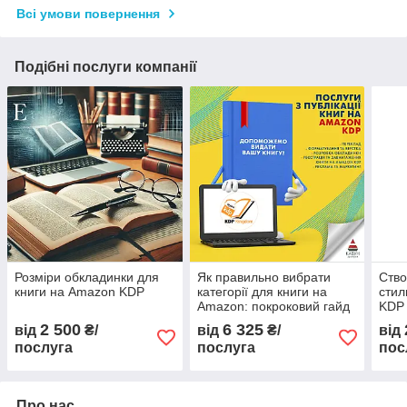
Всі умови повернення
Подібні послуги компанії
Розміри обкладинки для
Як правильно вибрати
Ство
книги на Amazon KDP
категорії для книги на
стил
Amazon: покроковий гайд
KDP
для авторів KDP
2 500
6 325
від
₴/
від
₴/
від
послуга
послуга
пос
Про нас