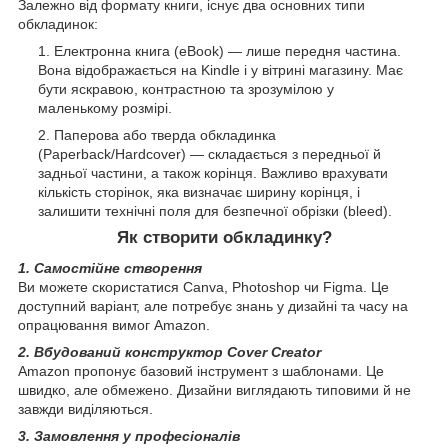
Залежно від формату книги, існує два основних типи
обкладинок:
Електронна книга (eBook) — лише передня частина.
Вона відображається на Kindle і у вітрині магазину. Має
бути яскравою, контрастною та зрозумілою у
маленькому розмірі.
Паперова або тверда обкладинка
(Paperback/Hardcover) — складається з передньої й
задньої частини, а також корінця. Важливо врахувати
кількість сторінок, яка визначає ширину корінця, і
залишити технічні поля для безпечної обрізки (bleed).
Як створити обкладинку?
1. Самостійне створення
Ви можете скористатися Canva, Photoshop чи Figma. Це
доступний варіант, але потребує знань у дизайні та часу на
опрацювання вимог Amazon.
2. Вбудований конструктор Cover Creator
Amazon пропонує базовий інструмент з шаблонами. Це
швидко, але обмежено. Дизайни виглядають типовими й не
завжди виділяються.
3. Замовлення у професіоналів