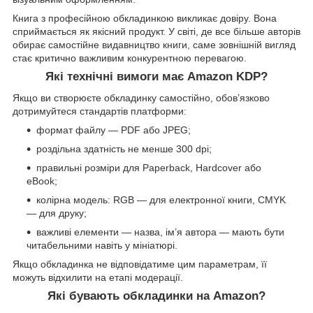
Книга з професійною обкладинкою викликає довіру. Вона
сприймається як якісний продукт. У світі, де все більше авторів
обирає самостійне видавництво книги, саме зовнішній вигляд
стає критично важливим конкурентною перевагою.
Які технічні вимоги має Amazon KDP?
Якщо ви створюєте обкладинку самостійно, обов’язково
дотримуйтеся стандартів платформи:
формат файлу — PDF або JPEG;
роздільна здатність не менше 300 dpi;
правильні розміри для Paperback, Hardcover або
eBook;
колірна модель: RGB — для електронної книги, CMYK
— для друку;
важливі елементи — назва, ім’я автора — мають бути
читабельними навіть у мініатюрі.
Якщо обкладинка не відповідатиме цим параметрам, її
можуть відхилити на етапі модерації.
Які бувають обкладинки на Amazon?