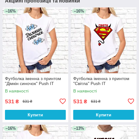
Акційні пропозиції та новинки
–16%
–16%
Футболка іменна з принтом
Футболка іменна з принтом
"Дімкін синочок" Push IT
"Світла" Push IT
В наявності
В наявності
531
531
₴
₴
631 ₴
631 ₴
Купити
Купити
–16%
–13%