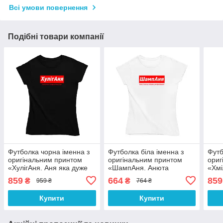
Всі умови повернення
Подібні товари компанії
Футболка чорна іменна з
Футболка біла іменна з
Футб
оригінальним принтом
оригінальним принтом
ориг
«ХулігАня. Аня яка дуже
«ШампАня. Анюта
«Хмі
бешкетує» Push IT
вибухова як бульбашки»
завж
859
664
859
₴
₴
959 ₴
764 ₴
Push IT
град
Купити
Купити