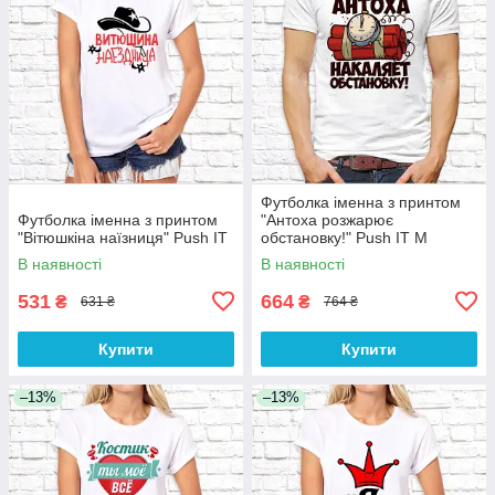
Футболка іменна з принтом
Футболка іменна з принтом
"Антоха розжарює
"Вітюшкіна наїзниця" Push IT
обстановку!" Push IT M
В наявності
В наявності
531
664
₴
₴
631 ₴
764 ₴
Купити
Купити
–13%
–13%