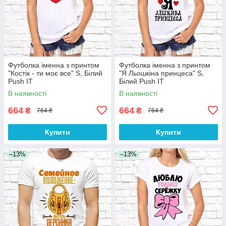
Футболка іменна з принтом
Футболка іменна з принтом
"Костік - ти моє все" S, Білий
"Я Льошкіна принцеса" S,
Push IT
Білий Push IT
В наявності
В наявності
664
664
₴
₴
764 ₴
764 ₴
Купити
Купити
–13%
–13%