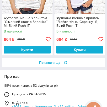
Футболка іменна з принтом
Футболка іменна з принтом
"Сімейний стан: є Вероніка"
"Люблю тільки Сережку" S,
M, Білий Push IT
Білий Push IT
В наявності
В наявності
664
664
₴
₴
764 ₴
764 ₴
Купити
Купити
Показати ще
Про нас
88% позитивних з 52 відгуків за рік
Працює з 24.04.2015
м. Дніпро
49018, вулиця Короленка, 3, 412 кабінет, Дніпро, Україна