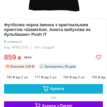
Футболка чорна іменна з оригінальним
принтом «ШампАня. Анюта вибухова як
бульбашки» Push IT
В наявності
Код: ФП012753
Опт і роздріб
859
₴
959 ₴
Економія
100 ₴
Залишилось
39 днів
792 ₴
від 2 шт.
777 ₴
від 3 шт.
764 ₴
від 4 шт.
750 ₴
від 
Купити
або
Купити з