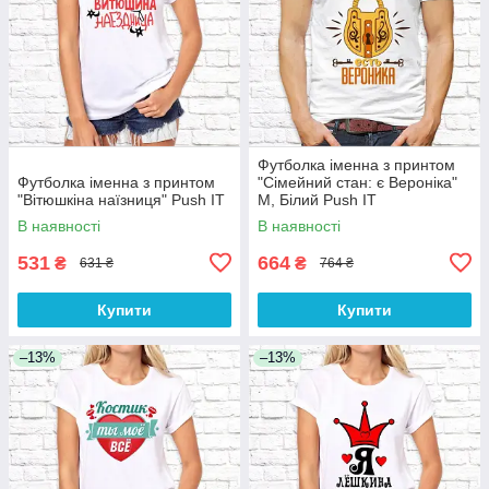
Футболка іменна з принтом
Футболка іменна з принтом
"Сімейний стан: є Вероніка"
"Вітюшкіна наїзниця" Push IT
M, Білий Push IT
В наявності
В наявності
531
664
₴
₴
631 ₴
764 ₴
Купити
Купити
–13%
–13%