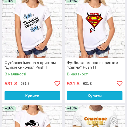
–16%
–16%
Футболка іменна з принтом
Футболка іменна з принтом
"Дімкін синочок" Push IT
"Світла" Push IT
В наявності
В наявності
531
531
₴
₴
631 ₴
631 ₴
Купити
Купити
–16%
–13%