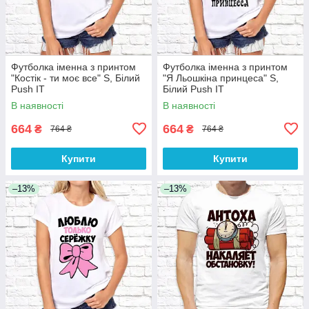
Футболка іменна з принтом
Футболка іменна з принтом
"Костік - ти моє все" S, Білий
"Я Льошкіна принцеса" S,
Push IT
Білий Push IT
В наявності
В наявності
664
664
₴
₴
764 ₴
764 ₴
Купити
Купити
–13%
–13%