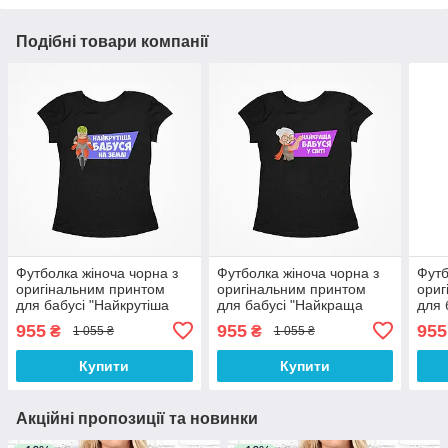
Подібні товари компанії
Футболка жіноча чорна з
Футболка жіноча чорна з
Футб
оригінальним принтом
оригінальним принтом
ориг
для бабусі "Найкрутіша
для бабусі "Найкраща
для 
бабуся на землі" Push IT
бабуся у світі" Push IT
спер
955
955
955
₴
₴
1 055 ₴
1 055 ₴
Push
Купити
Купити
Акційні пропозиції та новинки