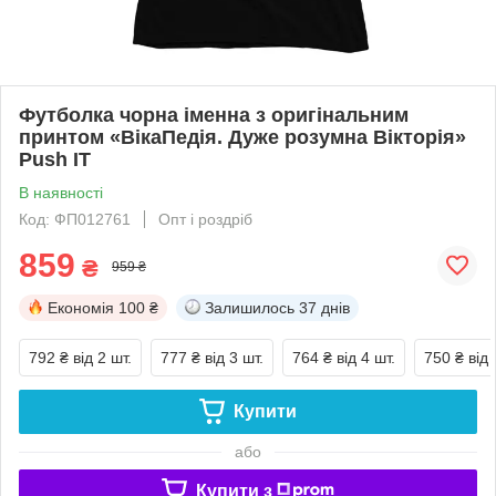
Футболка чорна іменна з оригінальним
принтом «ВікаПедія. Дуже розумна Вікторія»
Push IT
В наявності
Код: ФП012761
Опт і роздріб
859
₴
959 ₴
Економія
100 ₴
Залишилось
37 днів
792 ₴
від 2 шт.
777 ₴
від 3 шт.
764 ₴
від 4 шт.
750 ₴
від 
Купити
або
Купити з