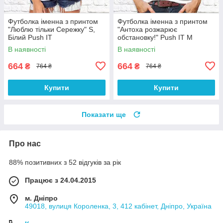
Футболка іменна з принтом
Футболка іменна з принтом
"Люблю тільки Сережку" S,
"Антоха розжарює
Білий Push IT
обстановку!" Push IT M
В наявності
В наявності
664
664
₴
₴
764 ₴
764 ₴
Купити
Купити
Показати ще
Про нас
88% позитивних з 52 відгуків за рік
Працює з 24.04.2015
м. Дніпро
49018, вулиця Короленка, 3, 412 кабінет, Дніпро, Україна