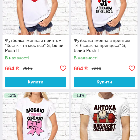
Футболка іменна з принтом
Футболка іменна з принтом
"Костік - ти моє все" S, Білий
"Я Льошкіна принцеса" S,
Push IT
Білий Push IT
В наявності
В наявності
664
664
₴
₴
764 ₴
764 ₴
Купити
Купити
–13%
–13%