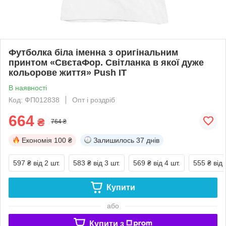
Футболка біла іменна з оригінальним
принтом «СвєтаФор. Світланка в якої дуже
кольорове життя» Push IT
В наявності
Код: ФП012838
Опт і роздріб
664
₴
764 ₴
Економія
100 ₴
Залишилось
37 днів
597 ₴
від 2 шт.
583 ₴
від 3 шт.
569 ₴
від 4 шт.
555 ₴
від 
Купити
або
Купити з