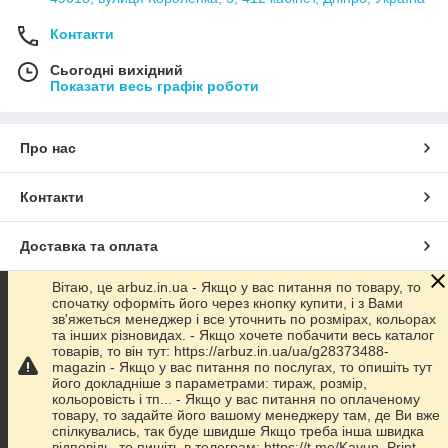
Контакти
Сьогодні вихідний
Показати весь графік роботи
Про нас
Контакти
Доставка та оплата
Вітаю, це arbuz.in.ua - Якщо у вас питання по товару, то
Графік роботи
спочатку оформіть його через кнопку купити, і з Вами
зв'яжеться менеджер і все уточнить по розмірах, кольорах
та інших різновидах. - Якщо хочете побачити весь каталог
Повна версія сайту
товарів, то він тут: https://arbuz.in.ua/ua/g28373488-
magazin - Якщо у вас питання по послугах, то опишіть тут
його докладніше з параметрами: тираж, розмір,
Сайт створено на маркетплейсі
Prom.ua
кольоровість і тп... - Якщо у вас питання по оплаченому
товару, то задайте його вашому менеджеру там, де Ви вже
спілкувались, так буде швидше Якщо треба інша швидка
Політика конфіденційності
відповідь, то пишіть в телеграм: https://t.me/Kavun_Print