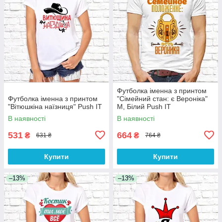
Футболка іменна з принтом
Футболка іменна з принтом
"Сімейний стан: є Вероніка"
"Вітюшкіна наїзниця" Push IT
M, Білий Push IT
В наявності
В наявності
531
664
₴
₴
631 ₴
764 ₴
Купити
Купити
–13%
–13%