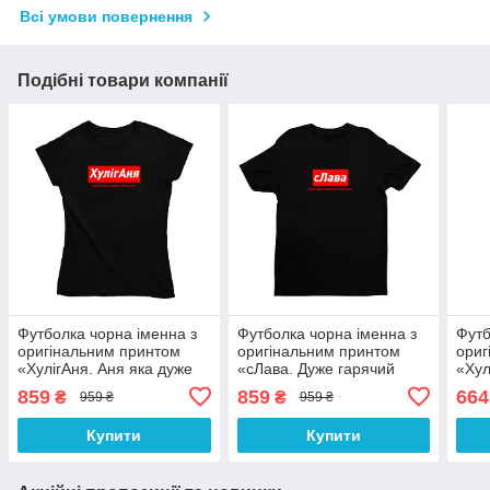
Всі умови повернення
Подібні товари компанії
Футболка чорна іменна з
Футболка чорна іменна з
Футб
оригінальним принтом
оригінальним принтом
ориг
«ХулігАня. Аня яка дуже
«сЛава. Дуже гарячий
«Хул
бешкетує» Push IT
В'ячеслав» Push IT
бешк
859
859
664
₴
₴
959 ₴
959 ₴
Купити
Купити