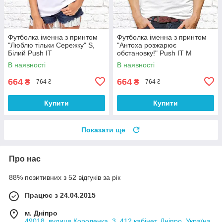
Футболка іменна з принтом
Футболка іменна з принтом
"Люблю тільки Сережку" S,
"Антоха розжарює
Білий Push IT
обстановку!" Push IT M
В наявності
В наявності
664
664
₴
₴
764 ₴
764 ₴
Купити
Купити
Показати ще
Про нас
88% позитивних з 52 відгуків за рік
Працює з 24.04.2015
м. Дніпро
49018, вулиця Короленка, 3, 412 кабінет, Дніпро, Україна