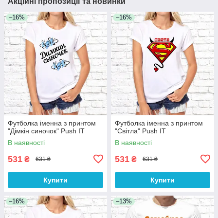
Акційні пропозиції та новинки
–16%
–16%
Футболка іменна з принтом
Футболка іменна з принтом
"Дімкін синочок" Push IT
"Світла" Push IT
В наявності
В наявності
531
531
₴
₴
631 ₴
631 ₴
Купити
Купити
–16%
–13%