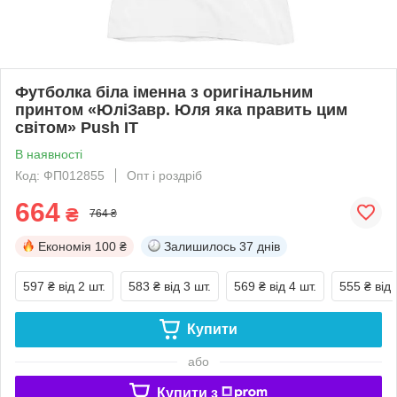
Футболка біла іменна з оригінальним
принтом «ЮліЗавр. Юля яка править цим
світом» Push IT
В наявності
Код: ФП012855
Опт і роздріб
664
₴
764 ₴
Економія
100 ₴
Залишилось
37 днів
597 ₴
від 2 шт.
583 ₴
від 3 шт.
569 ₴
від 4 шт.
555 ₴
від 
Купити
або
Купити з