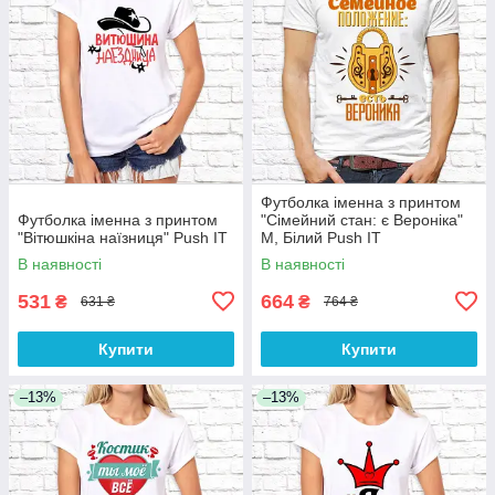
Футболка іменна з принтом
Футболка іменна з принтом
"Сімейний стан: є Вероніка"
"Вітюшкіна наїзниця" Push IT
M, Білий Push IT
В наявності
В наявності
531
664
₴
₴
631 ₴
764 ₴
Купити
Купити
–13%
–13%