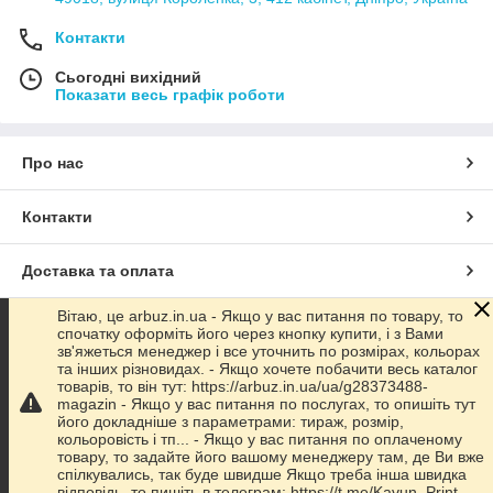
Контакти
Сьогодні вихідний
Показати весь графік роботи
Про нас
Контакти
Доставка та оплата
Вітаю, це arbuz.in.ua - Якщо у вас питання по товару, то
Графік роботи
спочатку оформіть його через кнопку купити, і з Вами
зв'яжеться менеджер і все уточнить по розмірах, кольорах
та інших різновидах. - Якщо хочете побачити весь каталог
Повна версія сайту
товарів, то він тут: https://arbuz.in.ua/ua/g28373488-
magazin - Якщо у вас питання по послугах, то опишіть тут
його докладніше з параметрами: тираж, розмір,
Сайт створено на маркетплейсі
Prom.ua
кольоровість і тп... - Якщо у вас питання по оплаченому
товару, то задайте його вашому менеджеру там, де Ви вже
спілкувались, так буде швидше Якщо треба інша швидка
Політика конфіденційності
відповідь, то пишіть в телеграм: https://t.me/Kavun_Print