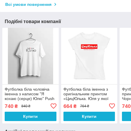
Всі умови повернення
Подібні товари компанії
Футболка біла чоловіча
Футболка біла іменна з
Футб
іменна з написом "Я
оригінальним принтом
прин
кохаю (серце) Юлю" Push
«ЦицЮлька. Юля у якої
Чорн
IT
чарівні очі» Push IT
Push
740
664
740
₴
₴
840 ₴
764 ₴
Купити
Купити