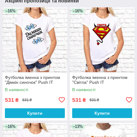
Акційні пропозиції та новинки
–16%
–16%
Футболка іменна з принтом
Футболка іменна з принтом
"Дімкін синочок" Push IT
"Світла" Push IT
В наявності
В наявності
531
531
₴
₴
631 ₴
631 ₴
Купити
Купити
–16%
–13%