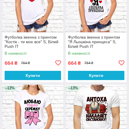
Футболка іменна з принтом
Футболка іменна з принтом
"Костік - ти моє все" S, Білий
"Я Льошкіна принцеса" S,
Push IT
Білий Push IT
В наявності
В наявності
664
664
₴
₴
764 ₴
764 ₴
Купити
Купити
–13%
–13%