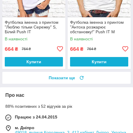
Футболка іменна з принтом
Футболка іменна з принтом
"Люблю тільки Сережку" S,
"Антоха розжарює
Білий Push IT
обстановку!" Push IT M
В наявності
В наявності
664
664
₴
₴
764 ₴
764 ₴
Купити
Купити
Показати ще
Про нас
88% позитивних з 52 відгуків за рік
Працює з 24.04.2015
м. Дніпро
49018, вулиця Короленка, 3, 412 кабінет, Дніпро, Україна