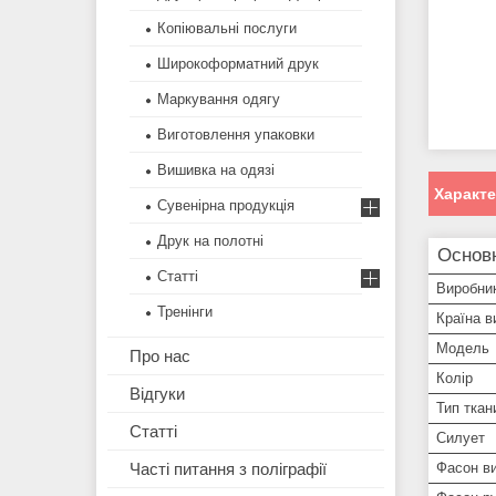
Копіювальні послуги
Широкоформатний друк
Маркування одягу
Виготовлення упаковки
Вишивка на одязі
Характ
Сувенірна продукція
Друк на полотні
Основн
Статті
Виробни
Тренінги
Країна в
Модель
Про нас
Колір
Відгуки
Тип ткан
Статті
Силует
Часті питання з поліграфії
Фасон ви