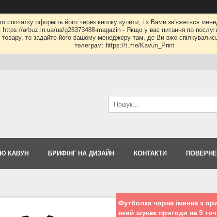
 то спочатку оформіть його через кнопку купити, і з Вами зв'яжеться мене
: https://arbuz.in.ua/ua/g28373488-magazin - Якщо у вас питання по послу
му товару, то задайте його вашому менеджеру там, де Ви вже спілкувалис
телеграм: https://t.me/Kavun_Print
Ю КАВУН
БРИФІНГ НА ДИЗАЙН
КОНТАКТИ
ПОВЕРНЕ
Футболка чорна іменна з ор
який шукає пригоди на 5 точ