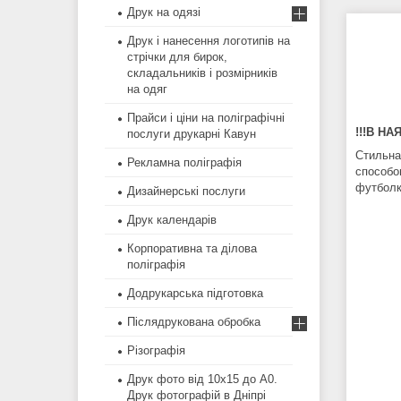
Друк на одязі
Друк і нанесення логотипів на
стрічки для бирок,
складальників і розмірників
на одяг
Прайси і ціни на поліграфічні
!!!В НА
послуги друкарні Кавун
Стильна
Рекламна поліграфія
способом
футболки
Дизайнерські послуги
Друк календарів
Корпоративна та ділова
поліграфія
Додрукарська підготовка
Післядрукована обробка
Різографія
Друк фото від 10х15 до А0.
Друк фотографій в Дніпрі