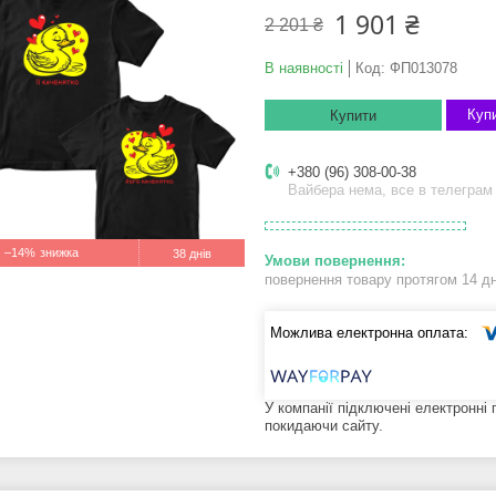
1 901 ₴
2 201 ₴
В наявності
Код:
ФП013078
Купи
Купити
+380 (96) 308-00-38
Вайбера нема, все в телеграм
–14%
38 днів
повернення товару протягом 14 д
У компанії підключені електронні
покидаючи сайту.