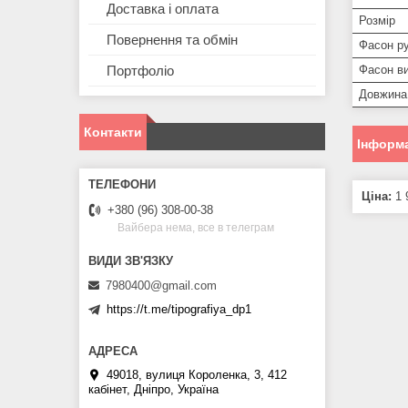
Доставка і оплата
Розмір
Повернення та обмін
Фасон р
Портфоліо
Фасон ви
Довжина
Контакти
Інформа
Ціна:
1 
+380 (96) 308-00-38
Вайбера нема, все в телеграм
7980400@gmail.com
https://t.me/tipografiya_dp1
49018, вулиця Короленка, 3, 412
кабінет, Дніпро, Україна