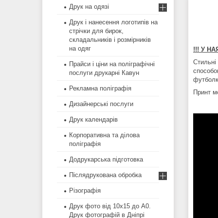
Друк на одязі
Друк і нанесення логотипів на
стрічки для бирок,
складальників і розмірників
на одяг
!!! У Н
Стильні
Прайси і ціни на поліграфічні
способом
послуги друкарні Кавун
футболки
Рекламна поліграфія
Принт м
Дизайнерські послуги
Друк календарів
Корпоративна та ділова
поліграфія
Додрукарська підготовка
Післядрукована обробка
Різографія
Друк фото від 10х15 до А0.
Друк фотографій в Дніпрі