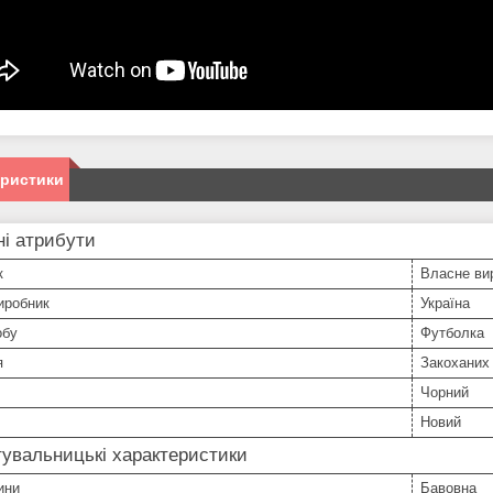
еристики
і атрибути
к
Власне ви
иробник
Україна
обу
Футболка
я
Закоханих
Чорний
Новий
увальницькі характеристики
ини
Бавовна