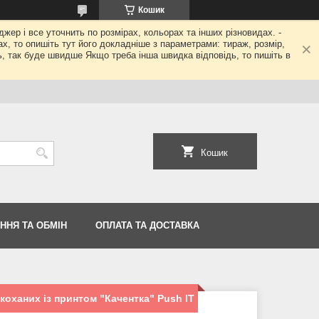
Кошик
джер і все уточнить по розмірах, кольорах та інших різновидах. -
гах, то опишіть тут його докладніше з параметрами: тираж, розмір,
ь, так буде швидше Якщо треба інша швидка відповідь, то пишіть в
Кошик
ННЯ ТА ОБМІН
ОПЛАТА ТА ДОСТАВКА
коханих із принтом "Качентка" Push IT