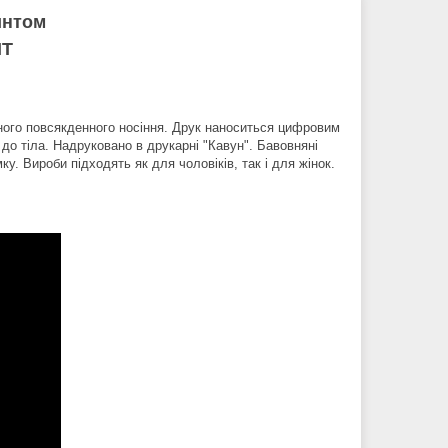
интом
IT
ного повсякденного носіння. Друк наноситься цифровим
 до тіла. Надруковано в друкарні "Кавун". Бавовняні
ку. Вироби підходять як для чоловіків, так і для жінок.