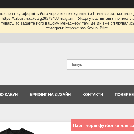
 то спочатку оформіть його через кнопку купити, і з Вами зв'яжеться мене
: https://arbuz.in.ua/ua/g28373488-magazin - Якщо у вас питання по послу
му товару, то задайте його вашому менеджеру там, де Ви вже спілкувалис
телеграм: https://t.me/Kavun_Print
Ю КАВУН
БРИФІНГ НА ДИЗАЙН
КОНТАКТИ
ПОВЕРНЕ
Парні чорні футболки для за