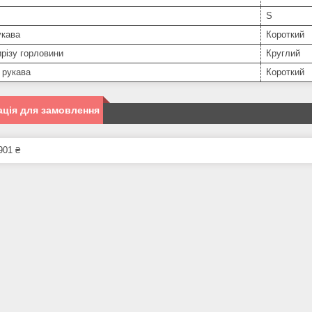
S
укава
Короткий
різу горловини
Круглий
 рукава
Короткий
ція для замовлення
901 ₴