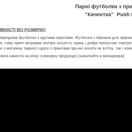
Парні футболки з пр
"Качентка" Push 
АЯВНОСТІ ВСІ РОЗМІРИ!!!
 брендоваі футболки з крутими принтами. Футболка з бавовни для приєм
, тому принт витримає велику кількість прань і добре пропускає повітря
 з магазину парного одягу з принтами зручно носити як влітку, так і взим
ожна нанести на різну сувенірну продукцію (запалюйте в менеджера).