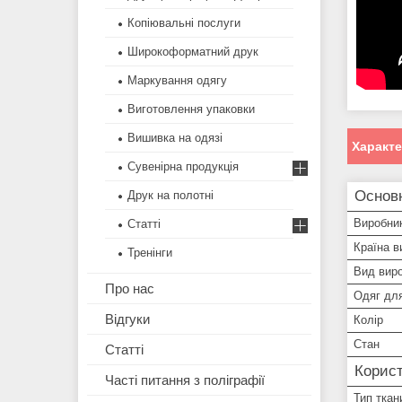
Копіювальні послуги
Широкоформатний друк
Маркування одягу
Виготовлення упаковки
Вишивка на одязі
Характ
Сувенірна продукція
Основн
Друк на полотні
Виробни
Статті
Країна в
Тренінги
Вид вир
Про нас
Одяг дл
Відгуки
Колір
Стан
Статті
Корист
Часті питання з поліграфії
Тип ткан