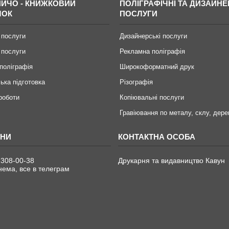
ИЧО - КНИЖКОВИЙ
ПОЛІГРАФІЧНІ ТА ДИЗАЙНЕ
МОК
ПОСЛУГИ
 послуги
Дизайнерські послуги
 послуги
Рекламна поліграфія
поліграфія
Широкоформатний друк
ька підготовка
Різографія
 роботи
Копіювальні послуги
Гравіювання по металу, склу, дере
 308-00-38
Друкарня та видавництво Кавун
ема, все в телеграм