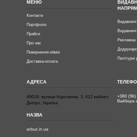
МЕНЮ
ВИДАВН
НАПРЯ
Контакти
Видавничі
Портфоліо
Видавничі
Прайси
Рекламна 
Про нас
Додрукарс
Повернення-обмін
Палітурні
Доставка-оплата
+380 (96)
49018, вулиця Короленка, 3, 412 кабінет,
Вайбера н
Дніпро, Україна
arbuz.in.ua