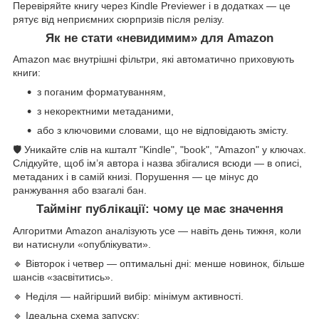
Перевіряйте книгу через Kindle Previewer і в додатках — це
рятує від неприємних сюрпризів після релізу.
Як не стати «невидимим» для Amazon
Amazon має внутрішні фільтри, які автоматично приховують
книги:
з поганим форматуванням,
з некоректними метаданими,
або з ключовими словами, що не відповідають змісту.
🛡 Уникайте слів на кшталт "Kindle", "book", "Amazon" у ключах.
Слідкуйте, щоб ім’я автора і назва збігалися всюди — в описі,
метаданих і в самій книзі. Порушення — це мінус до
ранжування або взагалі бан.
Таймінг публікації: чому це має значення
Алгоритми Amazon аналізують усе — навіть день тижня, коли
ви натиснули «опублікувати».
🔹 Вівторок і четвер — оптимальні дні: менше новинок, більше
шансів «засвітитись».
🔹 Неділя — найгірший вибір: мінімум активності.
🔹 Ідеальна схема запуску: