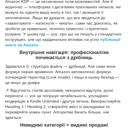
Amazon KDP — це нескінченне поле можливостей. Але й
водночас — платформа з десятками прихованих нюансів, які
можуть як підняти вашу книгу в топ, так і залишити її
непоміченою. Якщо ви думаєте, що все зводиться до
«завантажити – натиснути – чекати», саме час дізнатись, як
зробити це правильно, технічно грамотно і стратегічно
розумно. У цьому гіді — усе, про що не пишуть у стандартних
інструкціях, але що кардинально впливає на успіх
публікації
книги на Амазон
.
Внутрішня навігація: професіоналізм
починається з дрібниць
Здавалося б, структура файлу — дрібниця. Але саме вона
формує перше враження. Amazon автоматично формує
попередній перегляд (Look Inside), і якщо в ньому безлад —
це мінус до довіри.
📌 Відсутність стилів заголовків, некоректні відступи, ручні
переноси — усе це погіршує читабельність, ускладнює
модерацію в Kindle Unlimited і дратує читача. Використовуйте
Heading 1 / Heading 2, створюйте зміст із закладками та
перевіряйте кожен пункт. Алгоритми бачать більше, ніж
здається.
Невидимі категорії = видимі продажі