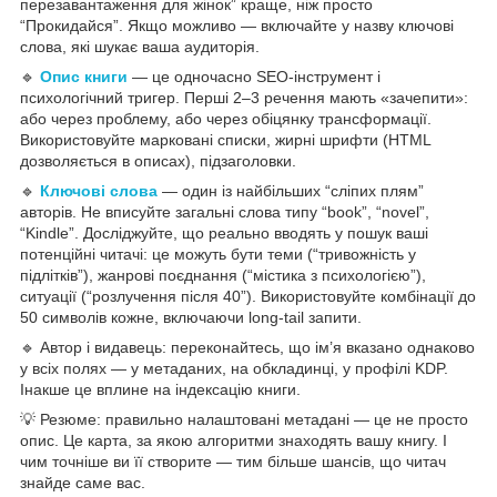
перезавантаження для жінок” краще, ніж просто
“Прокидайся”. Якщо можливо — включайте у назву ключові
слова, які шукає ваша аудиторія.
🔹
Опис книги
— це одночасно SEO-інструмент і
психологічний тригер. Перші 2–3 речення мають «зачепити»:
або через проблему, або через обіцянку трансформації.
Використовуйте марковані списки, жирні шрифти (HTML
дозволяється в описах), підзаголовки.
🔹
Ключові слова
— один із найбільших “сліпих плям”
авторів. Не вписуйте загальні слова типу “book”, “novel”,
“Kindle”. Досліджуйте, що реально вводять у пошук ваші
потенційні читачі: це можуть бути теми (“тривожність у
підлітків”), жанрові поєднання (“містика з психологією”),
ситуації (“розлучення після 40”). Використовуйте комбінації до
50 символів кожне, включаючи long-tail запити.
🔹 Автор і видавець: переконайтесь, що ім’я вказано однаково
у всіх полях — у метаданих, на обкладинці, у профілі KDP.
Інакше це вплине на індексацію книги.
💡 Резюме: правильно налаштовані метадані — це не просто
опис. Це карта, за якою алгоритми знаходять вашу книгу. І
чим точніше ви її створите — тим більше шансів, що читач
знайде саме вас.