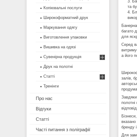
Ба
та б
Копіювальні послуги
Бл
вико
Широкоформатний друк
Банерна
Маркування одягу
багато д
для яск
Виготовлення упаковки
Серед в
Вишивка на одязі
витриму
а його 
Сувенірна продукція
Друк на полотні
Широкоф
Статті
залів, б
авторсь
Тренінги
продума
Завдяки
Про нас
полотні 
відповід
Відгуки
Бізнеси
Статті
вказано 
бренду 
Часті питання з поліграфії
Для зам