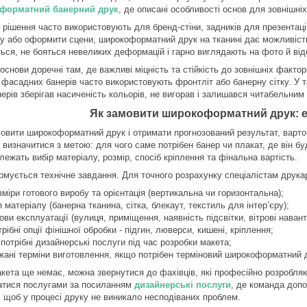
форматний банерний друк
, де описані особливості основ для зовнішніх
 рішення часто використовують для бренд-стіни, задників для презентаці
у або оформити сцени, широкоформатний друк на тканині дає можливість о
ться, не бояться невеликих деформацій і гарно виглядають на фото й від
основи доречні там, де важливі міцність та стійкість до зовнішніх факто
 фасадних банерів часто використовують фронтліт або банерну сітку. У
ерів зберігав насиченість кольорів, не вигорав і залишався читабельним 
Як замовити широкоформатний друк: е
овити широкоформатний друк і отримати прогнозований результат, варто 
 визначитися з метою: для чого саме потрібен банер чи плакат, де він б
лежать вибір матеріалу, розмір, спосіб кріплення та фінальна вартість.
рмується технічне завдання. Для точного розрахунку спеціалістам друкар
зміри готового виробу та орієнтація (вертикальна чи горизонтальна);
п матеріалу (банерна тканина, сітка, блекаут, текстиль для інтер’єру);
ови експлуатації (вулиця, приміщення, наявність підсвітки, вітрові наван
трібні опції фінішної обробки - підгин, люверси, кишені, кріплення;
 потрібні дизайнерські послуги під час розробки макета;
жані терміни виготовлення, якщо потрібен терміновий широкоформатний 
кета ще немає, можна звернутися до фахівців, які професійно розробля
атися послугами за посиланням
дизайнерські послуги
, де команда допо
, щоб у процесі друку не виникало несподіваних проблем.