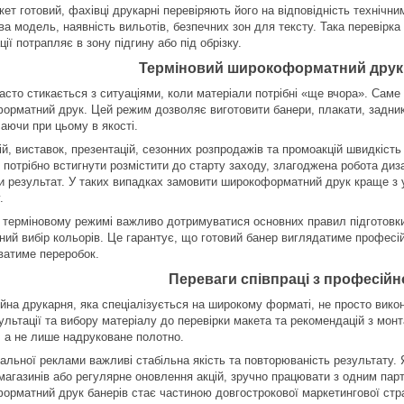
ет готовий, фахівці друкарні перевіряють його на відповідність технічни
ва модель, наявність вильотів, безпечних зон для тексту. Така перевірка
ії потрапляє в зону підгину або під обрізку.
Терміновий широкоформатний друк д
часто стикається з ситуаціями, коли матеріали потрібні «ще вчора». Саме
орматний друк. Цей режим дозволяє виготовити банери, плакати, задники
аючи при цьому в якості.
ій, виставок, презентацій, сезонних розпродажів та промоакцій швидкіст
 потрібно встигнути розмістити до старту заходу, злагоджена робота ди
и результат. У таких випадках замовити широкоформатний друк краще з
.
у терміновому режимі важливо дотримуватися основних правил підготовки м
ний вибір кольорів. Це гарантує, що готовий банер виглядатиме профес
ватиме переробок.
Переваги співпраці з професій
йна друкарня, яка спеціалізується на широкому форматі, не просто вико
сультації та вибору матеріалу до перевірки макета та рекомендацій з мо
, а не лише надруковане полотно.
уальної реклами важливі стабільна якість та повторюваність результату.
 магазинів або регулярне оновлення акцій, зручно працювати з одним пар
орматний друк банерів стає частиною довгострокової маркетингової стра