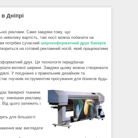
 в Дніпрі
льної реклами. Саме завдяки тому, що
о невелику вартість, такі носії можна побачити на
вам потрібен сучасний
широкоформатний друк банерів
етвориться на готовий рекламний носій, який працюватиме
окоформатний друк. Ця технологія передбачає
еріали великої ширини. Завдяки цьому можна створювати
будівлі. У поєднанні з правильним дизайном та
ає гнучким інструментом просування для бізнесів будь-
дах банерної тканини.
ачу: зовнішню рекламу,
. Від цього залежить і
одить для більшості
ображення має виглядати