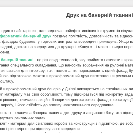
Друк на банерній тканині
- один з найстаріших, але водночас найефективніших інструментів візуа
форматний банерний друк
поєднує помітність, довговічність та відносн
, фасадах будівель, у торгових центрах та всередині приміщень. Якщо 
і задачі, достатньо звернутися до друкарні «Кавун» - і макет швидко пер
бренд.
 банерній тканині
- це різновид технології, яку прийнято називати шир
тання спеціального обладнання, що наносить зображення на рулонні мат
икі вивіски для інтер’єру, так і полотна, які перекривають цілий фасад 
йною підготовкою макета широкоформатний друк виготовлення реклами ст
асштабу.
й широкоформатний друк банерів у Дніпрі виконується на спеціальних ви
ип матеріалу має свої особливості, тому підбирається під конкретну зад
ні рішення, тимчасові акційні банери чи довгострокові фасадні конструкції
 виробу, і його стійкість до впливу навколишнього середовища.
онтліт - класична банерна тканина для друку з лицьового боку, яка підх
дартних рекламних задач.
кліт - матеріал для світлових коробів та конструкцій з підсвіткою, де з
во і рівномірно при підсвічуванні зсередини.