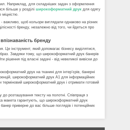
орнил. Наприклад, для складніших задач з оформлення
ися більше у розділі
широкоформатний друк
для одягу
ю міцністю.
ри - важливо, щоб кольори виглядали однаково на різних
ілісності бренду, незалежно від того, чи йдеться про
 впізнаваність бренду
ня. Це інструмент, який допомагає бізнесу виділятися,
образ. Завдяки тому, що широкоформатний друк банерів
и рішення під власні задачі - від невеликої вивіски до
окоформатний друк на тканині для інтер’єрів, банерні
еренцій, широкоформатний друк А1 для інформаційних
ати терміновий широкоформатний друк і отримати готовий
 до розташування тексту на полотні. Співпраця з
вка макета гарантують, що широкоформатний друк
банер приверне до вас більше поглядів і потенційних