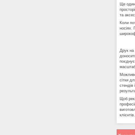
Ще один
просторі
та аксес
Коли пот
носіях. 
широкоф
Друк на 
доносит
поєднує 
масштаб
Можливо
сітки д
стендів
результа
Щоб рек
професі
виготов
клієнтів.