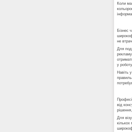
Коли мак
кольоро
інформац
Бізнес 
широкоф
не втрач
Для под
рекламу
отримат
у роботу
Навіть 
правиль
потребу
Професі
від кон
рішення
Для віз
кількох
широкоф