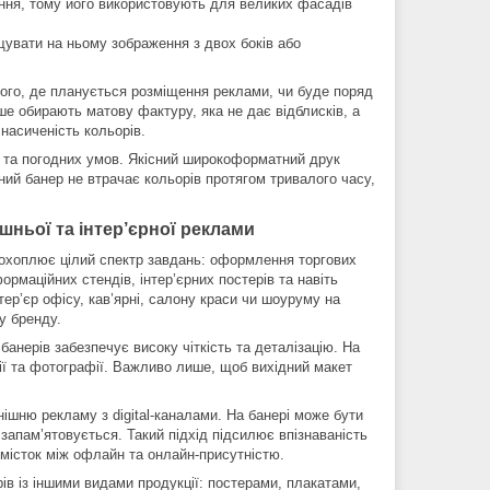
ення, тому його використовують для великих фасадів
щувати на ньому зображення з двох боків або
ого, де планується розміщення реклами, чи буде поряд
ше обирають матову фактуру, яка не дає відблисків, а
насиченість кольорів.
ь та погодних умов. Якісний широкоформатний друк
ний банер не втрачає кольорів протягом тривалого часу,
ньої та інтер’єрної реклами
 охоплює цілий спектр завдань: оформлення торгових
ормаційних стендів, інтер’єрних постерів та навіть
р’єр офісу, кав’ярні, салону краси чи шоуруму на
у бренду.
нерів забезпечує високу чіткість та деталізацію. На
нії та фотографії. Важливо лише, щоб вихідний макет
ішню рекламу з digital-каналами. На банері може бути
запам’ятовується. Такий підхід підсилює впізнаваність
місток між офлайн та онлайн-присутністю.
ів із іншими видами продукції: постерами, плакатами,