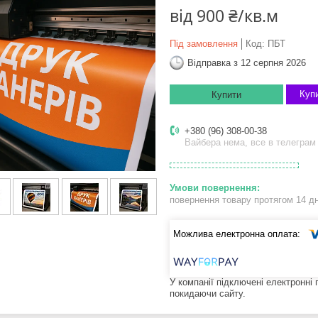
від
900 ₴/кв.м
Під замовлення
Код:
ПБТ
Відправка з 12 серпня 2026
Купи
Купити
+380 (96) 308-00-38
Вайбера нема, все в телеграм
повернення товару протягом 14 д
У компанії підключені електронні
покидаючи сайту.