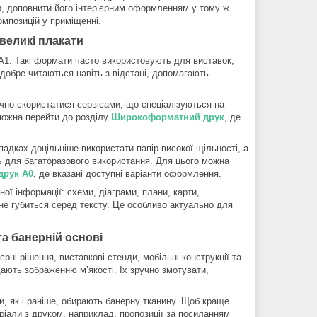
, доповнити його інтер’єрним оформленням у тому ж
мпозицій у приміщенні.
 великі плакати
1. Такі формати часто використовують для виставок,
 добре читаються навіть з відстані, допомагають
чно скористатися сервісами, що спеціалізуються на
можна перейти до розділу
Широкоформатний друк
, де
адках доцільніше використати папір високої щільності, а
ть для багаторазового використання. Для цього можна
друк А0
, де вказані доступні варіанти оформлення.
ої інформації: схеми, діаграми, плани, карти,
 не губиться серед тексту. Це особливо актуально для
а банерній основі
ні рішення, виставкові стенди, мобільні конструкції та
ють зображенню м’якості. Їх зручно змотувати,
, як і раніше, обирають банерну тканину. Щоб краще
теріали з друком, наприклад, пропозиції за посиланням