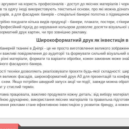
 аргумент на користь професіоналів - доступ до якісних матеріалів і ч
в та одягу іноді використовують текстильні основи, про які можна дізнат
уарів, а для фасадних банерів - спеціальні банерні полотна з підвищено
рібно поєднати кілька видів продукції - банери, плакати, постери, стіке
Професійний підхід до керування кольором дозволяє досягти візуальної ц
орматний друк картин, чи про зовнішню рекламу.
Широкоформатний друк як інвестиція в
банерній тканині в Дніпрі - це не просто виготовлення великого зображен
и важливі повідомлення до аудиторії та формувати сильний візуальний 
різні матеріали, формати та варіанти обробки, кожен замовник може знайт
ного фасадного банера.
сті техніки дозволяють реалізовувати проєкти будь-якої складності: шир
ля великих фасадів, широкоформатний друк А0 для презентацій та конф
 і схем. Якщо потрібен швидкий запуск акції чи події, завжди можна обр
т у стислий термін.
лама працювала, важливо продумати кожну деталь: від вибору матеріалу
йною друкарнею, використання якісних матеріалів та правильна підгото
лення реклами стане ефективною інвестицією у розвиток бренду, а кожен 