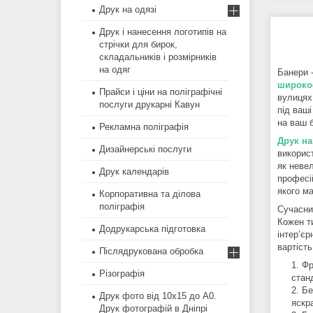
Друк на одязі
Друк і нанесення логотипів на
стрічки для бирок,
складальників і розмірників
на одяг
Банери 
широко
Прайси і ціни на поліграфічні
вулицях
послуги друкарні Кавун
під ваш
на ваш 
Рекламна поліграфія
Друк на
Дизайнерські послуги
викорис
як невел
Друк календарів
професі
якого м
Корпоративна та ділова
поліграфія
Сучасни
Кожен т
Додрукарська підготовка
інтер’єр
вартість
Післядрукована обробка
Фр
Різографія
стан
Бе
Друк фото від 10х15 до А0.
яскра
Друк фотографій в Дніпрі