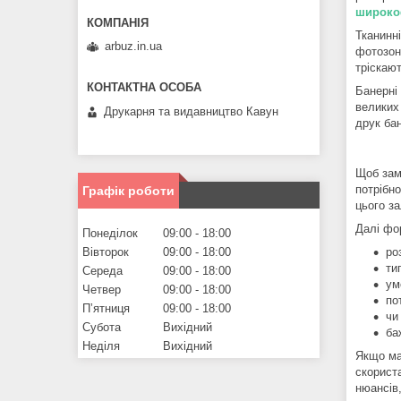
широко
Тканинні
arbuz.in.ua
фотозон
тріскаю
Банерні 
великих
Друкарня та видавництво Кавун
друк бан
Щоб зам
потрібно
Графік роботи
цього за
Далі фо
Понеділок
09:00
18:00
Вівторок
09:00
18:00
ро
ти
Середа
09:00
18:00
ум
Четвер
09:00
18:00
по
Пʼятниця
09:00
18:00
чи
Субота
Вихідний
ба
Неділя
Вихідний
Якщо ма
скорист
нюансів