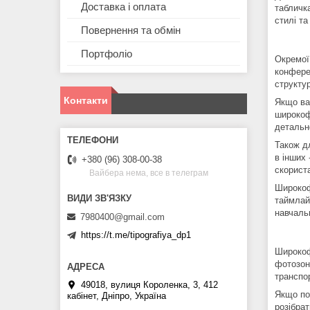
Доставка і оплата
табличк
стилі т
Повернення та обмін
Портфоліо
Окремої
конферен
структу
Контакти
Якщо ва
широкоф
детальн
Також д
в інших
+380 (96) 308-00-38
скорист
Вайбера нема, все в телеграм
Широкоф
таймлайн
навчальн
7980400@gmail.com
https://t.me/tipografiya_dp1
Широкофо
фотозон
транспо
49018, вулиця Короленка, 3, 412
Якщо по
кабінет, Дніпро, Україна
розібрат