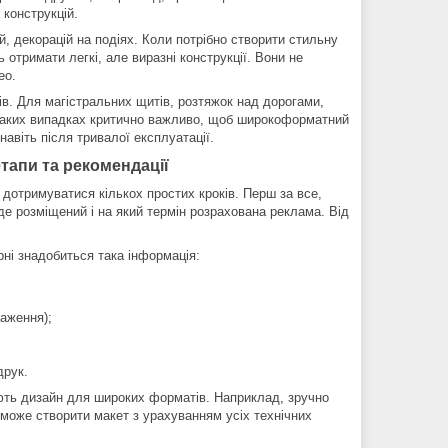
 конструкцій.
й, декорацій на подіях. Коли потрібно створити стильну
тримати легкі, але виразні конструкції. Вони не
ео.
рів. Для магістральних щитів, розтяжок над дорогами,
 таких випадках критично важливо, щоб широкоформатний
навіть після тривалої експлуатації.
тапи та рекомендації
дотримуватися кількох простих кроків. Перш за все,
уде розміщений і на який термін розрахована реклама. Від
ні знадобиться така інформація:
таження);
друк.
ють дизайн для широких форматів. Наприклад, зручно
може створити макет з урахуванням усіх технічних