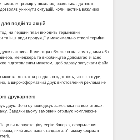
м вимогам: розмір у пікселях, роздільна здатність,
 дозволяє уникнути ситуацій, коли частина важливої
ля подій та акцій
 тоді на перший план виходить терміновий
 та інші види продукції у максимально стислі терміни,
ь дуже важлива. Коли акція обмежена кількома днями або
зайнера, менеджера та виробництва допомагає вчасно
 уже підготовленим макетом, щоб одразу запускати файл
акета: достатня роздільна здатність, чіткі контури,
ійно, а широкоформатний друк виготовлення реклами не
ною друкарнею
нує друк. Вона супроводжує замовника на всіх етапах:
нтажу. Завдяки цьому замовник отримує комплексне
 Якщо ви плануєте цілу серію банерів, оформлення
тнером, який знає ваші стандарти. У такому форматі
тегії.