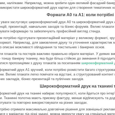
ами, наліпками. Наприклад, можна зробити один великий фасадний банер
а використати широкоформатний друк картин для створення тематичних ко
Формати А0 та А1: коли потрібні
 уваги заслуговує широкоформатний друк А0 та широкоформатний друк А
цій, презентацій, навчальних заходів та бізнес-форумів. Великі плакати
рувати інформацію та забезпечують професійний вигляд стенда.
м потрібно підготувати презентаційний матеріал у великому форматі, зру
орматі. Наприклад, для замовлення друку та уточнення характеристик 
о описані можливості обладнання та текстильних і банерних основ.
ля плакатів та постерів важливо правильно обрати матеріал. У деяких вип
 - тоншу банерну тканину, яка буде більш стійкою до зминання й підходи
атися пропозиціями з друку плакатів за посиланням
широкоформатний 
орматний друк А1 зручний, коли потрібно розмістити багато структурован
и. Великі плакати легко помічати на відстані, а структурований контент
их закладів, бізнес-презентацій та публічних заходів.
Широкоформатний друк на тканині т
рматний друк на тканині набирає популярності, коли йдеться про інтер’єр
и. Тканинні полотна мають приємну фактуру, менше відблискують та дода
ртувати та повторно використовувати на різних заходах.
трібно отримати максимально довговічне рішення для зовнішньої реклами
ися у варіантах під різні задачі, можна звернути увагу на спеціальні ма