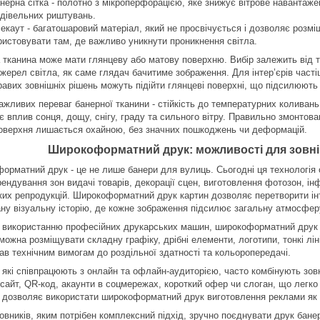
нерна сітка - полотно з мікроперфорацією, яке знижує вітрове навантаж
удівельних риштувань.
екаут - багатошаровий матеріал, який не просвічується і дозволяє розмі
ристовувати там, де важливо уникнути проникнення світла.
 тканина може мати глянцеву або матову поверхню. Вибір залежить від т
жерел світла, як саме глядач бачитиме зображення. Для інтер’єрів часті
равих зовнішніх рішень можуть підійти глянцеві поверхні, що підсилюють 
ажливих переваг банерної тканини - стійкість до температурних коливан
є вплив сонця, дощу, снігу, граду та сильного вітру. Правильно змонтова
поверхня лишається охайною, без значних пошкоджень чи деформацій.
Широкоформатний друк: можливості для зовніш
орматний друк - це не лише банери для вулиць. Сьогодні ця технологія
рендування зон видачі товарів, декорації сцен, виготовлення фотозон, інф
ких репродукцій. Широкоформатний друк картин дозволяє перетворити інте
ну візуальну історію, де кожне зображення підсилює загальну атмосфер
 використанню професійних друкарських машин, широкоформатний друк ба
можна розміщувати складну графіку, дрібні елементи, логотипи, тонкі лі
ав технічним вимогам до роздільної здатності та кольоропередачі.
, які співпрацюють з онлайн та офлайн-аудиторією, часто комбінують зовн
сайт, QR-код, акаунти в соцмережах, короткий офер чи слоган, що легко 
і дозволяє використати широкоформатний друк виготовлення реклами як 
овників, яким потрібен комплексний підхід, зручно поєднувати друк банер