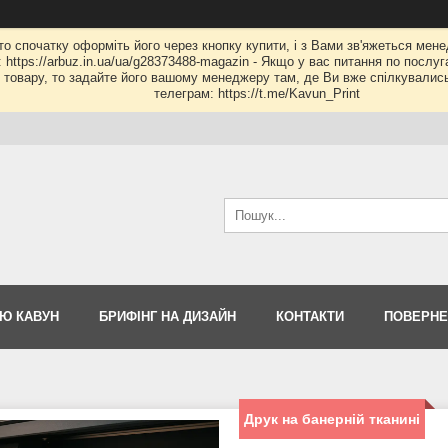
 то спочатку оформіть його через кнопку купити, і з Вами зв'яжеться мене
: https://arbuz.in.ua/ua/g28373488-magazin - Якщо у вас питання по послу
му товару, то задайте його вашому менеджеру там, де Ви вже спілкувалис
телеграм: https://t.me/Kavun_Print
Ю КАВУН
БРИФІНГ НА ДИЗАЙН
КОНТАКТИ
ПОВЕРНЕ
Друк на банерній тканині